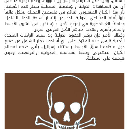
الشامل، ومن خلال استراتيجية إسرائيل النووية، وعدم توقيعها على
أي من المعاهدات الدولية والإقليمية المتعلقة بحظر هذه الأسلحة،
بأن هذا الكيان الصهيوني القائم في فلسطين المحتلة يشكل عائقاً
بارزاً أمام المساعي الدولية للحد من إنتشار أسلحة الدمار الشامل،
وعاملاً بالغ الخطورة في زعزعة الأمن والإستقرار في الشرق الأوسط
والعالم بأسره، وتهديداً مباشراً للأمن القومي العربي.
وكذلك الأمـر فإن تركيز الجهود الدولية ولا سيـما الولايات المتحدة
الأميركية في هذه الفـترة، على نـزع أسلحة الدمار الشامل من جميع
دول منطقة الشرق الأوسط باستثناء إسرائيل، يأتي خدمة لمصالح
الكيان الصهيوني ودعماً لسياسته العدوانية والتوسعية، وفرض
هيمنته على المنطقة.