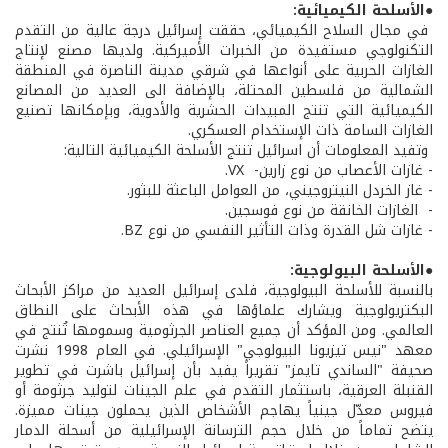
●الأسلحة الكيميائية:
في مجال السلاح الكيميائي، حققت إسرائيل درجة عالية من التقدم
التكنولوجي مستفيدة من الخبرات الأميركية. ولديها مصنع لإنتاج
الغازات الحربية على أنواعها في شرقي مدينة الناصرة في المنطقة
الشمالية من فلسطين المحتلة، بالإضافة الى العديد من المصانع
الكيميائية التي تنتج المبيدات الحشرية والأدوية، وبإمكانها تصنيع
الغازات السامة ذات الإستخدام العسكري.
وتفيد المعلومات أن اسرائيل تنتج الأسلحة الكيميائية التالية: ­
- غازات الأعصاب من نوع زارين- ­ VX. ­
- غاز الخردل النيتروجيني، من العوامل الباعثة للبثور.
- ­ الغازات الخانقة من نوع فوسجين.
- غازات شل القدرة وذات التأثير النفسي من نوع BZ.
●الأسلحة البيولوجية:
بالنسبة للأسلحة البيولوجية، فلدى إسرائيل العديد من مراكز الأبحاث
البكتريولوجية ويشارك علماؤها في هذه الأبحاث على النطاق
العالمي. ومن المؤكد أن جميع العناصر الجرثومية وسمومها تُنتج في
معهد "نيس تيزيونا البيولوجي" الإسرائيلي. في العام 1998 نشرت
صحيفة "الساندي تايمز" تقريراً يفيد بأن إسرائيل باشرت في تطوير
القنبلة العرقية، باستثمار التقدم في علم الجينات لتوليد جرثومة أو
فيروس معدّل جينياً يهاجم الأشخاص الذين يحملون جينات مميزة.
يتضح تماماً من خلال حجم الترسانة الإسرائيلية من أسحلة الدمار