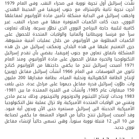
نفّذت إسرائيل أول تجربة نووية في صحراء النقب. وفي العام 1979
أجرت تجربة ثانية بالإشتراك مع جنوب إفريقيا في المحيط الهندي.
واجهت إسرائيل في البداية مشكلة تأمين مادة الأورانيوم لمفاعلها
النووي، حيث كانت الكميات المتوفرة منها في صحراء النقب، غير
كافية لتلبية حاجة البرنامج النووي الذي تطوّر بسرعة. ولذلك تعاونت
سراً مع فرنسا وبريطانيا وألمانيا والولايات المتحدة للحصول على
الكميات المطلوبة من الأورانيوم، من خلال عمليات أمنية مشبوهة،
جرى التعتيم عليها في هذه البلدان. وتمكنت إسرائيل من حل هذه
المشكلة باتفاق تعاون مع جنوب إفريقيا، يقضي بأن تقدم إسرائيل
التكنولوجيا والخبرة مقابل الحصول على مادة الأورانيوم، ومنذ العام
1971 أصبحت إسرائيل تنتج ما يكفي حاجتها من الأورانيوم كناتج
ثانوي من الفوسفات. في العام 1966 أنشأت إسرائيل مفاعل (روبين)
لإنتاج الطاقة الكهربائية وتحلية المياه، بطاقة مقدارها 200 مليون
وات. طوّرت إسرائيل قدرة مفاعل ديمونا على مراحل عدة، حتى بلغت
150 ميغاوات عام 1985، وأنشأت في الفترة الممتدة ما بين 1981-
1983 وحدات لإنتاج الليثيوم والدوتريوم والتريتيوم، وذلك بدعم مادي
وتقني من الولايات المتحدة الأميركية. ولا تزال عملية نقل التكنولوجيا
الأميركية الحديثة الى إسرائيل مستمرة حتى الآن وبدون أية قيود.
وقد أصبحت إسرائيل تنتج حالياً من المواد المشعة ما يكفي لصناعة
من 10 الى 12 قنبلة نووية سنوياً، وهي تسعى حالياً لإنشاء مفاعل
نووي جديد.