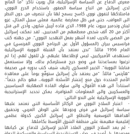
معرض الدفاع عن السياسة الإسرائيلية، قال روبرت تاكر: "ما المانع
لدى إسرائيل من اتباع سياسة الصقور، باستخدام الدرع النووي،
فامتلاكها لتفوق نووي كاسح يسمح لها بأن تتصرف من دون النظر
الى العواقب، حتى في ظل معارضة عالمية. فعلى سبيل المثال، غزو
لبنان وتدمير بيروت عام 1988، الذي قاده آرييل شارون، وأدى الى قتل
أكثر من 20 ألف شخص معظمهم من المدنيين.. لقد تمكنت إسرائيل
من المضي بالحرب لعدة أشهر بفعل التهديد النووي". من جهته كتب
فرانسيس بيران (المسؤول الأول عن البرنامج النووي الفرنسي) في
العام 1956 قائلاً: "نحن نعتقد بأن القنبلة النووية الإسرائيلية
تستهدف الأميركيين، ليس لإطلاعها عليهم، بل للقول لهم، إذا لم
ترغبوا بمساعدتنا في وضع حرج فسنلزمكم بذلك، وإلا سنستعمل
قنابلنا النووية". الخبير العسكري زائيف شيف كتب بدوره في صحيفة
"هآرتس" قائلاً: "من يعتقد بأن إسرائيل ستوقّع يوماً على معاهدة
الأمم المتحدة حول منع إنتشار الأسلحة النووية... فهو حالم حتماً".
استناداً الى هذه الأقوال، والى سلوك القادة الصهاينة السياسيين
والعسكريين والى المعلومات المتوافرة، يمكن تحديد الإستراتيجية
النووية الإسرائيلية على النحو التالي:
- ­ اعتبار السلاح النووي من الركائز الأساسية التي تعتمد عليها
سياسة إسرائيل في فرض وجودها على الوطن العربي، وتحقيق
أهدافها التوسعية والتطلع الى إسرائيل الكبرى كدولة عظمى
إقليمية مهيمنة على منطقة الشرق الأوسط بكاملها.
-­ لم يعد السلاح النووي الملاذ الأخير لإسرائيل للدفاع عن كيانها
ووجودها، بل أصبح في صلب الإستراتيجية السياسية والعسكرية للدولة