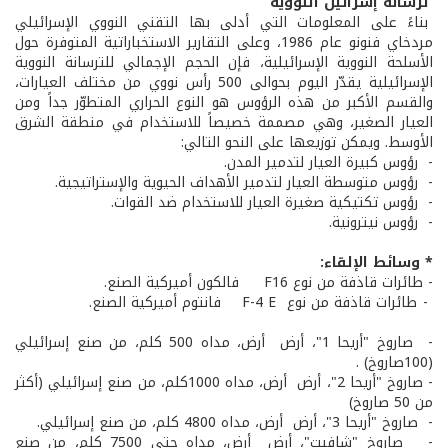
ترسانة إسرائيل النووية
بناءً على المعلومات التي أدلى بها التقني النووي الإسرائيلي
مردخاي فنونو عام 1986، وعلى التقارير الاستخباراتية المتوفرة حول
الأسلحة النووية الإسرائيلية، فإن الحجم الإجمالي للترسانة النووية
الإسرائيلية يقدّر اليوم بحوالى 500 رأس نووي من مختلف العيارات،
والقسم الأكبر من هذه الرؤوس هو النوع الحراري المتطوّر جداً ومن
العيار الصغير، وهي مصممة خصيصاً للاستخدام في منطقة الشرق
الأوسط. ويمكن توزيعها على النحو التالي:
- ­ رؤوس كبيرة العيار لتدمير المدن.
- ­ رؤوس متوسطة العيار لتدمير الأهداف الحيوية والإستراتيجية.
- ­ رؤوس تكتيكية صغيرة العيار للاستخدام ضد القوات.
- ­ رؤوس نيترونية.
* وسائط الإلقاء:
- طائرات قاذفة من نوع F16 فالكون أميركية الصنع. ­
- طائرات قاذفة من نوع F-4 E فانتوم أميركية الصنع.
- ­ صاروخ "أريحا 1"، أرض ­ أرض، مداه 500 كلم، من صنع إسرائيلي
(100صاروخ) .
­- صاروخ "أريحا 2"، أرض ­ أرض، مداه 1000كلم، من صنع إسرائيلي (أكثر
من 50 صاروخ)
- ­ صاروخ "أريحا 3"، أرض ­ أرض، مداه 4800 كلم، من صنع إسرائيلي.
- ­ صاروخ "شافيت"، أرض ­ أرض، مداه حتى 7500 كلم، من صنع