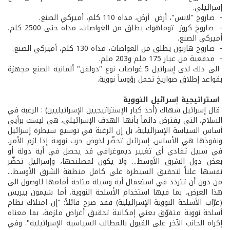
إسرائيلي.
- ­ صاروخ "لانس"، أرض ­ أرض، مداه 110 كلم، أميركي الصنع.
- ­ صاروخ كروز ­ توماهوك يطلق من الغواصات، مداه حتى 2500 كلم،
أميركي الصنع.
- ­ صاروخ هاربون يطلق من الغواصات، مداه 130 كلم، أميركي الصنع.
- ­ مدفعية من عيار 175 ملم و203 ملم.
الى ذلك لدى إسرائيل 5 غواصات نوع "دولفن" ألمانية الصنع مجهزة
بقواعد إطلاق صواريخ تحمل رؤوساً نووية.
استراتيجية إسرائيل النووية
قال إسرائيل شهاك (أحد كبار الإستراتيجيين الإسرائيليين) : الرغبة في
السلام، التي يفترض دائماً بأنها الهدف الإسرائيلي، هي ليست برأيي
أساس السياسة الإسرائيلية، بل إن الرغبة في توسيع سيطرة إسرائيل
ونفوذها هي الأساس. إسرائيل تحضّر لخوض حرب نووية إذا لزم الأمر،
في سبيل تفادي أي تغيير ديموغرافي قد يحصل في أية دولة أو
بعض دول الشرق الأوسط... ولا يكون لمصلتحها، وإسرائيل تحضّر
نفسها علناً لتحقيق السيطرة على كامل منطقة الشرق الأوسط...
من دون أن تتردد في استعمال أية وسيلة متاحة أمامها للوصول الى
هذا الغرض، بما فيها استخدام الأسلحة النووية. أما شيمون بيريس
(عرّاب الأسلحة النووية الإسرائيلية) فقد صرح قائلاً: "إن امتلاك نظام
أسلحة نووية متفوّق يعني إمكانية تحقيق أغراض ملزمة، بما معناه
إكراه الجانب الآخر على القبول بالمطالب السياسية الإسرائيلية". وفي