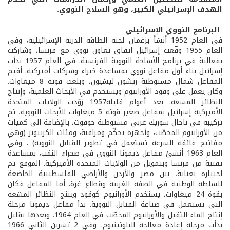
الهدف الإسرائيلي الكبير، وهو السلاح النووي.
البرنامج النووي الإسرائيلي
في العام 1952 أنشأ برغمان لجنة الطاقة الذرية الإسرائيلية، وفي
العام 1955 وقّعت إسرائيل اتفاق تعاون نووي مع فرنسا، وشاركت
بفعالية في برنامج الأسلحة النووية الفرنسية. في العام 1957 بدأت
إسرائيل بناء أول مفاعل نووي بمساعدة خبراء وشركات أميركية. أقيم
المفاعل شمال مستوطنة ريشون ليشيون، وبلغت قوته 8 ميغاوات.
وكان يعمل على وقود الأورانيوم ويستخدم في الأبحاث العلمية، وإنتاج
النظائر المشعة. بعد أعوام قليلة1957 زوّدت الولايات المتحدة
الأميركية إسرائيل بمفاعل صغير قوته 5 ميغاوات للأبحاث النووية، تم
تركيبه في ناحال سوريك غربي مستوطنة حوفوت، بالإضافة الى كميات
من الأورانيوم المخصّب، وأجهزة تحكّم ومراقبة، ومئات الكريتونز (وهي
مفاتيح فائقة السرعة تستعمل في تطوير القنابل النووية) . وفي
العام 1963 أنشئ مفاعل ديمونا النووي في صحراء النقب، بمساعدة
تقنية من فرنسا وبتمويل من الولايات المتحدة الأميركية. الموقع تم
اختياره بعناية، بين مصر والأردن والأراضي الفلسطينية الخاضعة
للسلطة الوطنية في الضفة الغربية وقطاع غزة. أما المفاعل فكان
بقوة 24 ميغاوات، يستخدم الأورانيوم كوقود وينتج النظائر المشعة
التي تستعمل في صناعة القنابل النووية. بدأ مفاعل ديمونا مرحلة
إنتاج الماء الثقيل والأورانيوم المخصّب في العام 1964، وبعدها بقليل
بدأت مرحلة إعادة معالجة البلوتينيوم. وفي 2 تشرين الثاني 1966