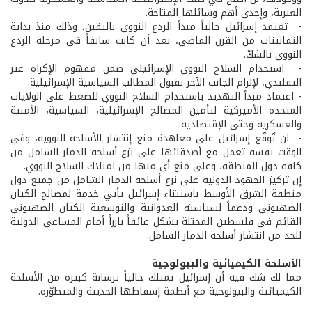
العبرية، وإحدى أهم وسائلها المتاحة.
- ­ تعتمد إسرائيل حالياً مبدأ الردع النووي باليقين، وذلك منذ بداية
الثمانينات من القرن الماضي، بعد أن كانت سابقاً في مرحلة الردع
النووي بالشكّ.
- ­ استخدام السلاح النووي الإسرائيلي ضمن مفهوم الإكراه غير
التقليدي، لإلزام الجانب الآخر بقبول المطالب السياسية الإسرائيلية.
-­ اعتماد مبدأ التهديد باستخدام السلاح النووي للضغط على الولايات
المتحدة الأميركية لتأمين المصالح الإسرائيلية، السياسية، الأمنية
والعسكرية وحتى الإقتصادية.
- ­ لن تُوقّع إسرائيل على معاهدة منع إنتشار الأسلحة النووية، وفي
الوقت نفسه تعمل مع أصدقائها على نزع أسلحة الدمار الشامل من
كافة دول المنطقة، وعلى منع أي منها من امتلاك السلاح النووي.
إن تركيز الجهود الدولية على نزع أسلحة الدمار الشامل من جميع دول
منطقة الشرق الأوسط باستثناء إسرائيل يأتي خدمة لمصالح الكيان
الصهيوني ودعماً لسياسته العدوانية والتوسعية الكيان الصهيوني
القائم في فلسطين المحتلة يشكل عائقاً بارزاً أمام المساعي الدولية
للحد من انتشار أسلحة الدمار الشامل.
الأسلحة الكيميائية والبيولوجية
مما لك شك فيه أن إسرائيل تمتلك حالياً ترسانة كبيرة من الأسلحة
الكيميائية والبيولوجية مع أنظمة إسقاطها الحديثة والمتطوّرة.