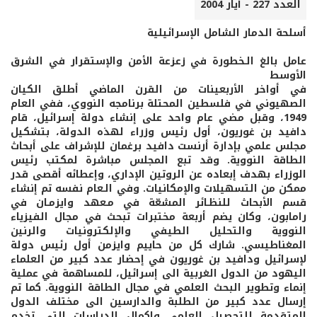
العدد 227 - أيار 2004
أسلحة الدمار الشامل الإسرائيلية
عامل بالغ الـخطورة في زعزعة الأمن والإستقرار في الشرق
الأوسط
في أواخر الأربعينات من القرن الماضي أطلق الكيان
الصهيوني في فلسطين المحتلة برنامجه النووي، ففي العام
1949، وقبل مضي عام واحد على إنشاء دولة إسرائيل، قام
دافيد بن غوريون، أول رئيس وزراء لهذه الدولة، بتشكيل
مجلس علمي بإدارة أرنست دافيد برغمان للإشراف على أبحاث
الطاقة النووية. وقد تبع المجلس مباشرة لمكتب رئيس
الوزراء بهدف إبعاده عن الروتين الإداري، وإعطائه أقصى قدر
ممكن من التسهيلات والإمكانيات. وفي الـعام نفسه تم إنشاء
قسم الأبحاث للنظـائر المشعّة في مـعهد وايزمـان في
رامابون، وكان يضم أربعة مختبرات تبحث في مجال الفيزياء
النووية والتحليل الطيفي والإلكترونيات والرنين
المغناطيسي. شارك كل من حاييم وايزمن أول رئيس دولة
لإسرائيل ودافيد بن غوريون في إحضار عدد كبير من العلماء
اليهود من الدول الغربية الى إسرائيل، للمساهمة في عملية
إنماء وتطوير البحث العلمي في مجال الطاقة النووية. كما تم
إرسال عدد كبير من الطلبة والدارسين الى مختلف الدول
المتقدمة للتحصيل العلمي وإكمال الدراسات التي تخدم