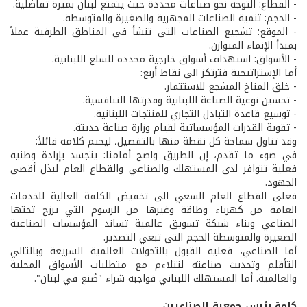
- القطاع: التوجه نحو صناعات محددة حيث يتمتع لبنان بميزة تفاضلية.
- الحجم: تنمية الصناعات المجهرية والصغيرة والمتوسطة.
- الموقع: تشجيع الصناعات التي تنشأ في المناطق الطرفية عملاً
بمبدأ الإنماء المتوازن.
- الأسواق: استهداف أسواق خارجية محددة للسلع اللبنانية.
أما الإستراتيجية فترتكز الى نقاط أربع:
- خلق المناخ المشجع للاستثمار.
- تحسين نوعية الصناعة اللبنانية وقدرتها التنافسية.
- توسيع قاعدة التبادل التجاري للمنتجات اللبنانية.
- تقوية القدرات المؤسساتية لقيام وزارة صناعة حديثة.
وقد تناول سماحة كل نقطة منها بالتفصيل، ليختم كلامه قائلاً:
في ضوء ما تقدم، إن الطريق واضح أمامنا: يتجسد بإرادة وطنية
فعلية تتوافر لدى المستهلك والصناعي والقطاع العام لبذل أقصى
الجهود.
فعلى القطاع العام السعي الى تخفيض الكلفة العالية للخدمات
العامة من كهرباء وطاقة وغيرها من الرسوم التي يرزح تحتها
الصناعي وبناء شبكة تسويق عالمية تساند المؤسسات الصناعية
الصغيرة والمتوسطة الحجم التي تبغي التصدير.
أما الصناعي، فعليه القبول بالتحولات العالمية السريعة وبالتالي
التأقلم وتحديث صناعته لتتلاءم مع متطلبات الأسواق المحلية
والعالمية. أما المستهلك اللبناني فواجبه شراء "صُنع في لبنان".
كلمة رئيس جمعية الصناعيين