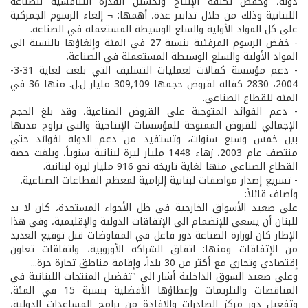
دولة، وخفض تكلفة الإنتاج وتحسين القدرة التنافسية للصناعة
اللبنانية وذلك من خلال تدابير عدة، أهمها: ¬ إلغاء الرسوم الجمركية
على كل المواد الأولية والسلع الوسيطة المستعملة في الصناعة.
- خفض الرسوم المرفئية بنسبة 27 في المئة وإلغاؤها بالنسبة الى
المواد الأولية والسلع الوسيطة المستعملة في الصناعة.
- دعم مؤسسة كفالات لعمليات التسليف التي بلغت لغاية 31-3-
2004، 2830 كفالة لقروض حجمها 309,109 مليار ل.ل. منها 36 في
المئة للقطاع الصناعي.
- دعم الفوائد المتوجبة على القروض الصناعية، وقد بلغ الحجم
الإجمالي للقروض الممنوحة للمؤسسات الإنتاجية والتي تراوح مدتها
بين خمس وسبع سنوات، وتستفيد من دعم الدولة لفوائد حتى
منتصف عام 2003، زهاء 1448 مليار ليرة لبنانية سنوياً، وبلغت حصة
القطاع الصناعي منها لغاية تاريخه نحو 916 مليار ليرة لبنانية.
- تسريع إصدار مواصفات لبنانية إلزامية لمعظم القطاعات الصناعية.
وأضاف قائلاً:
على صعيد الأسواق الخارجية في ظل الأجواء المستجدة، كان لا بد
للبنان أن يسعى للإنضمام الى الإتفاقات الدولية والإقليمية، وفي هذا
الإطار كان لوزارة الصناعة دور فاعل في المفاوضات قبل توقيع العديد
من الإتفاقات ومنها: اتفاق الشراكة الأوروبية، واتفاقات تعاون
إقتصادي وتجاري مع أكثر من 30 بلداً، وإقامة مناطق تجارة حرة...
وعلى صعيد السوق الداخلية أشار الى "تفضيل المنتجات اللبنانية في
المناقصات والتلزيمات وإعطاؤها الأفضلية بنسبة 15 في المئة،
وتفعيل دور مركز الصادرات والإفادة من برامج المساعدات الدولية،