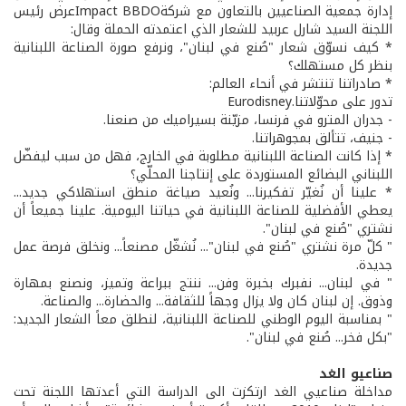
إدارة جمعية الصناعيين بالتعاون مع شركةImpact BBDOعرض رئيس
اللجنة السيد شارل عربيد للشعار الذي اعتمدته الحملة وقال:
* كيف نسوّق شعار "صُنع في لبنان"، ونرفع صورة الصناعة اللبنانية
بنظر كل مستهلك؟
* صادراتنا تنتشر في أنحاء العالم:
تدور على محوّلاتنا.Eurodisney
- جدران المترو في فرنسا، مزيّنة بسيراميك من صنعنا.
- جنيف، تتألق بمجوهراتنا.
* إذا كانت الصناعة اللبنانية مطلوبة في الخارج، فهل من سبب ليفضّل
اللبناني البضائع المستوردة على إنتاجنا المحلّي؟
* علينا أن نُغيّر تفكيرنا... ونُعيد صياغة منطق استهلاكي جديد...
يعطي الأفضلية للصناعة اللبنانية في حياتنا اليومية. علينا جميعاً أن
نشتري "صُنع في لبنان".
" كلّ مرة نشتري "صُنع في لبنان"... نُشغّل مصنعاً... ونخلق فرصة عمل
جديدة.
" في لبنان... نفبرك بخبرة وفن... ننتج ببراعة وتميز، ونصنع بمهارة
وذوق. إن لبنان كان ولا يزال وجهاً للثقافة... والحضارة... والصناعة.
" بمناسبة اليوم الوطني للصناعة اللبنانية، لنطلق معاً الشعار الجديد:
"بكل فخر... صُنع في لبنان".
صناعيو الغد
مداخلة صناعيي الغد ارتكزت الى الدراسة التي أعدتها اللجنة تحت