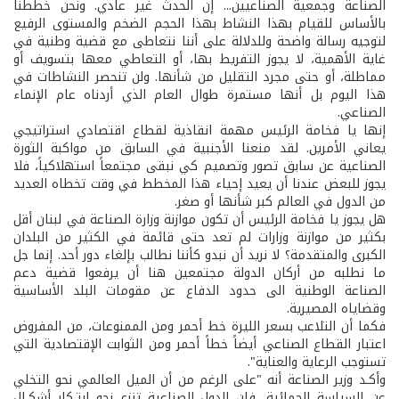
الصناعة وجمعية الصناعيين... إن الحدث غير عادي. ونحن خططنا
بالأساس للقيام بهذا النشاط بهذا الحجم الضخم والمستوى الرفيع
لتوجيه رسالة واضحة وللدلالة على أننا نتعاطى مع قضية وطنية في
غاية الأهمية، لا يجوز التفريط بها، أو التعاطي معها بتسويف أو
مماطلة، أو حتى مجرد التقليل من شأنها. ولن تنحصر النشاطات في
هذا اليوم بل أنها مستمرة طوال العام الذي أردناه عام الإنماء
الصناعي.
إنها يا فخامة الرئيس مهمة انقاذية لقطاع اقتصادي استراتيجي
يعاني الأمرين. لقد منعنا الأجنبية في السابق من مواكبة الثورة
الصناعية عن سابق تصور وتصميم كي نبقى مجتمعاً استهلاكياً، فلا
يجوز للبعض عندنا أن يعيد إحياء هذا المخطط في وقت تخطاه العديد
من الدول في العالم كبر شأنها أو صغر.
هل يجوز يا فخامة الرئيس أن تكون موازنة وزارة الصناعة في لبنان أقل
بكثير من موازنة وزارات لم تعد حتى قائمة في الكثير من البلدان
الكبرى والمتقدمة؟ لا نريد أن نبدو كأننا نطالب بإلغاء دور أحد. إنما جل
ما نطلبه من أركان الدولة مجتمعين هنا أن يرفعوا قضية دعم
الصناعة الوطنية الى حدود الدفاع عن مقومات البلد الأساسية
وقضاياه المصيرية.
فكما أن التلاعب بسعر الليرة خط أحمر ومن الممنوعات، من المفروض
اعتبار القطاع الصناعي أيضاً خطاً أحمر ومن الثوابت الإقتصادية التي
تستوجب الرعاية والعناية".
وأكـد وزير الصناعة أنه "على الرغم من أن الميل العالمي نحو التخلي
عن السياسة الحمائية، فإن الدول الصناعية تنزع نحو ابتـكار أشكـال