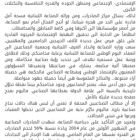
الإقتصادي- الإجتماعي ومنطق الجودة والقدرة التنافسية والتكتلات
الكبرى.
لذلك، يشكل مركز الصادرات، ومن ورائه الصناعة اللبنانية فسحة أمل
قادرة على الحد من هجرة شبابنا، لو أتيح المجال أمام نمو الصناعة،
من أصغر مؤسساتها الى أكبرها وفي كافة المناطق والمحافظات.
انطلاقاً من الحاجة الى تحقيق النهضة الإقتصادية المرجوة القادرة
على خلق فرص عمل جديدة لآلاف الخريجين الجامعيين والمهنيين،
سعت وزارة الصناعة واتحاد الغرف اللبنانية وجمعية الصناعيين الى
انعقاد اليوم الوطني للصناعة اللبنانية برعاية فخامتكم، وذلك لاطلاق
ورشة عمل مستمرة تهدف الى تحديد رؤية صناعية متكاملة، ومن
ضمنها آلية متابعة، يشارك في صياغتها وتنفيذها المسؤولون
المعنيون بالإقتصاد الوطني وبقطاعه الصناعي. فالحكمة هي حصيلة
آراء متنوعة... والنتائج الملموسة هي أيضاً حصيلة جهود متواصلة.
ومن دون أدنى شك، يعتبر الصناعيون وجود فخامتكم بيننا نقطة تحوّل
تاريخية بالنسبة الى علاقة الدولة بقطاعها الصناعي. فاليوم نفتح
صفحة جديدة مليئة بالأمل.
إلا أن مطالب الصناعيين المحقة لا تعني أن ليس هناك حالات نجاح
صناعية بارزة. فاليوم نكرّم نخبة من الصناعيين الذين تخطوا العقبات
وبرعوا في شتى المجالات.
ولمزيد من التأكيد على دينامية الصناعة، شهدت الصادرات الصناعية
في الشهرين الأولين من عام 2004 زيادة بنسبة %56 لحجم الصادرات
عن الفترة نفسها من العام الماضي. ويضاف هذا الإنجاز الى النجاحات