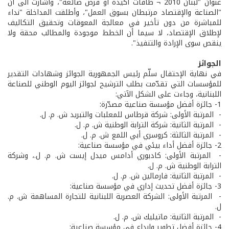
عنوان "لبنان 2010 ¬ طاقات أكيدة أو فرص ضائعة"، وأشارت الى أن
"الصناعة والإقتصاد مرتبطان بسوق العمل"، وأطلقت المداخلة "نداء
للمباشرة من دون تأخير في معالجة المعوقات وتحقيق التكاليف
لإطلاق الإقتصاد، لا سيما أن الخطط موجودة والمطالب محقة ولا
ينقص سوى الإرادة والتنفيذ".
الجوائز
في نهاية الإحتفال سلّم رئيس الجمهورية الجوائز وشهادات التقدير
للمؤسسات التي تقدّمت بطلب الترشيح لجوائز اليوم الوطني للصناعة
اللبنانية، وجاءت على الشكل الآتي:
1- جائزة أفضل مؤسسة صناعية مصدّرة:
- المرتبة الأولى: شركة قرطاس للمعلبات والتبريد ش. م. ل.
- المرتبة الثانية: شركة الترابة الوطنية ش. م. ل.
- المرتبة الثالثة: كروسري أبي اللمع ش. م. ل.
2- جائزة أفضل أداء بيئي في مؤسسة صناعية:
- المرتبة الأولى: كادبوري أدامس ميدل إيست ش. م. ل.، وشركة
الترابة الوطنية ش. م. ل.
- المرتبة الثانية: فارمالين ش. م. ل.
3- جائزة أفضل تحديث إداري في مؤسسة صناعية:
- المرتبة الأولى: الشركة العصرية اللبنانية للتجارة المساهمة ش. م.
ل.
- المرتبة الثانية: ماتيليك ش. م. ل.
4- جائزة أفضل تطوير وإبداع في مؤسسة صناعية: