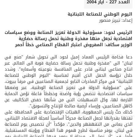
العدد 227 - أيار 2004
اليوم الوطني للصناعة اللبنانية
إعداد: تيريز منصور
الرئيس لحود: مسؤولية الدولة تعزيز الصناعة ووضع سياسات
اقتصادية تجعل منها مفخرة وطنية تحمل رسالة حضارية
الوزير سكاف: المفروض اعتبار القطاع الصناعي خطاً أحمر
دعا فخامة الرئيس العماد إميل لحود الى تحويل شعار "صنع في
لبنان" الى "مفخرة وطنية تحمل رسالة حضارية قوية الى العالم، عبر
انتاج صناعي لبناني قادر على المنافسة بنوعيته وأسعاره". وشدد
خلال ترؤسه الحفل الذي أقيم لمناسبة "اليوم الوطني للصناعة
اللبنانية" في مركز الصادرات التابع لجمعية الصناعيين في مرفأ بيروت،
على "مسؤولية الدولة في تعزيز الصناعة الوطنية، عبر وضعها
سياسات اقتصادية تتضمن رؤية واضحة وخططاً فاعلة تؤمن الحماية
اللازمة لها، وكل التسهيلات التي من شأنها خفض التكاليف عن
كاهل الصناعيين، وإرساء أرضية صالحة للإنتاج والتسويق".
كذلك حثّ رئيس الجمهورية، الهيئات الإقتصادية على المحافظة على
ثقتها بقدراتها لجعل الصناعة محركاً أساسياً لعجلة الاقتصاد اللبناني،
الذي يعاني من التقهقهر والدين"، مؤكداً "أن تخصيص يوم للصناعة
في لبنان، يوفر مناسبة لطرح هموم هذا القطاع ورؤيته المستقبلية.
وأمل في "أن نصل الى مرحلة لا يعود فيها للصناعة اللبنانية يوم