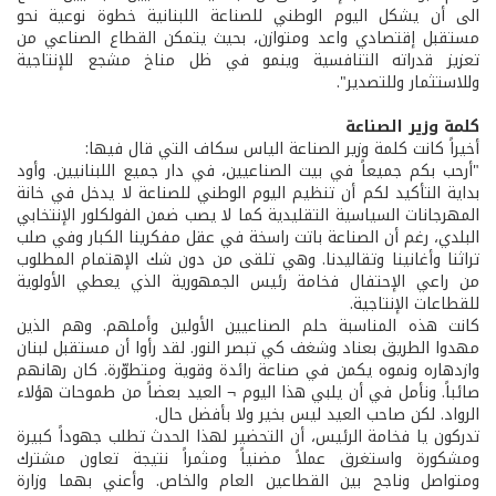
الى أن يشكل اليوم الوطني للصناعة اللبنانية خطوة نوعية نحو
مستقبل إقتصادي واعد ومتوازن، بحيث يتمكن القطاع الصناعي من
تعزيز قدراته التنافسية وينمو في ظل مناخ مشجع للإنتاجية
وللاستثمار وللتصدير".
كلمة وزير الصناعة
أخيراً كانت كلمة وزير الصناعة الياس سكاف التي قال فيها:
"أرحب بكم جميعاً في بيت الصناعيين، في دار جميع اللبنانيين. وأود
بداية التأكيد لكم أن تنظيم اليوم الوطني للصناعة لا يدخل في خانة
المهرجانات السياسية التقليدية كما لا يصب ضمن الفولكلور الإنتخابي
البلدي، رغم أن الصناعة باتت راسخة في عقل مفكرينا الكبار وفي صلب
تراثنا وأغانينا وتقاليدنا. وهي تلقى من دون شك الإهتمام المطلوب
من راعي الإحتفال فخامة رئيس الجمهورية الذي يعطي الأولوية
للقطاعات الإنتاجية.
كانت هذه المناسبة حلم الصناعيين الأولين وأملهم. وهم الذين
مهدوا الطريق بعناد وشغف كي تبصر النور. لقد رأوا أن مستقبل لبنان
وازدهاره ونموه يكمن في صناعة رائدة وقوية ومتطوّرة. كان رهانهم
صائباً. ونأمل في أن يلبي هذا اليوم ¬ العيد بعضاً من طموحات هؤلاء
الرواد. لكن صاحب العيد ليس بخير ولا بأفضل حال.
تدركون يا فخامة الرئيس، أن التحضير لهذا الحدث تطلب جهوداً كبيرة
ومشكورة واستغرق عملاً مضنياً ومثمراً نتيجة تعاون مشترك
ومتواصل وناجح بين القطاعين العام والخاص. وأعني بهما وزارة