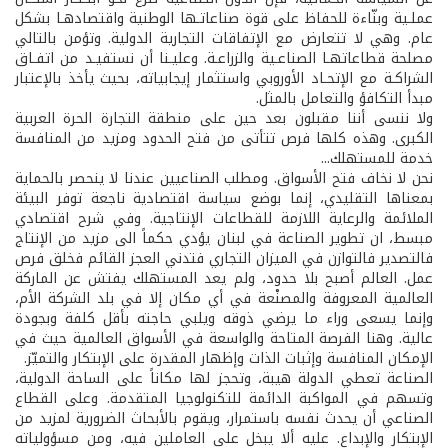
عملـية وبنّاءة للحفاظ على قوة صناعاتـها الوطنية واقتصادهـا بشكل
عام. وهي لا تتعارض مع الإتفاقات التجارية الدولية. وتؤمن بالتالي
مصلحة قطاعاتهـا الصناعـية والزراعـة. وعليـنا أن نستفيـد من اتفـاق
الشراكـة مع الإتحـاد الأوروبي واستثمار إيجابياته، بحيث يأخذ بالإعتبار
مبدأ التكافؤ والتعامل بالمثل.
ولا ننسى أننا مقبلون بعد حين على منطقة التجارة الحرة العربية
الكبرى. وهذه كلها فرص تتأتى من فتح الحدود ومزيد من المنافسة
خدمة للمستهلك...
نحن لا نخاف فتح الأسواق. ومطلب الصناعيين عندنا لا ينحصر بالحماية
بمعناها التقليدي، إنما بوضع سياسة اقتصادية ناجعة توفر البيئة
الملائمة والرعاية اللازمة للقطاعات الإنتاجية. وفي شرح اقتصادي
مبسط، ان تطوير الصناعة في لبنان يؤدي حكماً الى مزيد من الإنتاج
فالتصدير فالتوازن في الميزان التجاري فتدني العجز القائم فخلق فرص
عمل. العالم أصبح بلا حدود، ولم يعد المستهلك يفتش عن الماركة
العالمية المعروفة والمصنْعة في أي مكان إلا في بلد الشركة الأم،
وإنما يسعى وراء ما يرضي ذوقه ويلبي حاجته بأقل كلفة وبجودة
عالية. وهنا الفرصة المتاحة والواسعة في الأسواق العالمية حيث في
الإمكان المنافسة وإثبات الذات وإظهار المقدرة على الإبتكار والتميّز.
الصناعة تعطي الدولة هيبة، وتحجز لها مكاناً على الساحة الدولية،
وتسهم في المواكبة الدائمة للتكنولوجيا المتقدمة. وعلى القطاع
الصناعي أن يحدث نفسه باستمرار، ويقوم بالأبحاث الضرورية لمزيد من
الإبتكار والإبداع. عليه ألا يبخل على العاملين فيه، ومن مسؤولياته