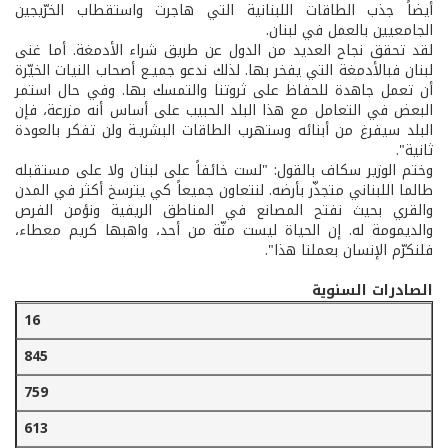
أيضاً جذب الطاقات اللبنانية التي هاجرت واستقطاب الخرّيجين
الجامعيين بالعمل في لبنان.
لقد تحقق نجاح العديد من الدول عن طريق شراء الأدمغة. أما غنى
لبنان فبالأدمغة التي يفخر بها. لذلك ندعو جميـع أصحاب النيات الخيّرة
أن تعمل جاهدة للحفاظ على ثروتنا والتمسك بها. وفي حال استمر
البعض في التعامل مع هذا البلد الحبيب على أساس أنه مزرعة، فإن
البلد سيفرغ من أبنائه وستهرب الطاقات البشريـة ولن تفكر بالعودة
ثانية".
وختم الوزير سكاف بالقول: "لست خائفاً على لبنان ولا على مستقبله
طالما اللبناني متجذّر بأرضه. لنتعاون جميعاً كي يترسخ أكثر في المدن
والقري بحيث نفتح المصانع في المناطق الريفية ونؤمن الفرص
والديمومة له. إن الحياة ليست منّة من أحد، واهبها كريم معطاء،
فلنكرّم الإنسان بعملنا هذا".
الصادرات السنوية
200
16
200
845
200
759
200
613