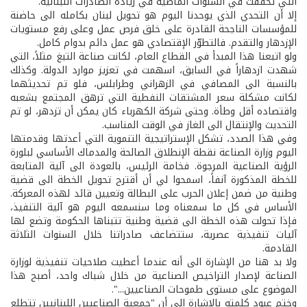
التي تحققت في السنوات الماضية في زيادة الصادرات اللبنانية.
إلا أن التحدي الذي يوحدنا اليوم هو تحويل لبنان بكامله الى حاضنة
للمؤسسات الناجحة القادرة على خلق فرص عمل وعلى رفع مستويات
الإزدهار والتقدم. فالتطوّر الإقتصادي هو عمل دائم بدوام كامل.
ولو اتبعنا هذا المبدأ في القطاع العام، لكانت صناعة التبغ مثلاً، التي
شهدت ازدهاراً في السابق، اسهمت في تعزيز موارد الدولة. وكذلك
بالنسبة الى المصافي في الزهراني وطرابلس، فلو تم تحديثهما
لكانت مشكلة سعر المشتقات النفطية التي ترهق المجتمع بشعبه
واقتصاده أقل وطأة. وحتى شركة الكهرباء كان يمكن أن تزدهر، لو تم
التحديث والإنتقال الى الغاز في الوقت المناسب.
وفي هذا الصدد، تشكل الإستراتيجية التنموية التي أعدتها وقدمتها
اليوم وزارة الصناعة نقطة الإنطلاق الصالحة والمدماك الأساسي لبلورة
الرؤية الصناعية المرجوة. فخامة الرئيس، بالعودة الى آلية المتابعة
للخطة المذكورة آنفاً، اسمحوا لي أن أقترح تحويل الخطة الى قضية
وطنية من ضمن إعلان الحرب على البطالة وتعيين قائد لهذه المعركة.
الأساس في كل ما سمعناه وما سنسمعه اليوم هو آلية التنفيذ،
فإذا تحولت هذه الخطة الى قضية وطنية تتبناها الحكومة وتضع لها
آليات تنفيذية عصرية، ستتضاعف صادراتنا خلال السنوات الثلاثة
القادمة.
ولا بد هنا من الإشارة الى أنه عندما أعطيت صلاحيات تنفيذية لوزارة
الصناعة لإصدار التراخيص الصناعية من خلال شباك واحد، أصبح هذا
الموضوع على مستوى طموحات الصناعيين...".
وختم عبود كلمته بالإشارة الى أن "جمعية الصناعيين اللبنانيين تتطلع