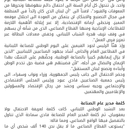
واحد، بل تتحول كل أيام السنة الى احتفال دائم بنهوضها وتحررها من
المعوقات والقيود"، لافتاً الى "أن لبنان الذي كان رائداً في المنطقة
في مجال التصنيع والابتكار، لن يتمكن من العودة الى احتلال موقعه
المميز، وتخطي أزماته الإقتصادية، إلا عبر إيلائه الأهمية اللازمة
للقطاعات الإنتاجية ومنها القطاع الصناعي، الذي من شأنه أن يسهم
في وقف نزيف هجرة الشباب اللبناني، وخفض معدلات البطالة عبر
تعزيز فرص العمل".
وإذ هنّأ الرئيس لحود القيمين على اليوم الوطني للصناعة اللبنانية
في القطاعين العام والخاص، أشاد بجهود الصناعيين اللبنانيين "الذين
لا يزال إيمانهم كبيراً بالصناعة الوطنية، وحضّهم على التشبّث بهذا
الإيمان والنضال من أجله، "لأن قضيتهم هي قضية حق تخدم الوطن
وأبناءه وتصنع لبنان المستقبل".
وحضر الاحتفال الى جانب رئيس الجمهورية، وزراء ونواب وسفراء، الى
رئيس جمعية الصناعيين فادي عبود ورئيس المجلس الاقتصادي
والإجتماعي روجيه نسناس وحشد من رجال الإقتصاد والمسؤولين
والإعلاميين والمهتمين.
كلمة مدير عام الصناعة
بعد النشيد الوطني اللبناني، كانت كلمة لعريفة الاحتفال بولا
يعقوبيان، ثم كلمة المدير العام للصناعة فادي سماحة الذي تناول
بالتفصيل فيها الواقع الصناعي، ومما قاله:
"يستوعب القطاع الصناعي ما لا يقل نحن 140 ألف شخص أي ما