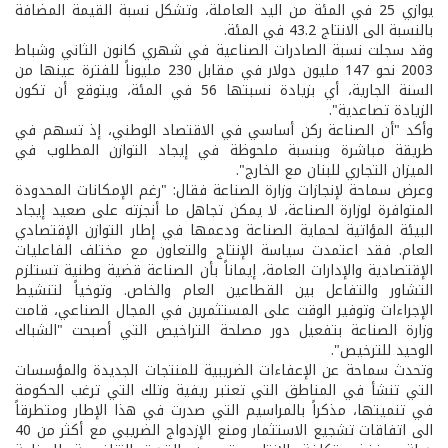
يوازي 25 في المئة من اليد العاملة، وتشكل نسبة القيمة المضافة
بالنسبة الى الانتاج 43.2 في المئة.
وقد سجلت نسبة الصادرات الصناعية في شهري كانون الثاني وشباط
2003 نحو 147 مليون دولار في مقابل 230 مليوناً للفترة عينها من
السنة الجارية، أي بزيادة نسبتها 56 في المئة، ويتوقع أن تكون
الزيادة تصاعدية".
وأكد "أن الصناعة ركن أساسي في الاقتصاد الوطني، إذ تسهم في
طريقة مباشرة وبنسبة ملحوظة في إيجاد التوازن المطلوب في
الميزان التجاري للبنان مع الخارج".
وعرض سماحة لإنجازات وزارة الصناعة فقال: "رغم الإمكانات المحدودة
المتوافرة لوزارة الصناعة، لا يمكن تجاهل ما أنجزته على صعيد إيجاد
البيئة المؤاتية لحماية الصناعة ودعمها في إطار التوازن الإقتصادي
العام. فقد اعتمدت سياسة الإنتاج والتعاون مع مختلف الفاعليات
الإقتصادية والإدارات العامة، إيماناً بأن الصناعة قضية وطنية تستلزم
التشاور والتفاعل بين القطاعين العام والخاص. وتوخياً لتنشيط
الإجراءات وتوفير الوقت على المستثمرين في المجال الصناعي، قامت
وزارة الصناعة بتفعيل دور مصلحة التراخيص التي أصبحت "الشباك
الوحيد للترخيص".
وتحدث سماحة عن الإعفاءات الضريبية للمنتجات الجديدة والمؤسسات
التي تنشأ في المناطق التي تعتبر ريفية وتلك التي ترغب الحكومة
في تنميتها، مذكراً بالمراسيم التي صدرت في هذا الإطار ومتطرقاً
الى اتفاقات تشجيع الاستثمار ومنع الإزدواج الضريبي مع أكثر من 40