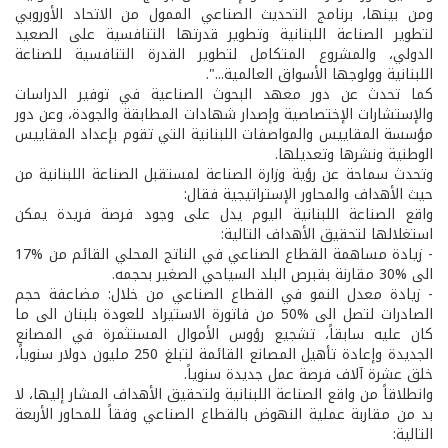
ومن بينها، برنامج التحديث الصناعي الممول من الاتحاد الأوروبي
لتطوير الصناعة اللبنانية وتطوير قدرتها التنافسية على الصعيد
الدولي، والمشروع المتكامل لتطوير القدرة التنافسية للصناعة
اللبنانية وولوجها الأسواق العالمية...".
كما تحدث عن دور معهد البحوث الصناعية في توفير الدراسات
والإستشارات الإختصاصية وإصدار شهادات المطابقة والجودة، وعن دور
مؤسسة المقاييس والمواصفات اللبنانية التي تقوم بإعداد المقاييس
الوطنية ونشرها وتعديلها.
وتحدث سماحة عن رؤية وزارة الصناعة لمستقبل الصناعة اللبنانية من
حيث الأهداف والمحاور الإستراتيجية فقال:
واقع الصناعة اللبنانية اليوم يدل على وجود فرصة فريدة يمكن
استغلالها لتحقيق الأهداف التالية:
- زيادة مساهمة القطاع الصناعي في الناتج المحلي القائم من %17
الى %30 مقارنة بقبرص البلد السياحي الصغير بحجمه.
- زيادة معدل النمو في القطاع الصناعي من خلال: مضاعفة حجم
الصادرات لتصل الى %50 من فاتورة الاستيراد للعودة بلبنان الى ما
كان عليه سابقاً، تشجيع رؤوس الأموال المستثمرة في المصانع
الجديدة وإعادة تأهيل المصانع القائمة لتبلغ 250 مليون دولار سنوياً،
خلق عشرة آلاف فرصة عمل جديدة سنوياً.
وانطلاقاً من واقع الصناعة اللبنانية ولتحقيق الأهداف المشار إليها، لا
بد من مقاربة عملية النهوض بالقطاع الصناعي وفقاً للمحاور الأربعة
التالية: