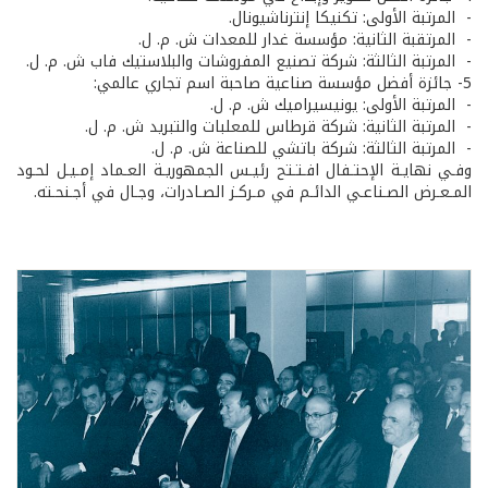
- المرتبة الأولى: تكنيكا إنترناشيونال.
- المرتقبة الثانية: مؤسسة غدار للمعدات ش. م. ل.
- المرتبة الثالثة: شركة تصنيع المفروشات والبلاستيك فاب ش. م. ل.
5- جائزة أفضل مؤسسة صناعية صاحبة اسم تجاري عالمي:
- المرتبة الأولى: يونيسيراميك ش. م. ل.
- المرتبة الثانية: شركة قرطاس للمعلبات والتبريد ش. م. ل.
- المرتبة الثالثة: شركة باتشي للصناعة ش. م. ل.
وفـي نهايـة الإحتـفال افـتـتح رئيـس الجمهوريـة العـماد إمـيـل لحـود
المـعـرض الصـناعـي الدائـم في مـركـز الصـادرات، وجـال في أجـنحـته.