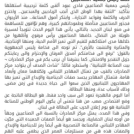
رئيس جمعية الصناعيين فادي عبود ألقى كلمة ترحيبية استهلها
بتأكيد "الثقة بهذا الوطن الذي أنجب الرياديين والمبدعين... واخترع
الحرف والكلمة وقواعد التجارة... وابتكر أصول الصناعة... منذ الأرجوان.
فجذور الصناعيين متأصلة وطموحاتهم كبيرة، وهم توّاقون للمساهمة
في صنع لبنان الجديد. بالتالي، يأتي هذا اليوم الحدث تتويجاً لمسيرة
طويلة من النضال، خاضها الصناعيون برأس مرفوع، وأظهروا من
خلالها مدى امتلاكهم للقيم التي تميز الأمم الحية، ومنها الإنتاجية،
والمثابرة والتشبث بالأرض". ثم توجه الى فخامة رئيس الجمهورية
بالقول: "نرفع الى فخامتكم أصدق العرفان والإحترام والى رعايتكم
جزيل التقدير والامتنان. كما يشرفنا أن نرحب بكم في مركز الصادرات ¬
بيت الصناعة اللبنانية". واستطرد قائلاً: "شاءت الصدف أن يتواجد مركز
الصادرات بالقرب من تمثال المهاجر اللبناني، ولكلاهما معان وأبعاد
هامة. فتمثال المهاجر يجسد صفات الدينامية والإبداع التي تميز بها
المهاجرون اللبنانيون الذين سعوا الى حياة جديدة في زمن مضى،
وذلك لأسباب عدة، ومنها البطالة.
أما اليوم، فالهجرة تعود الى سبب واحد فقط، هو البطالة الناتجة عن
وضع اقتصادي صعب. من هنا نتمنى أن يكون اليوم الوطني للصناعة
اللبنانية هو يوم إعلان الحرب على البطالة في لبنان.
وفي هذا الصدد، يمثل مركز الصادرات بالنسبة الى الصناعيين وجهاً
من أوجه لبنان الحضارية، ويجسد هو أيضاً الصفات الحميدة التي ميّزت
المهاجر اللبناني. فالصناعة التصديرية هي أيضاً رمز للدينامية والإبداع.
والصفات هذه هي من مستلزمات العصر الذي يطغى عليه الهم