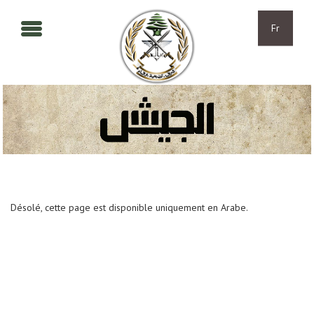
Aller au contenu principal
Skip to navigation
Fr
Désolé, cette page est disponible uniquement en Arabe.