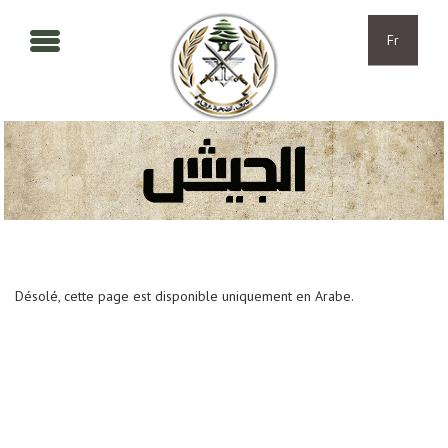
Aller au contenu principal
Skip to navigation
Fr
Désolé, cette page est disponible uniquement en Arabe.