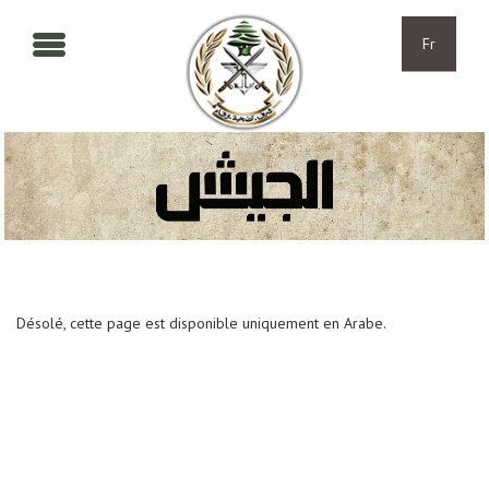
Aller au contenu principal
Skip to navigation
Fr
Désolé, cette page est disponible uniquement en Arabe.