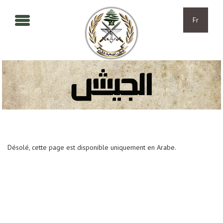
Aller au contenu principal
Skip to navigation
Fr
Désolé, cette page est disponible uniquement en Arabe.