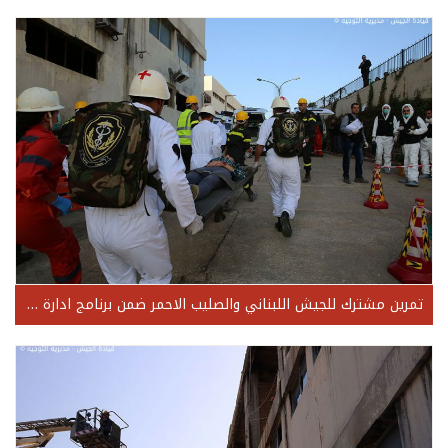
تمرين مشترك للجيش اللبناني والصليب الاحمر ضمن برنامج ادارة الكوارث منطقة جبل لبنان