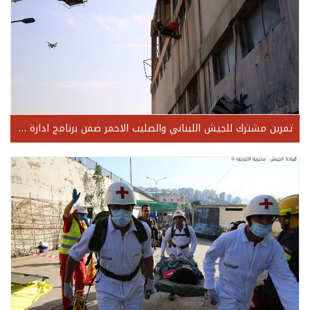
تمرين مشترك للجيش اللبناني والصليب الاحمر ضمن برنامج ادارة الكوارث منطقة جبل لبنان