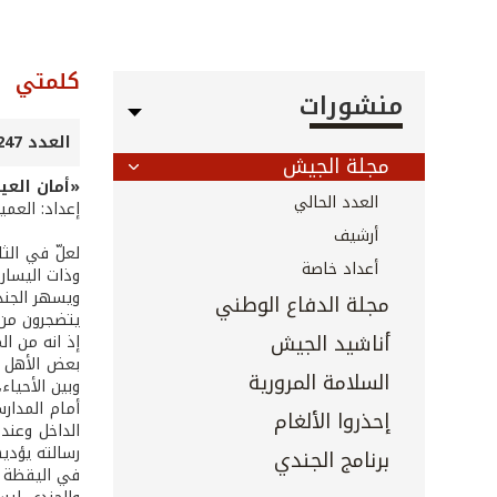
كلمتي
منشورات
العدد 247 - كانون الثاني 2006
مجلة الجيش
«أمان العي
العدد الحالي
إعداد: العمي
أرشيف
لعلّ في الث
أعداد خاصة
وذات اليسار
ويسهر الجند
مجلة الدفاع الوطني
يتضجرون من 
أناشيد الجيش
إذ انه من ال
بعض الأهل ل
السلامة المرورية
وبين الأحياء
أمام المدارس
إحذروا الألغام
الداخل وعند
رسالته يؤديه
برنامج الجندي
في اليقظة و