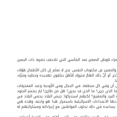
لعزاء للوطن الصغير بعد المآسي التي تلاحقت تضربه ذات اليمين
التعبير عن مكنونات النفس. نحن لا نعلم إن كان الأطفال هؤلاء
 أو أنّ ذلك الهمّ متروك للأهل يتلقون تهديده وخطره وشرّه،
.
ل آن وفي كل منطقة، في الجبال وفي الأودية وعند المفترقات
ا الذي جرى؟ ما الذي قد يجري؟ هل من طارئ؟ لِمَ ينتشر الجنود
ة البرد والصقيع؟ لكنهم استدركوا: جيش البلاد يحمي البلاد في
ها الاعتداءات الاسرائيلية باستمرار. هذا هو واجبه. وهذه هي
رسة، يساعده في ذلك تجاوب المواطنين مع إجراءاته ومشاركتهم له