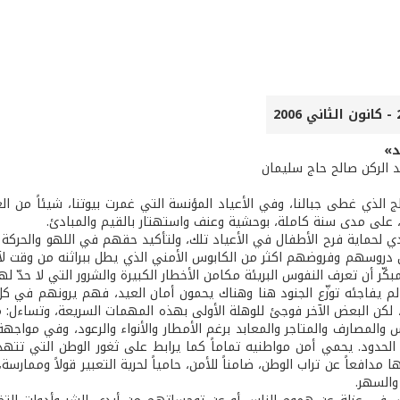
د»
د الركن صالح حاج سليمان
لج الذي غطى جبالنا، وفي الأعياد المؤنسة التي غمرت بيوتنا، شيئاً من ا
، على مدى سنة كاملة، بوحشية وعنف واستهتار بالقيم والمبادئ.
ي لحماية فرح الأطفال في الأعياد تلك، ولتأكيد حقهم في اللهو والحركة و
دروسهم وفروضهم اكثر من الكابوس الأمني الذي يطل ببراثنه من وقت لآخر،
مبكّر أن تعرف النفوس البريئة مكامن الأخطار الكبيرة والشرور التي لا حدّ لها
م يفاجئه توزّع الجنود هنا وهناك يحمون أمان العيد، فهم يرونهم في ك
، لكن البعض الآخر فوجئ للوهلة الأولى بهذه المهمات السريعة، وتساءل: م
 والمصارف والمتاجر والمعابد برغم الأمطار والأنواء والرعود، وفي مواجه
 الحدود. يحمي أمن مواطنيه تماماً كما يرابط على ثغور الوطن التي تتهدد
ا مدافعاً عن تراب الوطن، ضامناً للأمن، حامياً لحرية التعبير قولاً ومما
السهر.