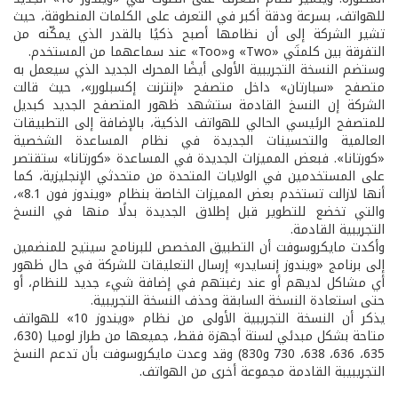
للهواتف، بسرعة ودقة أكبر في التعرف على الكلمات المنطوقة، حيث
تشير الشركة إلى أن نظامها أصبح ذكيًا بالقدر الذي يمكّنه من
التفرقة بين كلمتَي «Two» و«Too» عند سماعهما من المستخدم.
وستضم النسخة التجريبية الأولى أيضًا المحرك الجديد الذي سيعمل به
متصفح «سبارتان» داخل متصفح «إنترنت إكسبلورر»، حيث قالت
الشركة إن النسخ القادمة ستشهد ظهور المتصفح الجديد كبديل
للمتصفح الرئيسي الحالي للهواتف الذكية، بالإضافة إلى التطبيقات
العالمية والتحسينات الجديدة في نظام المساعدة الشخصية
«كورتانا». فبعض المميزات الجديدة في المساعدة «كورتانا» ستقتصر
على المستخدمين في الولايات المتحدة من متحدثي الإنجليزية، كما
أنها لازالت تستخدم بعض المميزات الخاصة بنظام «ويندوز فون 8.1»،
والتي تخضع للتطوير قبل إطلاق الجديدة بدلًا منها في النسخ
التجريبية القادمة.
وأكدت مايكروسوفت أن التطبيق المخصص للبرنامج سيتيح للمنضمين
إلى برنامج «ويندوز إنسايدر» إرسال التعليقات للشركة في حال ظهور
أي مشاكل لديهم أو عند رغبتهم في إضافة شيء جديد للنظام، أو
حتى استعادة النسخة السابقة وحذف النسخة التجريبية.
يذكر أن النسخة التجريبية الأولى من نظام «ويندوز 10» للهواتف
متاحة بشكل مبدئي لستة أجهزة فقط، جميعها من طراز لوميا (630،
635، 636، 638، 730 و830) وقد وعدت مايكروسوفت بأن تدعم النسخ
التجريبيبة القادمة مجموعة أخرى من الهواتف.