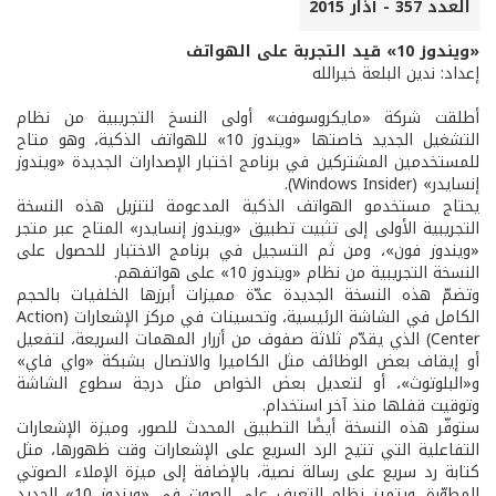
العدد 357 - آذار 2015
«ويندوز 10» قيد التجربة على الهواتف
إعداد: ندين البلعة خيرالله
أطلقت شركة «مايكروسوفت» أولى النسخ التجريبية من نظام
التشغيل الجديد خاصتها «ويندوز 10» للهواتف الذكية، وهو متاح
للمستخدمين المشتركين في برنامج اختبار الإصدارات الجديدة «ويندوز
إنسايدر» (Windows Insider).
يحتاج مستخدمو الهواتف الذكية المدعومة لتنزيل هذه النسخة
التجريبية الأولى إلى تثبيت تطبيق «ويندوز إنسايدر» المتاح عبر متجر
«ويندوز فون»، ومن ثم التسجيل في برنامج الاختبار للحصول على
النسخة التجريبية من نظام «ويندوز 10» على هواتفهم.
وتضمّ هذه النسخة الجديدة عدّة مميزات أبرزها الخلفيات بالحجم
الكامل في الشاشة الرئيسية، وتحسينات في مركز الإشعارات (Action
Center) الذي يقدّم ثلاثة صفوف من أزرار المهمات السريعة، لتفعيل
أو إيقاف بعض الوظائف مثل الكاميرا والاتصال بشبكة «واي فاي»
و«البلوتوث»، أو لتعديل بعض الخواص مثل درجة سطوع الشاشة
وتوقيت قفلها منذ آخر استخدام.
ستوفّر هذه النسخة أيضًا التطبيق المحدث للصور، وميزة الإشعارات
التفاعلية التي تتيح الرد السريع على الإشعارات وقت ظهورها، مثل
كتابة رد سريع على رسالة نصية، بالإضافة إلى ميزة الإملاء الصوتي
المطوّرة. ويتميز نظام التعرف على الصوت في «ويندوز 10» الجديد