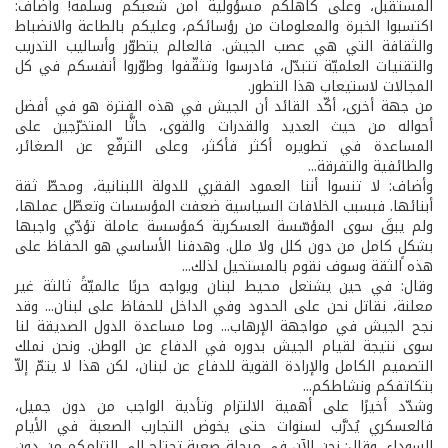
المستقبل، وعلى كاهلكم مسؤولية أمن شعبكم وسلمه! وأضاف:
اكتسبوا الخبرة والمعلومات من رؤسائكم، وعليكم بالطاعة والانضباط
والثقافة التي هي عصب الجيش. فالعالم يتطوّر وأساليب التدريب
والتقنيات العلميّة تتبدّل، فادرسوا وتثقّفوا وطوّروا أنفسكم في كل
المجالات لاستيعاب هذا التطور.
من جهة أخرى، أكّد القائد أن الجيش في هذه الفترة هو في أفضل
أحواله من حيث العديد والقدرات والقوى، حاثًّا المتخرّجين على
المساعدة في تطويره أكثر فأكثر، وعلى الترفّع عن الصغائر،
والطائفية والتفرقة...
وأضاف: لا تنسوا أننا العمود الفقري للدولة اللبنانية، ومحطّ ثقة
أبنائها. فبسبب الخلافات السياسية ضعفت المؤسسات وتعطّل عملها،
ولم يبقَ سوى المؤسّسة العسكرية كمؤسسة عاملة تؤدّي واجبها
بشكلٍ كامل من دون كلل ولا ملل. وهدفنا الأساسي هو الحفاظ على
هذه الثقة وسوف نقوم بالمستحيل لذلك...
وقال: في حين يشتعل محيط لبنان ويواجه حربًا عالميّةً ثالثة غير
معلنة، نقاتل نحن على الحدود وفي الداخل للحفاظ على لبنان... وقد
نجح الجيش في مواجهة الإرهاب... وما مساعدة الدول الصديقة لنا
سوى نتيجة لقيام الجيش بدوره في الدفاع عن الوطن. ونحن نملك
التصميم الكامل والإرادة القوية للدفاع عن لبنان، لكن هذا لا يتمّ إلاّ
بتكاتفكم ونشاطكم...
وشدّد أخيرًا على أهمية الالتزام وتأدية الواجب من دون جميل،
فالعسكري يُدرَّب لسنوات حتى يخوض التجارب الصعبة في الأيام
السوداء، وقال: نحن الآن في مرحلة صعبة تحتاج إلى التزامكم من دون