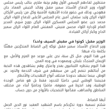
منتظرين لقاءهم الرسمي الأول وهم برتبة ملازم، بنائب رئيس مجلس
الوزراء وزير الدفاع الأستاذ سمير مقبل وقائد الجيش العماد جان
قهوجي، وذلك في حضور قادة الأجهزة الأمنية وكل من: رئيس الأركان
اللواء الركن وليد سلمان، أمين عام المجلس الأعلى للدفاع اللواء الركن
محمد خير، عضو المجلس العسكري اللواء الركن جورج شريم، المدير
العام للإدارة اللواء محسن فنيش، المفتش العام اللواء الركن سمير
الحاج وكبار أركان القيادة.
الوزير مقبل: كونوا في مقبض السيف واحدًا
وزير الدفاع الأستاذ سمير مقبل توجّه إلى الضباط المتخرّجين مهنّئًا
بكلمة جاء فيها:
في هذا اليوم، مثل كل سنة، نحن على موعد مع العزم والأمل، مع
الإيمان المتجدّد بلبنان، وبصموده في وجه المحن.
هذا اليوم ينتظره اللبنانيون بفخر واعتزاز، وهم يشاهدون هذه النخبة
من أبنائهم تنضم إلى من سبقهم في شرف الخدمة والذود عن
الوطن، بينما تشهد حدودنا مختلف أنواع التهديدات والأخطار.
فجيشنا الوطني ليس حاميًا للحدود فقط بل هو ضامن الوحدة
الوطنية، وقد انخرط في صفوفه، ماضيًا وحاضرًا أبناء من مختلف
المناطق والمذاهب، فقدّموا التضحيات بالأرواح من دون حساب.
أيها الضباط،
شئتم تسمية دورة تخرّجكم باسم الشهيد العقيد نور الدين الجمل