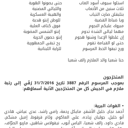
استلوا سيوف أسود الغاب حتى يصونوا الهوية
ثلاث سنين من الأتعاب والليالي المضنية
بتلبقلن صارت التياب والهيبة العسكرية
ويا ضباط القضية للوطن إنتو هدية
مبروك عليكم النجوم فوق كتاف العلية
مهما ليالي الشدة تدوم إنتو الشمس المضوية
إن غلطوا الإعدا وشنوا هجوم إنتو حصون الحرية
حتى لو القيامة تقوم رح تبقى الجمهورية
ورح تبقوا الخط المرسوم للراية اللبنانية
حنا شعيا والد الملازم رالف شعيا
المتخرّجون
بموجب المرسوم الرقم 3887 تاريخ 31/7/2016 رُقّي إلى رتبة
ملازم في الجيش كل من المتخرّجين الآتية أسماؤهم:
• القوات البرية:
أحمد نجار، خليل الأشقر، مايكل رحمة، رامي راشد، عدي عياش، هادي
أبو خليل، جوليان زياده، علي العاكوم، وئام قرقوط، إميل مشحّم،
فادي داود، رالف شعيا، الياس أيوب، نيقولاس شاهين، ماريو الصرّاف،