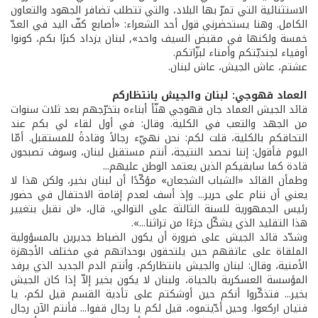
الاستثنائية التي تمرّ بها البلاد، والتي تتطلب تضافر الجهود والتعاون
الكامل. وهنا يستحضرني قول أحد الشعراء: «أصابع كفّ اليد في العدّ
خمسة ولكنها في مقبض السيف واحد», لبنان يزداد كبرًا بكم، كونوا
أوفياء لجنديّتكم وأمناء لبزّاتكم.
عشتم، عاش الجيش، عاش لبنان.
العماد قهوجي: لبنان والجيش بانتظاركم
قائد الجيش العماد جان قهوجي هنّأ أبناءه بتخرّجهم بعد ثلاث سنوات
من الجهد والتعب في الكلية. وقال: في أول لقاء لي بكم عند
التحاقكم بالكلية، قلت لكم: نحن نهيّء رجالاً وقادةً للمستقبل. أمّا
اليوم فأقول: إننا نحصد النتيجة، أنتم مستقبل لبنان، وسوف تصبحون
قادة كما سابقيكم الذين يعتمد الوطن عليهم...
وطمأن القائد «الشباب الشجعان» مؤكّدًا أن لبنان بخير، ولكن هذا لا
يعني أن ننام على حرير... وإذ أسف لعدم إقامة الاحتفال في حضور
رئيس الجمهورية للسنة الثالثة على التوالي، قال، «لن نقبل بتغيير
هذا التقليد الذي يشكّل جزءًا من تراثنا...».
وشدّد قائد الجيش على ضرورة أن يكون الضباط جديرين بالمسؤولية
الملقاة على عاتقهم حين يلتحقون بوحداتهم في مختلف الأجهزة
الأمنية، وقال: لبنان والجيش بانتظاركم، وأنتم الدم الجديد الذي يرفد
المؤسسة العسكرية بالحياة، ولبنان لا يكون بخير إلاّ إذا كان الجيش
بخير... فتذكّروا أنكم حين أوشكتم على تأدية القسم قيل لكم، يا
فتيان اركعوا. وحين أدّيتموه، قيل لكم يا رجال قفوا... فأنتم الآن رجال