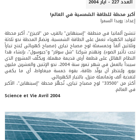
العدد 227 - أيار 2004
أكبر محطة للطاقة الشمسية في العالم!
إعداد: رويدا السمرا
تنشئ ألمانيا في منطقة "إسبنهاين" بالقرب من "لايبزغ"، أكبر محطة
لتوليد الكهرباء تعمل على الطاقة الشمسية. وتضمّ المحطة نحو ثلاثة
وثلاثين ألفاً وخمسمئة لوح مصباح تياري (مصباح كهربائي يُنتج تياراً
تحت تأثير الضوء). وتهتم شركتا "شل سولار" و"جيوسول"، بإنشاء هذا
النظام الهائل على قطعة أرض قديمة مهملة. ويكلّف المشروع الذي
سيبدأ بالعمل في شهر تموز سنة 2004، نحو الإثنين والعشرين مليون
يورو. ويُنتظر أن يولّد طاقة، بقوة خمسة ميغاواط، أي ما يكفي
لتغذية ألف وثمانمئة منزل، بالتيار الكهربائي.
أكثر من "33500" لوح مصباح تياري، تُجهّز محطة "إسبنهاين"، الأكبر
في العالم.
Science et Vie Avril 2004