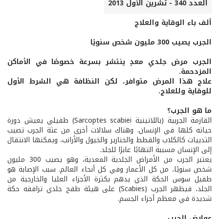
العدد 340 - تشرين الأول 2013
ألف باء الوقاية والعلاج
الجرب يصيب 300 مليون شخص سنويًا
الجرب مرض جلدي معدٍ ينتشر بسرعة خصوصًا في الأماكن
المزدحمة.
علاج هذا المرض متوافر، لكن النظافة هي الشرط الأول
للوقاية وللعلاج.
ما هو الجرب؟
القارمة الجربية (باللاتينية Sarcoptes scabiei) طفيلي يعيش دورة
حياته كلها في الإنسان. وهناك سلالات أخرى من عثة الجرب تصيب
الثدييات كالكلاب والقطط والخنازير والخيول والأرانب، ويمكنها الانتقال
إلى الإنسان مسببة التهابًا عابرًا للجلد.
يعتبر الجرب من الأمراض الجلدية المعدية، وهو يصيب 300 مليون
شخص سنويًا، من كل الأعمار وفي كل أنحاء العالم. سبب الإصابة هو
طفيل سوس الحكة الذي يدهم بكثرة الأجزاء العليا والخارجية من
الجلد، فيظهر الجرب (Scabies) على هيئة طفح جلدي ترافقه حكة
شديدة في معظم أجزاء الجسم.
عوارض الجرب