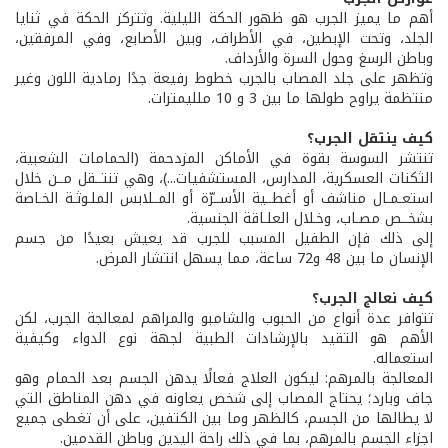
أهم ما يميز الجرب هو ظهور الحكة الليلية. وتتركز الحكة في ثنايا
الجلد، وتحت الإبطين، في الأطراف، وبين الأصابع، وفي المرفقين،
وباطن الرسغ وحول السرة والأرداف.
وتظهر على جلد المصاب بالجرب خطوط رفيعة جدًا رمادية اللون وغير
منتظمة يراوح طولها ما بين 3 و 10 ملليمترات.
كيف ينتقل الجرب؟
تنتشر السوسة بقوة في الأماكن المزدحمة (الحمامات الشعبية،
الثكنات العسكرية، المدارس، المستشفيات...)، وهي تنتــقل مــن خلال
استعـمـال مناشف أو أغطــية الأســرّة أو المــلابس الملـوثـة الخـاصة
بشخــص مصـاب، وخـلال العلـاقة الجنسية.
إلى ذلك فإن الطفيل المسبب للجرب قد يعيش بعيدًا من جسم
الإنسان ما بين 48 و72 ساعة، مما يسهل انتشار المرض.
كيف نعالج الجرب؟
تتوافر عدة أنواع من الحبوب والشامبو والمراهم لمعالجة الجرب، لكن
الأهم هو التقيد بالإرشادات الطبية لجهة نوع الدواء وكيفية
استعماله.
المعالجة بالمرهم: ليكون العلاج فعالًا يدهن الجسم بعد الحمام وهو
جاف وبارد؛ يحتاج المصاب إلى شخص يعاونه في دهن المناطق التي
لا يطالها من الجسم، كالظهر وما بين الكتفين، على أن تغطى جميع
اجزاء الجسم بالمرهم، بما في ذلك راحة اليدين وباطن القدمين.