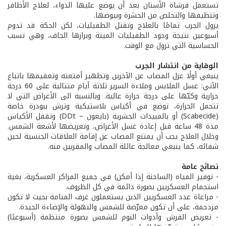
تستعمل فرشاة الأسنان بعد أن يوضع عليها الدواء، لعلاج الأظافر
وتنظيفها والتخلص من الحشرة وبيوضها.
يزول الجرب تمامًا بالعلاج وتقتل الطفيليات، لكن الحكة قد تدوم
أسبوعين نتيجة وجود الطفيليات الميتة وبرازها الجاف، وهي تسبب
الحساسية التي تزول مع الوقت.
الوقاية من انتشار الجرب
ينبغي أولًا عزل المصاب عن الآخرين وتطهير أمتعته وتعقيمها باتباع
الآتي: غسل الملابس وملاءة السرير ثلاثة أيام متتالية على 60 درجة
حرارية وكيّها على درجة حرارة عالية. وبالنسبة الى الأغراض التي لا
تتحمل الحرارة، توضع في أكياس بلاستيكية وترش ببودرة خاصة
(Scabecide) أو بالمبيدات الحشرية (بايغون – DDt) وتقفل الأكياس
مدة 48 ساعة قبل إعادة غسل الأغراض، وتعريضها لأشعة الشمس.
وخلال العلاج يجب أن يمتنع المصاب عن إقامة العلاقات الجنسية لحين
شفائه، كما ينبغي معالجة عائلة المصاب والمقربين منه.
نصائح عامة
- توفير المياه (الساخنة إذا أمكن) في جميع المراكز العسكرية، بغية
استحمام العسكريين بصورة دائمة في كل الظروف.
- مراعاة عدد العسكريين الذين يستعملون غرف المنامة بحيث لا تكون
مزدحمة، على أن تكون معرّضة للشمس والتهوئة والإضاءة الجيدة.
- تعريض الفرش وأدوات النوم للشمس بصورة منتظمة (أسبوعيًا)