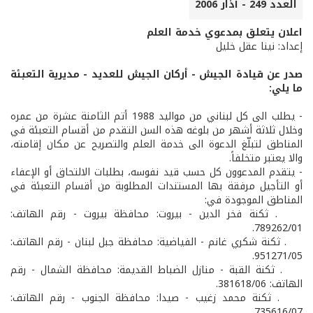
العدد 249 - آذار 2006
اعلان يتعلق بمدعوي خدمة العلم
إعداد: نينا عقل خليل
صدر عن قيادة الجيش - أركان الجيش للعديد - مديرية التعبئة
ما يلي:
- يطلب الى كل لبناني من مواليد 1988 أتم الثامنة عشرة من عمره
وخلال ثلاثة أشهر من بلوغه هذه السن التقدم من أقسام التعبئة في
المناطق لتبلّغ الدعوة الى خدمة العلم والتصريح عن مكان إقامته،
والا يعتبر متخلفاً.
- يتقدم المدعوون كل حسب قيد نفوسه، بطلبات الالتحاق أو الإعفاء
أو التأجيل مرفقة بها المستندات المطلوبة من أقسام التعبئة في
المناطق الموجودة في:
. ثكنة فخر الدين - بيروت: محافظة بيروت - رقم الهاتف:
789262/01.
. ثكنة شكري غانم - الفياضية: محافظة جبل لبنان - رقم الهاتف:
951271/05.
. ثكنة القبة - منازل الضباط القديمة: محافظة الشمال - رقم
الهاتف: 381618/06.
. ثكنة محمد زغيب - صيدا: محافظة الجنوب - رقم الهاتف:
735616/07.