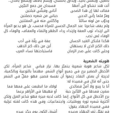
بالعين، ويُلمس باليد، ويذاق باللسان، ويُشم بالأنف ويسمع بالأذن...
أتت هند تشكو الى أمها فسبحان من جمع النيّرين
فقالت لها إن هذا الضحى أتاني وقبلّني قبلتين
وفرّ فلما رآني الدجى حباني من شعره خصلتين
وذوّب من لونه سائلاً وكحّلني منه في المقلتين
ولم يقف شاعرنا عند الجمال الحسي للمرأة فحسب، بل هو يدعو المرأة
الى ارتداء ثوب العفة وارتداء رداء الطهر والنقاء والعفاف، والوفاء كل
الوفاء لمن تحب.
هكذا فلتكن الغيد الحسان عفة في رقّة في أدب
ذلك الكنز الذي لا يستهان أين من ذلك كنز الذهب
وحلى كانت على صدر الزمان فاستباحتها نساء العرب
هويته الشعرية
لكل شاعر هوية شعرية يتميّز بها، نزار قباني ­ شاعر المرأة، لكن
الأخطل الصغير برع في جميع أنواع الشعر، مهتماً بالنوعية وبالكمية،
لدرجة أن بعض النقاد زعموا أن نفسه قصير، فهو مقلّ في الشعر
حتى أنه قال في قصيدة له:
أنا يا ربيع ولا أمنّ قصائدي لولاك ما انطبعت على فمها فما
صغرت فعدها في اللآلئ حبة أو فهبها في الأزاهر برعما
برع الأخطل في كل الأنواع، إنما كانت لديه ميزة فهو شاعر الغزل ولكن
أكثرية شعره ثورة ووطنيات، واجتماعيات. وفي هذه كانت لغته غزلية
ففي قصيدة الجهاد يقول:
قم نقبّل ثغر الجهاد وجيده أشرق الكون يوم حدّد عيده