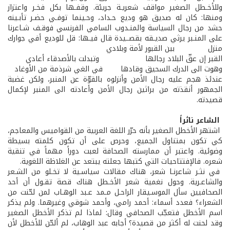
وللأخـطل الصغير مواقف شعريـة جريئة. وقفـها بكل فخـر واعتزاز
ومنها: كان له صديق هو وديع حـداد، وحـينما توفـي حضـر تأبـينه
حشد من رجال السياسة والمنـدوب السامي الفرنسي فوقـف شـاعرنا
على المنـبر يرثي صديـقه بقصــيدة قال فيـها: قل للوديع أفي جوارك
منزل بين القبور لأمة وبلادي
القبر إن عقّ البلاد رجالها وتبدلت بالأصدقاء أعادي
وهوت الى الدرك السحيق وقادها في الغي شرذمة من الأوغاد
عندئذ هجم عليه رجال الأمن وأنزلوه بالقوّة عن المنبر، ولكن غضبة
الجمهور أنقذته من براثين رجال الأمن وأعادته الى المنبر لإكمال
قصيدته.
الشاعر ناثراً
اشتهر الأخطل الصغير بأنه حرّر اللغة العربية من القواميس والمعاجم،
كي تكون بمتناول الجميع، وحرص على أن تكون كلمته بسيطة
وضوئية. واعتبر أن ممارسته الصحافة لعبت دوراً مهماً في تنقية
شعره. فالإفتتاحيات التي كتبها جعلته يبتعد عن الغلاظة اللغوية.
في نثـر شاعرنـا شعر، هناك مقالات سياسـية لا تخـلو من الشـعر
والشاعـرية. وحول نغمية شعر الأخـطل هناك قصة تقـول أن أحد
الصحافيين سأل الموسـيقار الراحـل مـمد عـبد الوهـاب لمن لحّنت من
الشعراء؟ فعدد أسماء: أحمد رامي، وأحمد شوقي وغيرهما. ولم يذكر
اسم الأخطل فتعجّب الصحافي وقال: لماذا لم تذكر الأخطل الصغير
وقد لحنت له أكثر من قصيدة؟ أجابه عبد الوهاب، لم ألحّن للأخطل لأن