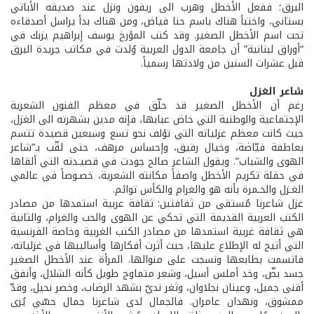
البرق؛ ففعل الأخطل وهرب الى ريفون ونزل عند صديقه الأباتي
بستاني، واختبأ هناك باسم حنا فياض، ومن هناك بدأ يراسل أصدقاءه
تحت اسم الأخطل الصغير. وقد كتب المؤرخ يوسف إبراهيم يزبك في
“أوراق لبنانية” أن جامعة الدول العربية وُلدت في مكاتب جريدة البرق
قبل عشرات السنين من ولادتها رسمياً.
شاعر الغزل
رغم أن الأخطل الصغير قد حلّق في معظم الفنون الشعرية
الإجتماعية والوطنية التي خاض عبابها، فإنه مدين بشهرته الى الغزل،
حيث كانت معظم غزلياته التي تؤلف نحو تسع وسبعين قصيدة تتسم
بعاطفة فيّاضة، وخيال رقيق، وإحساس مرهف، حتى لقّب بـ”شاعر
الهوى والشباب”. ويقول الشاعر صالح جودت في قصيـدته التي ألقاها
في حفلة تكريم الأخطل واصفاً مكانته الشعرية، خصـوصاً في عالمي
الغـزل والخـمرة بأنه هو والغرام والكأس توائم.
غزل شاعرنا مُستقى من ثقافتين: ثقافة عربية استمدها من مصادر
الكتب العربية القديمة التي تحكي عن الهوى والحب والغرام، والثانية
هي ثقافة غربية استمدها من مصادر الكتب الغربية وخاصة الفرنسية
التي أتيح له الإطلاع عليها، حيث أثرت أفكارها وأساليبها في غزلياته،
فاتسمت بطابعها ونسجت على منوالها. المرأة عند الأخطل الصغير
جسد بضّ، وخد أملس أسيل، وشعر متماوج طويل كأنه الشلال، وأنفق
أقنى جميل، وعينان نجلاوان، وثغر نديّ بشهد الرضاب، وخصر نحيل، وقدّ
ممشوق، ونهدان عامران. فالجمال لدى شاعرنا جمال حسّي يُرى