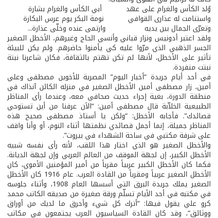
وُلد الكأس والغرام على عهد أبي الكأس والغرام بشارة
واستنامت له عذارى القوافي نومة البكر يوم عرس البكارة
وتعرّى الجمال بين يديه وارتمى عنده وخلّى عذارة...
ولقد اعتبر أدونيس ونزار قباني وأنسي الحاج وغيرهم، الأخطل الصغير
الجسر الذهبي الذي مرّوا عليه كي يأمنوا حاضرهم. ولم يكن للبيئة
تأثير على الأخطل، لأنها لم تكن تهتم بالثقافة، فكان شاعرنا نبتة
نبتت منفردة.
في أحد أيام جريدة “أخبار اليوم” المصرية للأخوين مصطفى وعلي
أمين، زار مصطفى أمين الأخطل الصغير في منزله الكائن آنذاك في
منطقة الدورة، بغية إجراء حديث صحافي معه، وعندما رأى المناظر
الطبيعية الخلاّبة قال مصطفى أمين: “الآن عرفنا من أين تستوحي
قصائدك”. فأجابه الأخطل: “ولكن يا أستاذ مصطفى صحيح هذه
المناظر جميلة، إنما أجمل قصائدي نظمتها أثناء النوم، أو وأنا واقف
على شرفة مكتبي في ساحة الشهداء في بيروت”.
والأخطل الصغير هو الذي اختار هذا اللقب، لأنه رأى نفسه شبيه
الأخطل الكبير، إن لجهة الموقف من العالم العربي وإن لجهة الديانة.
فكما كان الأخطل الكبير عربياً مقرباً من أمير المؤمنين الأموي، كان
الأخطل الصغير عربياً ومقرباً من القادة العرب. عام 1916 كان الأخطل
الصغير يملك جريدة البرق التي أسسها العام 1908، وأثناء جلوسه
في مكتبه في أحد الأيام تسلّم ورقة صغيرة من صديقه الكاتب محمد
كرو علي يقول فيها: “أترك كل شيء وأحرق ما لديك من أوراق
ووثائق”، وقد كان القادة السياسيون العرب يجتمعون في مكاتب