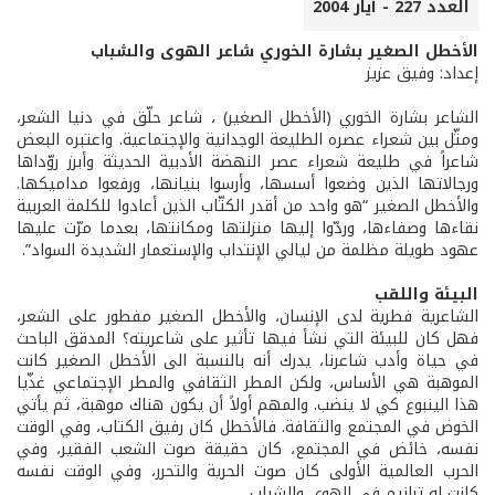
العدد 227 - أيار 2004
الأخطل الصغير بشارة الخوري شاعر الهوى والشباب
إعداد: وفيق عزيز
الشاعر بشارة الخوري (الأخطل الصغير) ، شاعر حلّق في دنيا الشعر،
ومثّل بين شعراء عصره الطليعة الوجدانية والإجتماعية. واعتبره البعض
شاعراً في طليعة شعراء عصر النهضة الأدبية الحديثة وأبرز روّداها
ورجالاتها الذين وضعوا أسسها، وأرسوا بنيانها، ورفعوا مداميكها.
والأخطل الصغير “هو واحد من أقدر الكتّاب الذين أعادوا للكلمة العربية
نقاءها وصفاءها، وردّوا إليها منزلتها ومكانتها، بعدما مرّت عليها
عهود طويلة مظلمة من ليالي الإنتداب والإستعمار الشديدة السواد”.
البيئة واللقب
الشاعرية فطرية لدى الإنسان، والأخطل الصغير مفطور على الشعر،
فهل كان للبيئة التي نشأ فيها تأثير على شاعريته؟ المدقق الباحث
في حياة وأدب شاعرنا، يدرك أنه بالنسبة الى الأخطل الصغير كانت
الموهبة هي الأساس، ولكن المطر الثقافي والمطر الإجتماعي غذّيا
هذا الينبوع كي لا ينضب. والمهم أولاً أن يكون هناك موهبة، ثم يأتي
الخوض في المجتمع والثقافة. فالأخطل كان رفيق الكتاب، وفي الوقت
نفسه، خائض في المجتمع، كان حقيقة صوت الشعب الفقير، وفي
الحرب العالمية الأولى كان صوت الحرية والتحرر، وفي الوقت نفسه
كانت له ترانيم في الهوى والشباب.