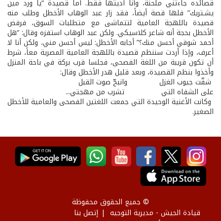
قصائده جاءتني ملحنة، وأنا أديتها فقط. أما قصيدة “يا ورد مين
يشـتريك” فلها قصة أيضاً، فقد زار عبد الوهاب الأخطل وطلب منه
قصيدة باللهجة العامية لتتماشى مع متطلبات السوق، فرفض
الأخطل بحجة أنه شاعر كلاسيكي. ولكن عبد الوهاب استفزه وقال: “هل
أحمد شوقي أحسن منك؟” أجابه الأخطل: ليس أحسن مني، ولكن أنا لا
أعرف، وإذا أردت سننظم قصيدة باللهجة العامية المصرية معاً، شرط
أن تكون قريبة من اللغة الفصحى، فجلسا قرب بركة في باحة المنزل
وأخذوا بنظم القصيدة، وبعد قليل هدر الأخطل وقال:
شقّت جيوب الغزل وانبحّ صوت القبل
على الشفاه التي تشرب من مهجتي...
وكانت الأغنية الوحيدة التي جمعت اللغتين الفصحى والعامية للأخطل
الصغير.
© جميع الحقوق محفوظة
قيادة الجيش - مديرية التوجيه
إتصل بنا