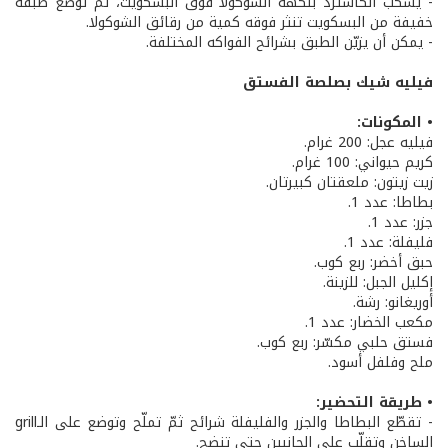
- يسكب الكاسترد بنكهة الشوكولا فوق البسكويت، ثمّ توضع طبقة
خفيفة من البسكويت تنثر فوقه كمية من رقائق الشوكولا.
- يمكن أن يزيّن الطبق بشرائح الفواكه المختلفة.
فيليه شيك
بصلصة الفستق
• المكونات:
فيليه عجل: 200 غرام.
كريم حيواني: 100 غرام.
زيت زيتون: ملعقتان كبيرتان.
بطاطا: عدد 1.
جزر: عدد 1.
فليفلة: عدد 1.
حبق أخضر: ربع كوب.
إكليل الجبل: للزينة.
أوريغانو: رشة.
مكعب الخضار: عدد 1.
فستق حلبي مكسّر: ربع كوب.
ملح وفلفل أسود.
• طريقة التحضير:
- تقطّع البطاطا والجزر والفليفلة شرائح ثمّ تملّح وتوضع على الـgrill
الساخن وتقلّب على الجانبين حتى تنضج.