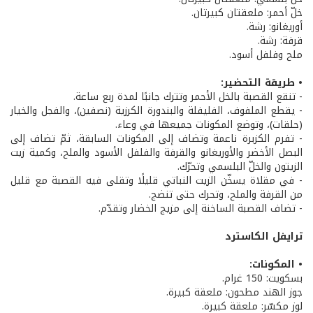
خلّ أحمر: ملعقتان كبيرتان.
أوريغانو: رشة.
قرفة: رشة.
ملح وفلفل أسود.
• طريقة التحضير:
- تنقع القصبة بالخل الأحمر وتترك جانبًا لمدة ربع ساعة.
- يقطع الملفوف، الفليفلة والبندورة الكرزية (نصفين)، والفجل والخيار
(حلقات)، وتوضع المكونات جميعها في وعاء.
- تفرم الكزبرة ناعمة وتضاف إلى المكونات السابقة، ثمّ تضاف إلى
البصل الأخضر والأوريغانو والقرفة والفلفل الأسود والملح، وكمية زيت
الزيتون والخلّ البلسمي وتحرّك.
- في مقلاة يسخّن الزيت النباتي قليلًا وتقلى فيه القصبة مع قليل
من القرفة والملح، وتحرك حتى تنضج.
- تضاف القصبة الساخنة إلى مزيج الخضار وتقدّم.
ترايفل الكاسترد
• المكونات:
بسكويت: 150 غرام.
جوز الهند مطحون: ملعقة كبيرة.
لوز مكسّر: ملعقة كبيرة.