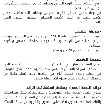
- في مقلاة، يسخّن الزيت النباتي وتضاف شرائح الفليفلة وتقلّى من
الجانبين حتى تنضج.
في وعاء جانبي، يسخّن الكريم الحيواني ويضاف إليه مكعّب الخضار
وكمية قليلة من الحبق الأخضر المقطع، الفستق الحلبي، الملح
والفلفل الأسود.
• طريقة التقديم:
- توضع الخضار المشوية على الـ grill على طرف صحن التقديم، وتوضع
شرائح الفيليه في الوسط وتسكب فوقها صلصة الفستق والكريم
الحيواني.
- يزيّن الطبق بالحبق الأخضر ويقدّم.
نـصـيـحـة الـشـيـف
ينصح الشيف ريشار في ما يخصّ اللحمة الحمراء المطبوخة التي
نستخدمها في أطباقنا أن لا تبقى هذه الأخيرة لمدة تتعدّى اليومين
في البراد، ولمدة خمسة أيام في الثلاجة لأنّها تفقد كثيرًا من
قيمتها الغذائية وتصبح مضرّة أكثر منها مفيدة.
فوائد اللحمة الحمراء ومخاطر استهلاكها الزائد
تحتوي اللحوم الحمراء على البروتينات والفيتامينات، منها فيتامينات
«د» و«ب 12» و«هـ»، بالإضافة إلى العديد من المعادن ومنها الحديد
والزنك، كما أنها تحتوي أيضًا على الدهون والكربوهيدرات. أمّا الكميّة