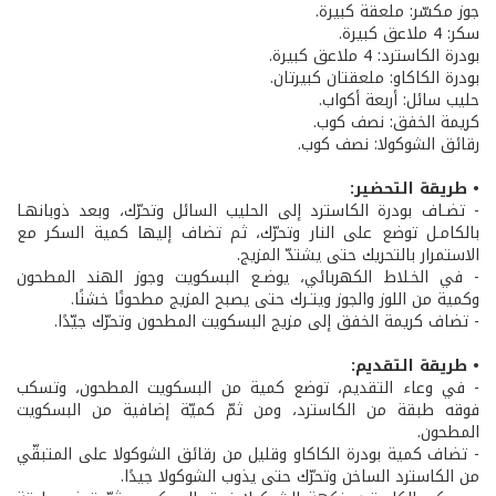
جوز مكسّر: ملعقة كبيرة.
سكر: 4 ملاعق كبيرة.
بودرة الكاسترد: 4 ملاعق كبيرة.
بودرة الكاكاو: ملعقتان كبيرتان.
حليب سائل: أربعة أكواب.
كريمة الخفق: نصف كوب.
رقائق الشوكولا: نصف كوب.
• طريقة التحضير:
- تضـاف بودرة الكاسترد إلى الحليب السائل وتحرّك، وبعد ذوبانهـا
بالكامـل توضع على النار وتحرّك، ثم تضاف إليها كمية السكر مع
الاستمرار بالتحريك حتى يشتدّ المزيج.
- في الخـلاط الكهربائي، يوضـع البسكويت وجوز الهند المطحون
وكمية من اللوز والجوز ويتـرك حتى يصبح المزيج مطحونًا خشنًا.
- تضاف كريمة الخفق إلى مزيج البسكويت المطحون وتحرّك جيّدًا.
• طريقة التقديم:
- في وعاء التقديم، توضع كمية من البسكويت المطحون، وتسكب
فوقه طبقة من الكاسترد، ومن ثمّ كميّة إضافية من البسكويت
المطحون.
- تضاف كمية بودرة الكاكاو وقليل من رقائق الشوكولا على المتبقّي
من الكاسترد الساخن وتحرّك حتى يذوب الشوكولا جيدًا.