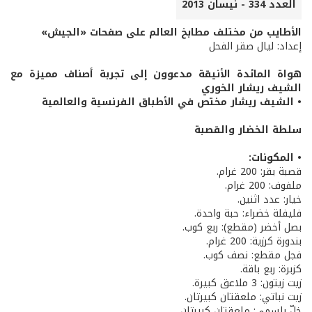
العدد 334 - نيسان 2013
الأطايب من مختلف مطابخ العالم على صفحات «الجيش»
إعداد: ليال صقر الفحل
هواة المائدة الأنيقة مدعوون إلى تجربة أصناف مميزة مع
الشيف ريشار الخوري
• الشيف ريشار مختص في الأطباق الفرنسية والعالمية
سلطة الخضار والقصبة
• المكونات:
قصبة بقر: 200 غرام.
ملفوف: 200 غرام.
خيار: عدد اثنين.
فليفلة خضراء: حبة واحدة.
بصل أخضر (مقطع): ربع كوب.
بندورة كرزية: 200 غرام.
فجل مقطع: نصف كوب.
كزبرة: ربع باقة.
زيت زيتون: 3 ملاعق كبيرة.
زيت نباتي: ملعقتان كبيرتان.
خلّ بلسمي: ملعقتان كبيرتان.