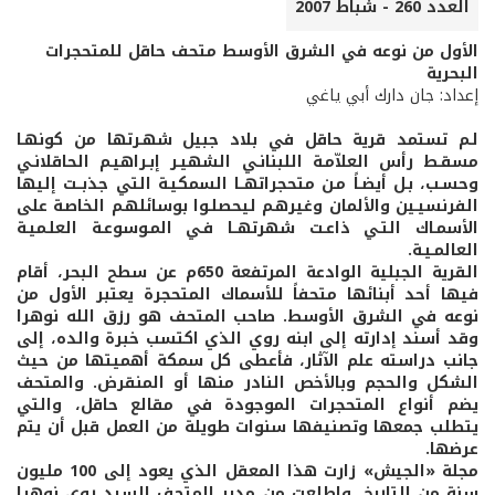
العدد 260 - شباط 2007
الأول من نوعه في الشرق الأوسط متحف حاقل للمتحجرات
البحرية
إعداد: جان دارك أبي ياغي
لـم تستمد قرية حاقل في بلاد جبيل شهـرتها من كونهـا
مسقـط رأس العلاّمـة اللبنانـي الشهيـر إبـراهيـم الحاقلانـي
وحسـب، بـل أيضـاً مـن متحجراتهــا السمكيـة التي جذبــت إليها
الفرنسيـين والألمان وغيرهـم ليحصلـوا بوسائلهـم الخاصـة على
الأسمـاك التـي ذاعـت شهرتهــا فـي المـوسوعـة العلـميـة
العالمـيـة.
القرية الجبلية الوادعة المرتفعة 650م عن سطح البحر، أقام
فيها أحد أبنائها متحفاً للأسماك المتحجرة يعتبر الأول من
نوعه في الشرق الأوسط. صاحب المتحف هو رزق الله نوهرا
وقد أسند إدارته إلى ابنه روي الذي اكتسب خبرة والده، إلى
جانب دراسته علم الآثار، فأعطى كل سمكة أهميتها من حيث
الشكل والحجم وبالأخص النادر منها أو المنقرض. والمتحف
يضم أنواع المتحجرات الموجودة في مقالع حاقل، والتي
يتطلب جمعها وتصنيفها سنوات طويلة من العمل قبل أن يتم
عرضها.
مجلة «الجيش» زارت هذا المعقل الذي يعود إلى 100 مليون
سنة من التاريخ، واطلعت من مدير المتحف السيد روي نوهرا