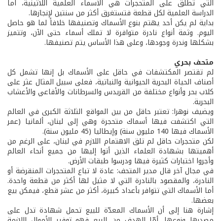
التي تُطلق على المتحجرات هي الأسماء العلمية اللاتينية، اما
الدراسة العلمية لكل قطعة فتستغرق أكثر من سنتين لإنجازها.
بداية لم يكن أحد يهتم بنوع الأسماك وتصنيفها خلافاً لما هو حاصل
اليوم. وثمة أنواع نادرة متوافرة لا تملك أسماء حتى الآن، وتتميز
بشكلها وندرة وجودها، وعلى هذا الأساس يتم تصنيفها.
متحف بحري
لم تقتصر المكتشفات في حاقل على الأسماك بل إنها تشمل كل
أصناف الحياة البحرية الحيوانية والنباتية، فعلى سبيل المثال عثر على
كلاب بحر وأنواع مختلفة من القريدس والسرطانات والأفاعي والأعشاب
البحرية.
ويضيف نوهرا: تعتبر حاقل من بين المواقع الثلاثة الكبرى في العالم
التي اكتشفت فيها أسماك متحجرة وهي إلى لبنان، ألمانيا (عمر
الأسماك فيها 140 مليون سنة) وإيطاليا (45 مليون سنة).
لكن متحجرات حاقل لم تلق الاهتمام اللازم في لبنان، على الرغم من
أهميتها بشهادة العلماء الذين أتوا إليها من جميع أنحاء العالم
وأجروا اختبارات كثيرة فيها ودرسوا طبقات الأرض.
في مجال آخر قال مدير المتحف: عادة لا تباع المتحجرات المنقرضة أو
النادرة، والمقصود بالنادرة التي لا مثيل لها أكثر من قطعة واحدة.
أما الأسماك التي تتوافر بأعداد كبيرة، أكثر من عشر قطع، فيمكن بيع
بعضها.
إشارة هنا إلى أن الأسماك المعدّة للبيع تحمل شهادة تدل على
مصدرها ونوعها. أمّا الهدف من البيع فهو توفير الأموال اللازمة