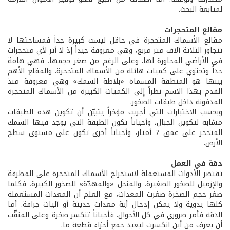
لمتابعة البحث.
مقالع المتحجرات
مقالع الأسماك المتحجرة في حاقل ليست كبيرة جداً فمساحتها لا
تتجاوز الثلاثة آلاف متر مربع، وهي معروفة جيداً إذ لا أثر لأي متحجرات
في الأراضي المجاورة لها. وعلى الرغم من صغر حجمها، فهي هامة
جداً وتحتوي على كميات هائلة من الأسماك المتحجرة. والمقلع الأهم
بينها هو المنطقة المسماة «بلاطة السمك» وهي معروفة منذ
القدم بهذا الاسم نظراً إلى الكميات الكبيرة من الأسماك المتحجرة
المدفونة داخل طبقات الصخور.
وبحسب الاختبارات التي أجريت مؤخراً يتبيّن أن تكوين هذه الطبقات
مشابه لتكوين الجبال، وأحياناً تكون الطبقة التي يوجد فيها السمك
المتحجر على عمق 7 أمتار، وأحياناً أخرى تكون على مستوى سطح
الأرض.
دقة في العمل
تقتصر الأدوات المستعملة لاستخراج الأسماك المتحجرة على المطرقة
والإزميل للصخور الصغيرة، والمنجل «والمهدّة» للصخور الكبيرة، فكلما
صغر حجم الصخرة صغرت المعدات، مع العلم أن المعدات المستعملة
كلها يدوية ولا يمكن إدخال أية معدات حديثة أو آليات جرافة. أما
الدقة فأمر ضروري في كل الأحوال. فأحياناً تنكسر صخرة وعلى المنقّب
أن يعرف من أين انكسرت ليعيد جمع أجزاء قطعة ما.