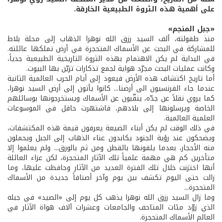
على أهمية هذه الثروة الطبيعية الخارقة.
«جبل المنجم»
منذ طفولته، ألف السيد رزق الله نوهرا الذهاب إلى محلة بلاط
للمشاركة في البحث عن الأسماك المتحجرة في أرض تملكها عائلته.
في البداية لم يكن الاهتمام بهذه الثروة التاريخية الطبيعية جدياً،
وكانت عمليات البحث مجرّد هواية لجمع تذكارات تزيّن بها البيوت.
أما تاريخ اكتشاف هذه الأرض فيعود إلى أيام الحرب العالمية الثانية
عندما جاء الفرنسيون الى أرضنا... كانوا يأتون إلى أرض السيد نوهرا،
كما يروي نقلاً عن جدّه، ينقّبون عن الأسماك ويستخرجونها بوسائلهم
الخاصة ويرسلونها إلى بلادهم، فاشتهرت حاقل في الموسوعات
العلمية العالمية.
في ذلك الوقت لم يكن أبناء الضيعة يعرفون قيمة هذه المكتشفات،
ويضحكون عند رؤية الجنود يكابدون عناء الذهاب إلى الجبل ويحملون
منه الأحجار، بعدما يلفونها بالقطن ومن ثم بالورق... ولم يعلموا إلا
متأخرين كم هي مهمة علمياً تلك الآثار المتحجرة، لكن عزاء العائلة
أنها اختزنت خلال تلك الفترة العديد من الآثار وحافظت عليها، وما
زالت حتى اليوم تكشف بين يوم وآخر أصنافاً جديدة من الأسماك
المتحجرة...
وما زال السيد رزق الله نوهرا يذهب كل يوم إلى «الصيد» في جبله
الذي زوّد مئات المتاحف والجامعات وعشرات آلاف هواة الآثار في
العالم الأسماك المتحجرة.