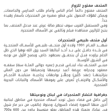
المتحف مفتوح للزوار
المتحف مفتوح دائماً أمام الناس وأمام طلاب المدارس والجامعات,
ويمكن لهؤلاء الحصول على قطع صغيرة من المتحجرات بأسعار زهيدة
جداً.
وفي المستقبل القريب سوف تجهز صالة عرض عند مدخل المتحف, بما
يتيح للزائرين مشاهدة فيلم وثائقي عن الأسماك المتحجرة.
أول متحف طبيعي للمتحجرات
شهــــد العــام 1991 ولادة أول متحـــف طبيــعي للأسمــاك المتحجــرة
في بلـــدة حاقــل على يــد أحــد أبنائها السيد رزق الله نوهرا الذي ظل
الحلم يراوده قبــل أن يتحقـــق بمجهود خاص، ويصبح الأول من نوعـه
في الشـرق الأوسـط.
مبنــى المتحــف بناء لبنــاني قديـم (عمره حوالى المئــة سنة) سقفــه
معقود وجدرانه عريضة أعيد ترميمها وتجميلها من دون المسّ
بتراثيتهــا (عقد كلّين) وجهّــز بواجهات زجاجيــة متباينــة الأحجــام
والأشكــال والارتفــاع تُعرض على رفوفها الأسماك والنباتات البحرية
المتحجرة.
جغرافية انتشار المتحجرات في لبنان ونوعيتها
إلى حاقل في قضاء جبيل, توجد أسماك متحجرة في مناطق لبنانية
أخرى منها النمورة (قضاء كسروان)، وحجولا (بالقرب من دير مار شربل
في عنايا). وتمتاز هذه المناطق بعلو متوسط يراوح بين 600 و700