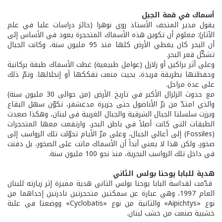
أسماك في قمة الجبل
يقول مدير المتحف الأستاذ روي نوهرا (حائز دراسات عليا في علم
الآثار): معلوم أن تكوين هذه الأسماك المتحجرة يعود في الأساس إلى
أن البحر كان يغطي الأرض كلها منذ 95 مليون سنة، وكانت الجبال
تشكّل قعر البحر.
وعلى أثر براكين أو زلازل (عوامل طبيعية) غطت الأسماك طبقة بركانية
وحفظتها بطريقة فريدة، بحيث منعت تفككها أو إنحلالها. وتمّ ذلك
على عدة مراحل.
مع حدوث الزلزال الأكبر في تاريخ الأرض (من حوالى 30 مليون سنة)
والذي امتدّ من برّ الأناضول حتى جزيرة مدغشقر، تكوّن سهل البقاع
وبرزت سلسلتا الجبال الشرقية والجبال الغربية في لبنان، وهكذا صعدت
الطبقات التي كانت أصلاً في باطن البحر، وارتفعت معها المتحجرات
(Fossiles) إلى أعالي الجبال، وعلى مرّ الأيام تحوّلت تلك الرواسب إلى
صخور، ولكن هذا لا يعني أبداً أن الأسماك ماتت على الصخور، بل دفنت
في داخل تلك الرواسب البحرية، منذ نحو 100 مليون سنة.
هدية للبابا يوحنا بولس الثاني
قدّمت لقداسة البابا يوحنا بولس الثاني هدية مميزة إثر زيارته للبنان
العام 1997، وهي عبارة عن سمكتين متحجرتين نادرتين إحداهما من
نوع «Aipichtys» والثانية من نوع «Cyclobatis» ووضعتا في علبة
خشبية صنعت من خشب لبنان.