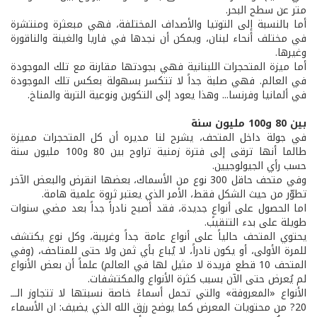
متر عن سطح البحر.
أما بالنسبة إلى التوتيا والأصداف المختلفة، فهي مبعثرة ومنتشرة
في مختلف أنحاء لبنان، ويمكن أن نجدها في فاريا والغينة والناقورة
وغيرها.
أما ميزة المتحجرات اللبنانية فهي بجودتها مقارنة مع تلك الموجودة
في العالم. فهي صلبة جداً لا تتكسر بسهولة بعكس تلك الموجودة
في ألمانيا وفرنسا... وهذا يعود إلى التكوين ونوعية التربة والمناخ.
بين 80 و100 مليون سنة
في جولة داخل المتحف، يشرح لنا مديره أن كل المتحجرات مميزة
طالما أنها ترقى إلى فترة زمنية تراوح بين 80 و100 مليون سنة
حسب رأي الجيولوجيين.
وفي متحف حاقل 300 نوع من الأسماك، بعضها انقرض والبعض الآخر
تطوّر من حيث الشكل فقط، الأمر الذي يعتبر ثروة علمية هامة.
اما الحصول على أنواعٍ جديدة، فقد أصبح نادراً جداً بعد مضي سنوات
طويلة على بدء التنقيب.
يحتوي المتحف حالياً على أنواع عامة جداً وغريبة، وكل نوع يكتشف
للمرة الأولى، أو يكون نادراً، لا يُباع بأي ثمن ولا حتى للمتاحف، (وفي
المتحف 10 قطع فريدة لا مثيل لها في العالم) علماً أن بعض الأنواع
لم يُعرض حتى الآن بسبب كثرة الأنواع والمكتشفات.
الأنواع «المعروفة» والتي تحمل أسماءً خاصة نسبتها لا تتجاوز الـــ
20? من محتويات المعرض كما يوضح رزق الله الذي يضيف: ان الأسماء