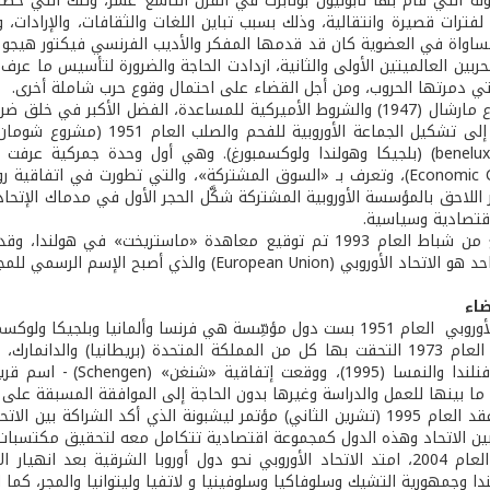
لة التي قام بها نابوليون بونابرت في القرن التاسع عشر، وتلك التي حص
ا لفترات قصيرة وانتقالية، وذلك بسبب تباين اللغات والثقافات، والإرادات،
حربين العالميتين الأولى والثانية، ازدادت الحاجة والضرورة لتأسيس ما عرف 
التي دمرتها الحروب، ومن أجل القضاء على احتمال وقوع حرب شاملة أخرى.
كان لمشروع مارشال (1947) والشروط الأميركية للمساعدة، الفضل الأكبر
في ما بعد إلى تشكيل الجماعة 
 اللاحق بالمؤسسة الأوروبية المشتركة شكَّل الحجر الأول في مدماك الإتحاد
قتصادية وسياسية.
وفي السابع من شباط العام 1993 تم توقيع معاهدة «ماستريخت»
وروبي (European Union) والذي أصبح الإسم الرسمي للمجموعة.
ضاء
ألمانيا وبلجيكا ولوكسمبورغ وهولندا وإيطاليا، شكَّلت نواة هذا الإتحاد.
فالسويد وفنلندا والن
ما بينها للعمل والدراسة وغيرها بدون الحاجة إلى الموافقة المسبقة على ا
بين الاتحاد وهذه الدول كمجموعة اقتصادية تتكامل معه لتحقيق مكتسبات 
ندا وجمهورية التشيك وسلوفاكيا وسلوفينيا و لاتفيا وليتوانيا والمجر، ك