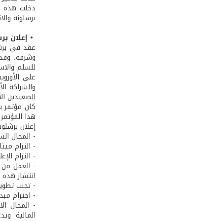
دخلت هذه الب
برشلونة والا
• إعلان برش
للسلم والاس
على الأوروب
والشراكة ال
الصعيدين ال
كان مؤتمر بر
هذا المؤتمر
إعلان برشلون
- المجال ال
- التزام ميث
- التزام الإ
- العمل من 
انتشار هذه ا
- تجنب تطوي
- احترام مب
- المجال ال
المالية وتد