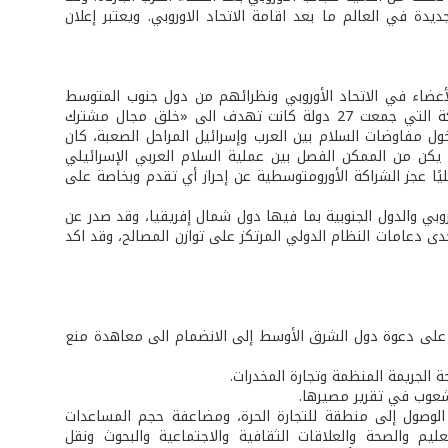
ديدة في العالم ما بعد اقامة الاتحاد الاوروبي. ويعتبر إعلان
ي 1995 مؤتمر لوزراء خارجية الدول الأعضاء في الاتحاد الأوروبي ونظرائهم من دول جنوب المتوسط
وشرقه، وقد تم خلاله الاتفاق على الشراكة الأورومتوسطية، وهذه المبادرة المشتركة التي جمعت 27 دولة كانت تهدف الى «خلق مجال مشترك
ول مفاوضات السلام بين العرب وإسرائيل المراحل الصعبة، كان
لم يكن من الممكن الفصل بين عملية السلام العربي الإسرائيلي
يًا عجز الشراكة الأورومتوسطية عن إحراز أي تقدم وبخاصة على
روبي والدول الجنوبية بما فيها دول شمال إفريقيا، وقد صدر عن
دعامات النظام الدولي المرتكز على توازن المصالح، وقد اكد
أساس على دعوة دول الشرق الأوسط إلى الانضمام الى معاهدة منع
 الجريمة المنظمة وتجارة المخدرات.
لشعوب في تقرير مصيرها.
الوصول إلى منطقة للتجارة الحرة، ومضاعفة حجم المساعدات
عليم والصحة والعلاقات الثقافية والاجتماعية والبحوث ونقل