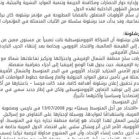
 وإدارة حوار الحضارات ومكافحة الجريمة وتنمية الموارد البشرية والبيئي
جمل الشؤون الداخلية لهذه الدول.
ن سلّم الأولويات المتعلق بالقضايا المطروحة في مؤتمر برشلونة كان يركز
تماعية، وقد بدأت منذ برشلونة سلسلة من الآليات المتمثلة في المؤتمرات ال
رشلونة:
لان برشلونة أن الشراكة الاورومتوسطية باتت تعبيراً عن مستوى معين من
ى الهيمنة العالمية، والاتحاد الاوروبي، وبخاصة بعد إنتهاء الحرب البارد
مال الأفريقي.
لات سلخ منطقة الشمال الإفريقي واجتزائها وتركيز تفاعلاتها شمالا مع
ة الإفريقية، حيث يحول هذا الوضع إفريقيا إلى أجزاء جغرافية منفصلة.
دور الأمني المتزايد للإتحاد الأوروبي في البحر المتوسط والشمال الأفري
ثلة في تأمين تدفق الموارد البترولية والغاز وسلامة خطوط المواصلات البحر
دم تحقيق إعلان برشلونة أهدافه كافة، فقد كانت فرنسا – باعتبارها من أكث
عين إلى توطيد التعاون الأورومتوسطي ولكن في إطار جديد سمي في ما ب
قتصادياً وسياسياً وأكثرهما تأثيراً).
 أجل المتوسط:
عربية، واستهدافًا لمواردها، ووسيلة لإجبارها على التفاوض مع إسرائيل.
رئيس المعلن لهذا الإتحاد هو إقامة منطقة تجارة حرة في المتوسط، أو
الأوروبية، الأمر الذي أثر وبشكل سلبي على اقتصاد الدول العربية بخاصة في
ت أخرى حكمت إنشاء الإتحاد، وأن في المشروع محاولة لترضية تركيا (بسبب 