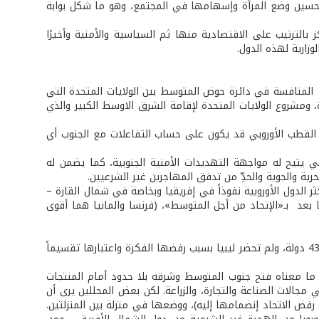
ة، وتحسين وضع المرأة وإسهامها في المجتمع، وهو ما شكل بوابة
 بالترتيب على الاقتصادية منها ثم السياسية والأمنية وأخيرًا
وزارية لهذه الدول.
 المنافسة في دائرة حوض المتوسط بين الولايات المتحدة التي
ة، ومشروع الولايات المتحدة لإقامة الشرق الاوسط الكبير والذي
 القطب الأوروبي قد يكون على حساب التفاعلات مع الجنوب أي
قي يتيح له مواجهة التهديدات الأمنية الجنوبية، كما يضمن له
ية والجوية والحدِّ من تدفق المهاجرين غير الشرعيين.
ر الدول الأوروبية نفوذاً في إفريقيا وبخاصة في شمال القارة –
عد بـ«الإتحاد من أجل المتوسط»، (فرنسا والمانيا هما أقوى
أعلنت ولادة «الاتحاد من أجل المتوسط رسميًا» يوم 13/07/2008 في باريس، وبعضوية 43 دولة، ولم تحضر ليبيا بسبب رفضها الفكرة واعتبارها تقسيماً
 ما معناه فتح جنوب المتوسط وشرقه بلا حدود أمام المنتجات
 مجالات الصناعة والتجارة، والزراعة. لكن بعض المحللين يرى أن
رفض الاتحاد إنضمامها إليه)، ووضعها في منزلة بين المنزلتين.