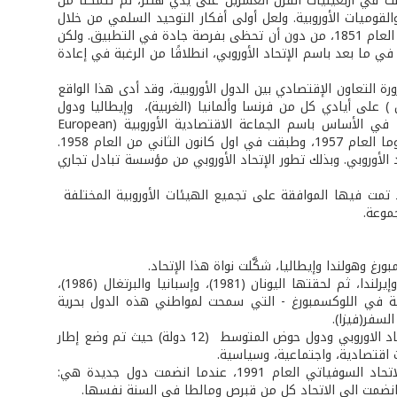
لت في أربعينيات القرن العشرين على يدي هتلر، لم تتمكنا من
 والقوميات الأوروبية. ولعل أولى أفكار التوحيد السلمي من خلال
التعاون والمساواة في العضوية كان قد قدمها المفكر والأديب الفرنسي فيكتور هيجو العام 1851، من دون أن تحظى بفرصة جادة في التطبيق. ولكن
في ما بعد باسم الإتحاد الأوروبي، انطلاقًا من الرغبة في إعادة
 في خلق ضرورة التعاون الإقتصادي بين الدول الأوروبية، وقد أدى هذا الواقع
الأوروبية للفحم والصلب العام 1951 (مشروع شومان ) على أيادي كل من فرنسا وألمانيا (الغربية)، وإيطاليا ودول
بينيلوكس (benelux) (بلجيكا وهولندا ولوكسمبورغ). وهي أول وحدة جمركية عرفت في الأساس باسم الجماعة الاقتصادية الأوروبية (European
Economic Community)، وتعرف بـ «السوق المشتركة»، والتي تطورت في اتفاقية روما العام 1957، وطبقت في اول كانون الثاني من العام 1958.
 الأوروبي. وبذلك تطور الإتحاد الأوروبي من مؤسسة تبادل تجاري
 في هولندا، وقد تمت فيها الموافقة على تجميع الهيئات الأوروبية المختلفة
وفي مطلع العام 1973 التحقت بها كل من المملكة المتحدة (بريطانيا) والدانمارك، وإيرلندا، ثم لحقتها اليونان (1981)، وإسبانيا والبرتغال (1986)،
مسا (1995)، ووقعت إتفاقية «شنغن» (Schengen) - اسم قرية في اللوكسمبورغ - التي سمحت لمواطني هذه الدول بحرية
لسفر(فيزا).
كذلك فقد عقد العام 1995 (تشرين الثاني) مؤتمر ليشبونة الذي أكد الشراكة بين الاتحاد الاوروبي ودول حوض المتوسط (12 دولة) حيث تم وضع إطار
اقتصادية، واجتماعية، وسياسية.
وابتداءً من العام 2004، امتد الاتحاد الأوروبي نحو دول أوروبا الشرقية بعد انهيار الاتحاد السوفياتي العام 1991، عندما انضمت دول جديدة هي:
ما انضمت الى الاتحاد كل من قبرص ومالطا في السنة نفسها.