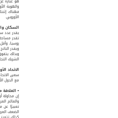
هو عبارة عن
والهوية الأ
الأوروبي.
السكان وا
يقدر عدد سكان دول الإتحاد بحوالى 500
روسيا، وأقل من 1\2 من مساحة كل من الولايات 
ويقدر الناتج المحلي
الشريك التجا
الاتحاد الأ
سعى الاتحاد
مع الدول الأ
• العلاقة 
إن محاولة أ
تعبيرًا عن 
الضعف العرب
كذلك تتميز د