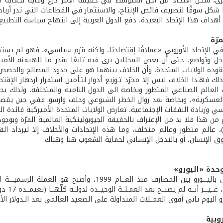
، شكل الاتحاد من أجل المتوسط في حقيقة الأمر درع وقاية لحماية أو
 شكل سوقًا لتصريف فائض الإنتاج، والاستثمار في القطاعات التي تدر أرباحا
أهداف هذا الإتحاد البعيدة، دفع الدول العربية إلى انتهاج سياسة التطبي
رّة
ي الإتحاد الأوروبي «عملاقًا إقتصاديًا، ولكنه قزم سياسي»، فهو لم ي
بخجل وتواضع، حتى أن بعض المحللين يرى فيه تابعًا بقدر ما للهيمنة ا
 تقوده الولايات المتحدة، وأن الخلاف بينهما هو على حدود المصالح والح
لك فهـذا الخلاف ليس إلا مجرّد تـوزيع أدوار لتـأمين استمرار ازدهار الإقت
العالم الصناعي المتطور وبخاصة الى الدول النامية والمتخلفة. ولذلك يجد ال
العسكرية»، وبخاصة بعد زوال الخطر الشيوعي وحلف وارسو. ففي حين يقض
ي وزيادة النفقات الإجتماعية، تعارض الولايات المتحدة الأميركية قائدة ال
ن هذا فلا بد من الإعتراف بالحقيقة الجيوبوليتكية العالمية المرّة وبوجو
، عالم متطور وعالم متخلف، وما هذه الإتحادات والأحلاف إلا ليزداد القو
ق الإنسان، أو بالتدخل الإنساني لحماية الشعوب هنا وهناك.
وحدة «اليورو»
بدأ التعامـــل باليـــورو بين المصارف منذ العــام 9
ورو اليوم ثاني أقوى العمــلات المتداولة على الصعيد العالمي بعد الـدولار ال
وبية