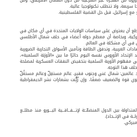
روبا من الهجرة غير الشرعية من دول الشمال الأفريقي، ومن
 سريعة، ولا تتطلب تكنولوجيا عالية.
ع مع إسرائيل، قبل حل القضية الفلسطينية.
ستطع أن يعترض على سياسات الولايات المتحدة في أي مكان في
لأميركية، وبخاصة أن معظم دوله أعضاء في حلف شمال الأطلسي
صص في أي مشكلة في العالم.
صادات الغربية، وتدفق الطاقة وتأمين الأسواق التجارية الضرورية
إتحاد الأوروبي نفسه اليوم حائرًا ما بين «الأورَبَة السلمية»،
ي مفهوم الأوربة السلمية بتخفيض النفقات العسكرية لمصلحة
حلف هذا التوجه.
د عالمين: شمال غني وجنوب فقير، عالم مستغِلّ وعالم مستغَََلّ
ي قوة والضعيف ضعفًا، وإن زُيَِّّنت بشعارات نشر الديمقراطية
199، وأصبح هو العملة الرسميـــة المتداولة بين الدول المنضمّــَة لإتـــفــاقــية اليـــورو منذ مطلــع
أميركي.