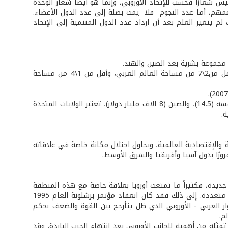
 شعارًا فحسب للإتحاد الأوروبي، وإنما هو أيضًا شعار الوحدة
ناغمهم، أما عدد النجوم فلا يمت بصلة إلى عدد الدول الأعضاء.
الكمال والوحدة. لذلك لم يتغير العلم بعد أن ازداد عدد الدول المنتمية إلى الإتحاد
تقدر مساحة دول الإتحاد بما يزيد قليلا عن أربعة ملايين كلم2 وهذه المساحة هي أقل من2\7 من مساحة العالم العربي، وأقل من 1\4 من مساحة
وبذلك يتفوق (نظرياً) على الناتج المحلي الإجمالي للولايات المتحدة الاميركية للعام نفسه (14،5)، والصين (8 الاف مليار دولار)، تعتبر الولايات المتحدة
ة.
والإقتصادية العالمية، ويحاول احتلال مكانة خاصة في علاقاته
رورًا بدول آسيا وأفريقيا والشرق الأوسط.
يدة، فكثيراً ما تمتعت أوروبا بعلاقة خاصة مع هذه المنطقة
والعالم العربي بالتحديد، وعملت على تدعيمها في المجالات المختلفة وفي مناسبات متعددة. إلى ذلك فقد كان انعقاد مؤتمر برشلونة العام 1995
ار العربي - الأوروبي الذي ظل يتأرجح بين القوة والضعف بحكم
عالم.
ثله من أهمية للجانب الأوروبي بعد انتهاء الحرب الباردة. وقد