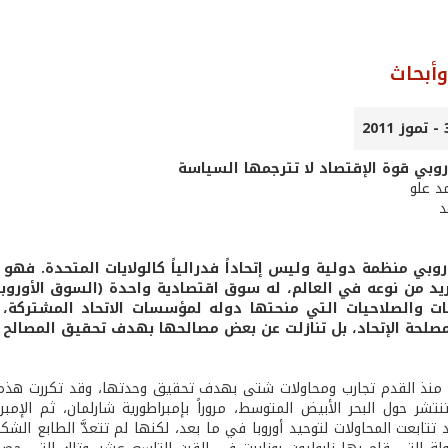
أبحاث
وروبي قوة الإقتصاد لا تترجمها السياسة
مد علو
د
وروبي منظمة دولية وليس إتحاداً فدرالياً كالولايات المتحدة. فهو
 من نوعه في العالم، له سوق اقتصادية واحدة (السوق الأوروبية
ت والصلاحيات التي منحتها دوله لمؤسسات الاتحاد المشتركة
صلحة الإتحاد، بل تنازلت عن بعض مصالحها بهدف تحقيق المصالح ال
 منذ القدم تجارب ومحاولات شتى بهدف تحقيق وحدتها، وقد تكررت هذه المحا
نتشر حول البحر الأبيض المتوسط، مروراً بإمبراطورية شارلمان، ثم الإم
تابعت المحاولات لتوحيد أوروبا في ما بعد، لكنها لم تتعدَّ الطابع الشك