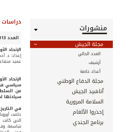
دراسات و
منشورات
العدد 313 - تموز 2011
مجلة الجيش
الإتحاد الأ
العدد الحالي
إعداد: د. أح
عميد متقاع
أرشيف
أعداد خاصة
الإتحاد الأ
مجلة الدفاع الوطني
سياسي فريد
أناشيد الجيش
من السلطا
سيادتها لم
السلامة المرورية
في التاريخ
إحذروا الألغام
خاضت أوروبا
التي كانت ت
برنامج الجندي
شاسعة. وقد ت