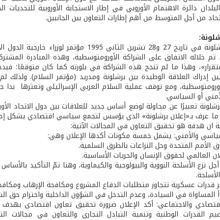
لدان دائرة الاهتمام الأوروبي في إطار الاستجابة الأوروبية للتحديات الج
تحاد من أجل المتوسط من أهم إطارات التعاون بين الجانبين.
لونة:
عقد في برشلونة في تاريخ 27 و28 تشرين الثان
تقرار»، وهذا ما لم تنجح هذه الشراكة في بلورته كما كان متوقعًا؛ فبدخ
يين إدراك العلاقة الوطيدة بين برشلونة ومدريد (مؤتمر السلام). ولذلك 
أورومتوسطية، ومع توقف عملية السلام العربي الإسرائيلي وتعثرها بدا جل
أمني أو السياسي.
شلونة تعبيرًا عن محاولة لوضع أساس جديد للعلاقات بين دول الاتحاد الأو
 ما عرف بـ«إعلان برشلونة» الذي يؤسس لتجمع سياسي اقتصادي يشكل إحدى 
ة ان هدفه هو تحقيق التعاون في المجالات الآتية:
سياسي والأمني: يشمل خمسة مكونات أكدها الإعلان وهي:
اق الأمم المتحدة وحل النزاعات بالطرق السلمية.
علان العالمي لحقوق الإنسان والحريات الأساسية.
أجل نزع الأسلحة النووية والبيولوجية والكيماوية، وهنا تمّ التأكيد بال
لأسلحة.
ر قدرات عسكرية تتجاوز متطلبات الدفاع المشروع ومكافحة الإرهاب ومكافحة
دأ المساواة في السيادة، وعدم التدخل في الشؤون الداخلية واحترام حق ا
اقتصادي والاجتماعي: أكد الإعلان ضرورة تحقيق تعاون اقتصادي بهدف 
عيم القدرات الوطنية وتنمية التبادل التجاري والتعاون في مجالات الت