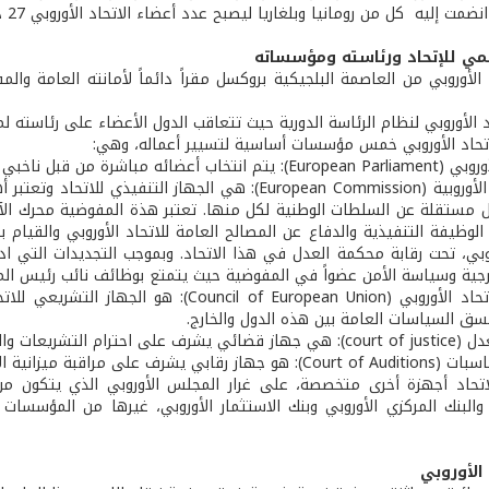
مي للإتحاد ورئاسته ومؤسساته
 الأوروبي من العاصمة البلجيكية بروكسل مقراً دائماً لأمانته العامة والم
 الأوروبي لنظام الرئاسة الدورية حيث تتعاقب الدول الأعضاء على رئاسته 
اتحاد الأوروبي خمس مؤسسات أساسية لتسيير أعماله، وهي:
خبي الدول الأعضاء ولمدة 5 سنوات، وله دور تشريعي.
 مستقلة عن السلطات الوطنية لكل منها. تعتبر هذة المفوضية محرك الآل
الوظيفة التنفيذية والدفاع عن المصالح العامة للاتحاد الأوروبي والقيام
وروبي، تحت رقابة محكمة العدل في هذا الاتحاد. وبموجب التجديدات التي ا
رجية وسياسة الأمن عضواً في المفوضية حيث يتمتع بوظائف نائب رئيس ال
- مجلس الاتحاد الأوروبي (f European Union
نسق السياسات العامة بين هذه الدول والخارج.
ات والقوانين الخاصة بالاتحاد.
 مراقبة ميزانية الاتحاد ونشاطاته المالية.
اتحاد أجهزة أخرى متخصصة، على غرار المجلس الأوروبي الذي يتكون من 
 والبنك المركزي الأوروبي وبنك الاستثمار الأوروبي، غيرها من المؤسسا
 الأوروبي