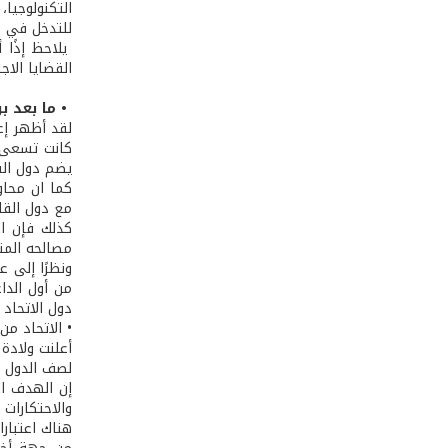
التكنولوجيا،
للتدخل في م
يلاحظ إذًا أ
القضايا الاج
• ما بعد ب
لقد أظهر إع
كانت تسعى إل
يضم دول الش
كما ان محاو
مع دول القار
كذلك فإن ال
مصالحه المتم
ونظرًا إلى ع
من أول الدا
دول الاتحاد إ
• الاتحاد من
لصف الدول ال
إن الهدف ال
والاحتكارات 
هناك اعتبارا