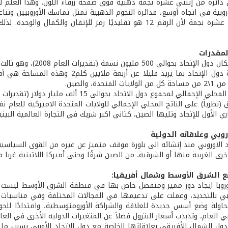
 دائرة من إثنتي عشرة نجمة ذهبية فوق صفحة زرقاء اللون. وهذا العلم ليس
وروبية في اتجاه أوسع، فدائرة النجوم الذهبية تمثل تماسك الأوروبيين وت
فهناك إثنتا عشرة نجمة لأن الرقم 12 هو تقليديًا رمز للإتقان و
لمقدرات
 مليون نسمة (تقديرات العام 2008)، وهو ثالث مجموعة بشرية بعد الصين والهند.
المتحدة، والصين.
 الإجمالي لمجموع دول الاتحاد بحوالى 15 ألف مليار دولار (تقديرات 2007).
ري الأول للإتحاد وتليها الصين، كثاني اكبر شريك في التجارة العالمية البيني
وروبي وعلاقاته الدولية
 الاوروبي منذ إنشائه الى بلورة موقف متميز عن غيره من القوى السياسية 
خرى الغربية منها أو الشرقية، من الصين شرقًا وحتى أميركا اللاتينية غربا م
مع الشرق الأوسط وشمال أفريقيا:
وروبا ايجاد دور مميز ومنفصل خاص بها في منطقة الشرق الأوسط ليست جد
محاولة وضع أسس جديدة للعلاقة والشراكة الأورومتوسطية، وامتدادًا للحو
ي العام، وتذبذب أسعار البترول فضلاً عن المتغيرات الدولية الأخرى في ال
ول الشمال الأفريقي بعلاقاتها الخاصة مع دول الإتحاد الأوربي بسبب ما تم