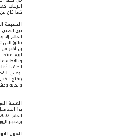
من جهة أخرى
الإرهاب، كما
كما كان من 
الحقيقة الم
يرى البعض ف
العالم إلا 
(ناتو) الذي
بل أكثر من ذ
لبيع منتجات 
و«الأطلسَة 
الحلف الأطلس
وعلى الرغم م
(بفتح الغين)
والحرية وحقو
العملة الم
العام 2002، غــيـــر أنــه لم يصبــح بعد العمـلــة الوحيــدة لدولــه كلّهــا (تعتمــده 17 دولــة في الإتــحاد).
ويعتبــر الي
الدول الأور