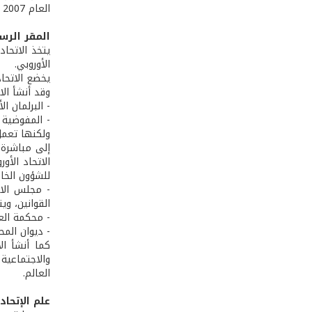
العام 2007 انضمت إليه كل من رومانيا وبلغاريا ليصبح عدد أعضاء الاتحاد الأوروبي 27 دولة، وهو عددها الحالي.
المقر الرس
يتخذ الاتحاد
الأوروبي.
يخضع الاتحاد
وقد أنشأ ال
- البرلمان الأوروبي (European Parliament): يتم انتخاب أعضائه مباشرة من قبل نا
ولكنها تعمل
إلى مباشرة 
الاتحاد الأ
للشؤون الخا
القوانين، وي
- محكمة العدل (court of justice): هي جهاز قضائي يشرف على احترام التشريع
- ديوان المحاسبات (Court of Auditions): هو جهاز رقابي يشرف على
كما أنشأ ال
والاجتماعية
العالم.
علم الإتحاد