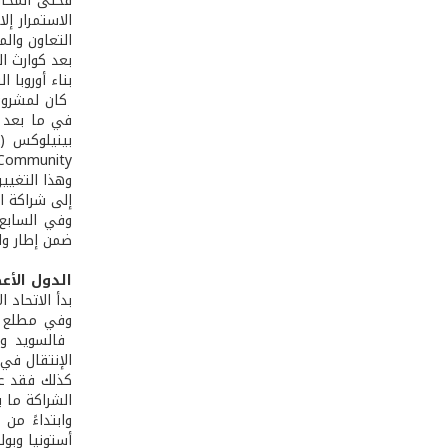
فحتى المحاو
الاستمرار إل
بعد كوارث ال
بناء أوروبا 
وهذا التغيير
إلى شراكة ا
ضمن إطار واحد هو الاتحاد الأ
الدول الأع
بدأ الاتحاد الأوروبي العام 1951 بست دول مؤسِّسة هي فرنسا و
الإنتقال في 
الشراكة ما 
أستونيا وبول