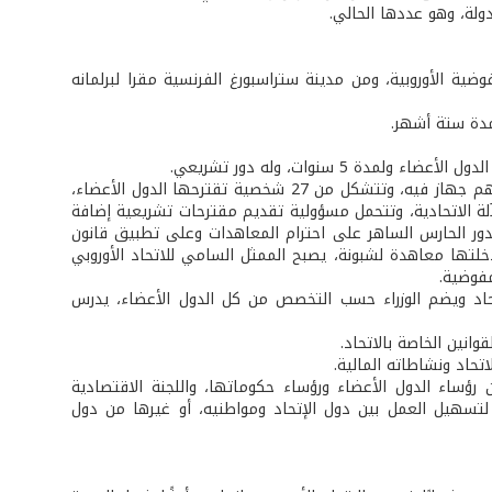
فوضية الأوروبية، ومن مدينة ستراسبورغ الفرنسية مقرا لبرلمانه
لمدة ستة أشهر.
- المفوضية الأوروبية (European Commission): هي الجهاز التنفيذي للاتحاد وتعتبر أهم جهاز فيه، وتتشكل من 27 شخصية تقترحها الدول الأعضاء،
ة الاتحادية، وتتحمل مسؤولية تقديم مقترحات تشريعية إضافة
 بدور الحارس الساهر على احترام المعاهدات وعلى تطبيق قانون
دخلتها معاهدة لشبونة، يصبح الممثل السامي للاتحاد الأوروبي
مفوضية.
Council o): هو الجهاز التشريعي للاتحاد ويضم الوزراء حسب التخصص من كل الدول الأعضاء، يدرس
رؤساء الدول الأعضاء ورؤساء حكوماتها، واللجنة الاقتصادية
ت لتسهيل العمل بين دول الإتحاد ومواطنيه، أو غيرها من دول