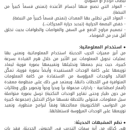
نبضات الرادار أو السونار).
- المواد التي تصنع منها أجسام الأعتدة (تمتص قسماً كبيراً من
النبضة).
- المواد التي تطلى بها المعدات (تمتص قسماً كبيراً من النبضة).
- خفض البصمة الحرارية (تبديد حرارة المحركات...).
- تصميم مراوح الدفع في السفن والغواصات والطوافات بحيث تخلق
أقل قدر من الضوضاء.
● استخدام المعلوماتية:
من أبرز مميزات الحرب الحديثة استخدام المعلوماتية ونعني بها
عمليات تحويل المعلومات عبر الأثير من خلال هرم القيادة بسرعة
كبيرة، حيث يتم جمعها وتحليلها وتقييمها بصورة فورية ليعاد
توزيعها على كافة الوحدات المستفيدة وأيضاً بصورة فورية، تمكّن
القائد والوحدات المرؤوسة من الاستفادة من كافة المعلومات
المتوافرة في اللحظات ذاتها، ويعتمد في ذلك على منظومة معقدة
(أقمار اصطناعية - رادارات محمولة براً وبحراً وجواً وتصوير جوّي وطائرات
من دون طيار وحتى تقارير الوحدات التكتية) ترسل بصورة متواصلة
سيل معلومات، فتتولى باللحظة نفسها مراكز التحليل (مجموعة كبيرة
من الحواسب الالكترونية) معالجتها وفقاً لبرامج متطورة، وتعيد
توزيعها على الوحدات المرؤوسة لاستغلالها.
● نظم المشبهات الحديثة:
هي كذلك من أبرز سمات التدريب في الجيوش الحديثة. فقد بات