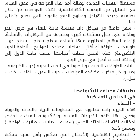
مستغلة التقنيات الجديدة لإطالة أمد بقاء الغواصة في عمق المياه،
مع التقليل من البصمـة الكهراطيسية لهذه الغواصات من خلال
تصاميم جديدة للهياكل ومراوح الدفع والمواد التي تصنع وتطلى
بها.
- سفن حاملة من هياكل ذات هندسة قابلة للبقاء في عرض البحر
وقادرة على حمل تشكيلات كبيرة ومتنوعة من التجهيزات والأسلحة،
لإتمام المهام المطلوبة منها (أسلحة سطح سطح - سطح جو -
طوربيدات - طوافة أو أكثر - دفاعات مضادة للصواريخ - أنظمة للحرب
الالكترونية). هذه السفن تختلف أحجامها بحسب حاجة الدول إلى
إبقائها لفترات أطول في عرض البحر.
- ايلاء الطوافات البحرية دوراً حيوياً في الحرب البحرية (حرب الكترونية -
رصد وانذار مبكر - مكافحة الغواصات - حرب السفن - انقاذ - اخلاء -
نقل...).
تطبيقات مختلفة للتكنولوجيا
في الميادين العسكرية
● الخفاء:
هذه الميزة باتت مطلوبة في المنظومات البرية والبحرية والجوية،
ونعني بها كافة الاجراءات المادية والالكترونية المتخذة لخفض
امكانية اكتشاف العتاد الحربي (سفينة - دبابات - طائرة - غواصة...)
ويشمل ذلك:
- التصاميم الهندسية (الأشكال التي تعكس بأقل نسبة ممكنة