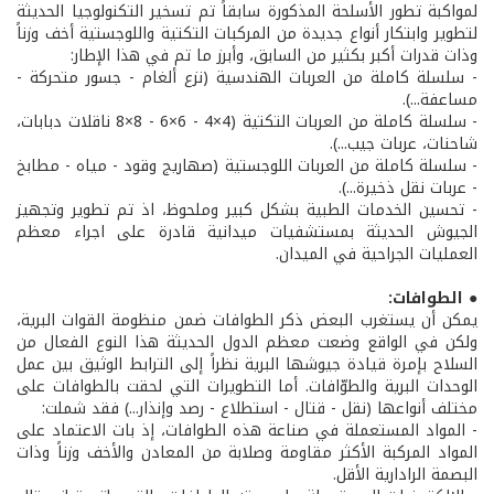
لمواكبة تطور الأسلحة المذكورة سابقاً تم تسخير التكنولوجيا الحديثة
لتطوير وابتكار أنواع جديدة من المركبات التكتية واللوجستية أخف وزناً
وذات قدرات أكبر بكثير من السابق، وأبرز ما تم في هذا الإطار:
- سلسلة كاملة من العربات الهندسية (نزع ألغام - جسور متحركة -
مساعفة...).
- سلسلة كاملة من العربات التكتية (4×4 - 6×6 - 8×8 ناقلات دبابات،
شاحنات، عربات جيب...).
- سلسلة كاملة من العربات اللوجستية (صهاريج وقود - مياه - مطابخ
- عربات نقل ذخيرة...).
- تحسين الخدمات الطبية بشكل كبير وملحوظ، اذ تم تطوير وتجهيز
الجيوش الحديثة بمستشفيات ميدانية قادرة على اجراء معظم
العمليات الجراحية في الميدان.
● الطوافات:
يمكن أن يستغرب البعض ذكر الطوافات ضمن منظومة القوات البرية،
ولكن في الواقع وضعت معظم الدول الحديثة هذا النوع الفعال من
السلاح بإمرة قيادة جيوشها البرية نظراً إلى الترابط الوثيق بين عمل
الوحدات البرية والطوّافات. أما التطويرات التي لحقت بالطوافات على
مختلف أنواعها (نقل - قتال - استطلاع - رصد وإنذار...) فقد شملت:
- المواد المستعملة في صناعة هذه الطوافات، إذ بات الاعتماد على
المواد المركبة الأكثر مقاومة وصلابة من المعادن والأخف وزناً وذات
البصمة الرادارية الأقل.