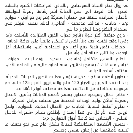
مع زوال خطر الاتحاد السوفياتي وبالتالي المواجهات الكبيرة بالسلاح
المدرع، بات التوجه الى جعل الدبابة أكثر رشاقة وليونة لمواجهة
الأخطار المتزايدة عليها في ميدان المعركة (صواريخ جو ارض - صواريخ
م/د - دبابات - قذائف مدفعية - ألغام...). لذلك، ينصب التركيز على
استخدام التكنولوجيا لتطوير ما يلي:
- دروع مركبـة أكثر قـوة تقاوم قدرات الخرق المتزايدة للأسلحة م/د،
وفي الوقت نفسه أخف وزناً، لكـي لا تشكـل عائقـاً على حركـة الدبابة.
- محركات تؤمن قدرة دفع أكبر، مع اعتمادية أعلى واستهلاك أقل
للوقود، وبالتالي صيانة أقل وأسهل.
- نظام بالستي متكامل (حاسوب - تسديد - رؤية ليلية - موازنة -
قياس مسافات...) يسمح بتحقيق نسبة اصابة عالية من الطلقة الأولى
لمختلف أسلحة الدبابة.
- تطوير أنظمة سلاح - ذخيرة، تؤمن فعالية قصوى للدبابات الحديثة،
وقد اعتمـد الغربيـون العيار 120 ملم والشرقيون العيار 125 ملـم، مع
مجموعة متكاملـة من القذائـف لمعالجة مختلـف أنواع الأهداف.
- نظام اتصال وسيطرة متطور، يسمح لأطقم الدبابات بتأمين الاتصال
ومعرفة أماكن تواجد الوحدات الصديقة في مختلف مراحل المعركة.
- تطوير أنظمة لحماية الدبابات من الأجيال الجديدة للصواريخ، ولعـلّ
الروس هـم الأوائـل في هذا الميدان بإطـلاق نظـام «شتورا» للدفـاع
السلبي - الإيجـابي ضد كافـة أنـواع الصواريـخ م/د.
- تحسين الأنظمـة الميكانيكية للدبابة بشكل عام على نحو يخفف ما
تسببه لأطقمها من إرهاق نفسي وجسدي.