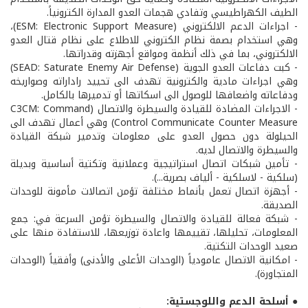
الطيف الكهراطيسي وتفادي هجمات العدو المدارة الكترونياً.
- اجراءات الدعم الالكتروني (ESM: Electronic Support Measure)،
وهي استخدام بصمة نظام الكتروني للاطلاع على نظام قتال العدو
الالكتروني، بما في ذلك أنظمة ومواقع أجهزته وقدراتها.
- كبت دفاعات العدو الجوية (SEAD: Saturate Enemy Air Defense)
وهي اجراءات مادية والكترونية تهدف الى تحييد راداراته وصواريخه
ودفاعاته واضعافها للوصول الى اسكاتها أو تدميرها بالكامل.
- الاجراءات المضادة للقيادة والسيطرة والاتصال (C3CM: Command
Control Communicate Counter Measure) وهي أعمال تهدف الى
الحيلولة دون حصول العدو على معلومات وتدمير شبكة القيادة
والسيطرة والاتصال لديه.
- تأمين شبكات اتصال استراتيجية وعملانية وتكتية أساسية وبديلة
(سلكية - لاسلكية - ألياف بصرية...).
- أجهزة اتصال تعمل بأنماط مختلفة تؤمن اتصالات مأمونة للوحدات
الصديقة.
- شبكة فعالة للقيادة والاتصال والسيطرة تؤمن السرعة في: جمع
المعلومات، تحليلها، تقييمها واعادة توزيعها، للاستفادة منها على
صعيد الوحدات التكتية.
- امكانية الاتصال عامودياً (الوحدات الأعلى والأدنى) وأفقياً (الوحدات
المتجاورة).
● أسلحة الدعم واللوجستية: