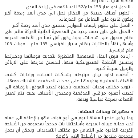
مواكبة الآليات المدرعة.
- التحول نحو عيار 155 ملم/52 للمساهمة في زيادة المدى.
- تطوير أصناف جديدة من الذخائر تصل الى مدى أبعد وبدقة أكبر
وتكون قادرة على التعامل مع المدرعات.
- العمل على تطوير راجمات الصواريخ لتحقيق مدى أبعد ودقة أكبر.
- العمل على خلق صنف جديد من المدفعية الذاتية الحركة قائم على
نظام منقول على شاحنات، بحيث يكون أقل ثمناً من الأنظمة المدرعة
وأسهل نقلاً بالطائرات (نظام سيزار الفرنسي 155 ملم - موبات 105
ملم فرنسي).
- زيادة فرص البقاء للمدفعية المتطورة بتحديث فوهاتها وذخيرتها
وتحسين الأنظمة الهيدروليكية فيها، لتحسين قدرتها على الارباض
والرحيل بسرعة كبيرة.
- أنظمـة ادارة نيران مرتبطـة بشبـكـات القيـادة ورادارات كشـف
الأهداف المعاديـة وتوزيعهـا على وحـدات المدفعية للاشتباك معها.
- تزويد مختلف وحدات المدفعية بأجهزة تحديد الموقع، بالإضافة الى
تحديث أجهزة مراقبي المدفعية ومحددي الأهداف بحيث يتم تعيين
الأهداف بسرعة قياسية وبدقة.
● تجهيزات وحدات المشاة:
ربما يكون عنصر المشاة اليوم في أوج قوته، فهو بالإضافة الى عمله
تحت حماية عرباته المدرعة وأسلحتها بات مدججاً بمجموعة من الأسلحة
الفردية القادرة على التعامل مع مختلف التهديدات، ويمكن أن يحمل
مجموعة متنوعة من الأسلحة الآتي ذكرها: