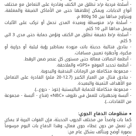
- أسلحة فردية م/د تطلق من الكتف وقادرة على التعامل مع مختلف
أنواع الدبابات، ويمكن إطلاقها حتى من الأماكن الضيقة والمغلقة،
ويتراوح مداها بين 50 و800 م.
- أسلحة م/د متوسطة وبعيدة المدى تحمل أو تركب على الآليات
ويصل مداها الى 10 كلم.
- أسلحة م/ط خفيفة تطلق من الكتف وتؤمن حماية حتى مدى 3 الى
5 كلم.
- بنادق قتالية حديثة باتت مزودة بمناظير رؤية ليلية أو حرارية أو
مكبرة، وأجهزة تعيين مسافات.
- أنظمة اتصالات فعالة حتى مستوى كل عنصر ضمن الرهط.
- أنظمة تحديد الموقع «GPS» والملاحقة.
- مجموعة متكاملة من الرمانات البندقية واليدوية.
- بنادق قتال من العيار الكبير (12.7-20 ملم) القادرة على التعامل
مع الأهداف الثمينة والبعيدة.
- مجموعة متكاملة للحماية الباليستية (خوذ - دروع...).
- ألبسة وتجهيزات للعمل في ظروف «NBC» (قناع - ألبسة - مجموعة
من اللقاحات...).
● منظومات الدفاع الجوي:
كما بات واضحاً من مختلف الحروب الحديثة، فإن القوات البرية لا يمكن
أن تعمل من دون غطاء جوي فعال، وهذا الدفاع بات اليوم مرسوماً
بصورة أوضح ويتألف بشكل عام من: