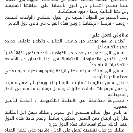
بينما يقتصر اهتمام دول أخرى بالحفاظ على مياهها الاقليمية
وثرواتها المائية (نفط - ثروة سمكية...).
ويجب التمييز بين القوات البحرية في الدول العظمى (الولايات المتحدة
- روسيا - فرنسا - بريطانيا...) وبين هذه القوات في باقي دول العالم.
فالأولى تعمل على:
- تطوير ما هو موجود من حاملات الطائرات وتطوير حاملات جديدة
أصغر وبتكلفة أقل.
- السعي الى تطوير جيل جديد من الغواصات النووية تؤمن تفوّقاً كبيراً
للدول الكبرى، والمعلومات المتوافرة في هذا الميدان عن الأسلحة
والتجهيزات قليلة جداً.
- السعي الى امتلاك شبكة اتصال قيادة وامرة وسيطرة بحرية تغطي
معظم الكرة الأرضية.
- تطوير سفن قتالية ذات قابلية عالية للبقاء، ويمكن أن تعمل منفردة
أو ضمن مجموعات حاملات طائرات، وتشكل ترسانات متنقلة في البحار
والمحيطات.
- مجمــوعة متكاملـة مـن الأنظمـة الالكترونيـة / أسلحـة لتأمـين
التفـوق.
أما باقي دول العالم فتسعى الى تطوير وامتلاك سفن أقل امكانية
نظراً إلى ارتفاع ثمن السفن المذكورة سابقاً، وعدم حاجة هذه الدول
إليها. لذلك، تتركز اهتمامات هذه الدول حول:
- امتلاك غواصات تقليدية تعمل على الديزل وقادرة على تحليل المياه