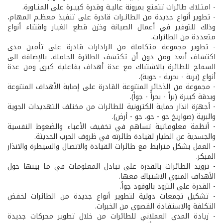
- امتـلاك طائرات تتمتع بمرونة عاليـة وقدرة كبيـرة على المنـاورة.
- تطوير أنواع جديدة من الطائـرات قادرة على تنفيذ معظـم المهام،
وذلك للتوفير في أعمال الصيانة وخزن قطع الغيار واقتناء أنواع
متعددة من الطائرات.
- تطوير مجموعة متكاملة من الرادارات قادرة على تأمين مدى
اكتشاف أبعد ومن دون أن تكتشف الطائرة الحاملة، بالإضافة الى
السماح للطائرة بالاشتباك مع عدة أهداف بفاعلية كبرى ومن عدة
أنواع (برية - بحرية - جوية).
- مجموعة من الذخائر المتنوعة القادرة على إصابة الأهداف المتنوعة
وبدقة كبيرة (براً - بحراً - جواً).
- أجهزة انذار حماية الكترونية للطائرات من مختلف التهديدات الجوية
والبرية (صواريخ جو - جو، جو - أرض).
- أنظمة معلوماتية تساهم في تخفيف الأعباء والضغوط النفسية
والجسدية عن الطيار لقيادة طائرته في ظروف الحرب الحديثة.
- العمل بشكل مترابط مع طائرات القيادة والاتصال والسيطرة والانذار
المبكر.
- تزويد الطائرات بالقدرة على تبادل المعلومات في ما بينها حول
الأهداف المنوي الاشتباك معها.
- القدرة على التزود بالوقود جواً.
- تشكيل تجمعات دولية لتطوير أنواع جديدة من الطائرات لخفض
التكلفة والاستفادة القصوى من الخبرات.
- زيادة المدى العملاني للطائرات من خلال تطوير محركات جديدة