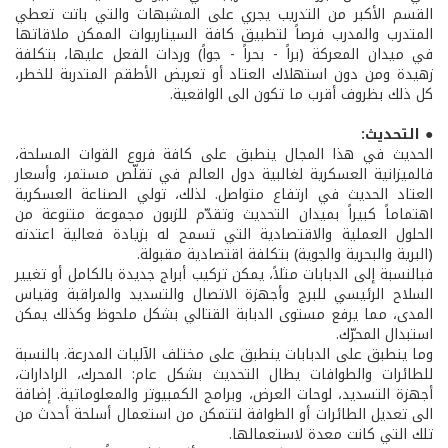
القسم الأكبر من التدريب يجري على المشبهات والتي باتت تعطي
المتدرب والمدرب فرصاً لتطبيق كافة السيناريوات الممكن ملاقاتها
في ميدان المعركة (براً - بحراً - جواً) وردات الفعل عليها، بتكلفة
زهيدة ومن دون استهلاك العتاد أو تعريض الأطقم المتدربة للخطر،
كل ذلك بظروف أقرب ما تكون الى الواقعية.
● التحديث:
الحديث في هذا المجال ينطبق على كافة فروع القوات المسلحة،
فالميزانية العسكرية لغالبية دول العالم في تقلّص مستمر، وأسعار
العتاد الحديث في ارتفاع متواصل. لذلك، تولي الصناعة العسكرية
اهتماماً كبيراً بميدان التحديث وتقدّم للزبون مجموعة متنوعة من
الحلول العملية والاقتصادية التي تسمح له بزيادة فعالية اعتدته
(البرية والبحرية والجوية) بتكلفة اقتصادية مقبولة.
فبالنسبة إلى الدبابات مثلاً، يمكن تركيب أبراج جديدة بالكامل أو تغيير
السلاح الرئيسي للبرج وأجهزة الاتصال والتسديد والمراقبة وقياس
المدى، مما يرفع مستوى الدبابة القتالي بشكل ملحوظ وكذلك يمكن
استبدال المحرّك.
وما ينطبق على الدبابات ينطبق على مختلف الآليات المدرعة. بالنسبة
للطائرات والطوافات يطال التحديث بشكل عام: المحرك، الرادارات،
أجهزة التسديد، لوحات العرض، وبرامج الكمبيوتر والمعلوماتية. إضافة
الى تعديل الطائرات أو الطوافة لتتمكن من استعمال أسلحة أحدث من
تلك التي كانت معدة لاستعمالها.