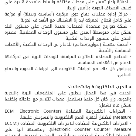
- أجهزة رادار تعمل على موجات مختلفة وأنماط متعددة قادرة على
كشف الأهداف الجوية وتأمين الإنذار.
- مراكز إدارة عمليات دفاع جوي مركزية (أساسية وبديلة) أو موزعة
على كامل قطاع المعركة لإدارة الاشتباك مع الأهداف الجوية.
- شبكة صواريخ متعددة الطبقات: بعيدة المدى على مستوى البلد
بشكل عام، متوسطة المدى على مستوى الوحدات العملانية، قصيرة
المدى على مستوى الوحدات التكتية.
- أنظمة مهجنة (صواريخ/مدافع) للدفاع عن الوحدات التكتية والأهداف
الحساسة والثمينة.
- المدافع المضادة للطائرات المرافقة للوحدات البرية في تحركاتها
للدفاع عن الأهداف الحساسة.
ويترافق كل ذلك مع اجراءات الكترونية الى اجراءات التمويه والدفاع
السلبي.
● الحرب الالكترونية والاتصالات:
الحديث في هذا المجال ينطبق على المنظومات البرية والبحرية
والجوية، وإن كان كل منها يستعمل معدات تتلاءم مع حاجاته ولكنها
بشكل عام تشمل:
- الاجراءات الالكترونية المضادة (ECM: Electronic Counter
Measure) لتضليل أجهزة العدو الالكترونية والتشويش عليها.
- الاجراءات الالكترونية المضادة للاجراءات الالكترونية المضادة (ECCM:
Electronic Counter Counter Measure)، ومهمتها الرد على
الاجراءات الالكترونية المضادة وحماية حق الوحدات الصديقة باستخدام