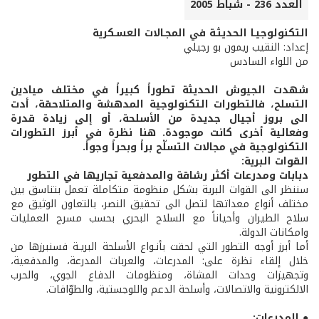
العدد 236 - شباط 2005
التكنولوجيـا الحديثـة في المجـالات العسـكرية
إعداد: النقيب ريمون بو رجيلي
من اللواء السادس
شهدت الجيوش الحديثة تطوراً كبيراً في مختلف ميادين
التسلح، فالتطورات التكنولوجية المدهشة والمتلاحقة، أدت
الى بروز أجيال جديدة من الأسلحة، أو إلى زيادة قدرة
وفعالية أخرى كانت موجودة. هنا نظرة في أبرز التطورات
التكنولوجية في مجالات التسلّح براً وبحراً وجواً.
القوات البرية:
دبابات ومدرعات أكثر رشاقة والمدفعية تجاريها في التطور
سننظر الى القوات البرية بشكل منظومة متكاملة تعمل بتناسق بين
مختلف أنواع معداتها لتصل الى تحقيق النصر، بالتعاون الوثيق مع
سلاح الطيران وأحياناً مع السلاح البحري بحسب مسرح العمليات
وامكانات الدولة.
أما أبرز أوجه التطور التي لحقت بأنـواع الأسلحة البريـة فسنبرزها من
خلال إلقاء نظرة على: المدرعات، والعربات المدرعة، والمدفعية،
وتجهيزات وحدات المشاة، ومنظومات الدفاع الجوي، والحرب
الالكترونية والاتصالات، وأسلحة الدعم واللوجستية، والطوّافات.
● المدرعات: