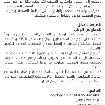
بالنسبة إلى السفن، فإمكانية التحديث أكبر بكثير نظراً إلى كبر الحجم
السفن، وبالتالي يمكن أن يطال التحديث كافة أقسام السفينة، من
المحركات وأنظمة التحكم والرادارات، الى أنظمة الأسلحة وادارتها،
لتخرج السفينة جديدة بالكامل باستثناء هيكلها.
الصيغة الأفضل
للدفاع عن الوطن
إن حدود استعمال التكنولوجيا في الميادين العسكرية ليس محدوداً،
أما العائقان الوحيدان أمام تطوير أنواع جديـدة من النظم والأسلحة،
فهمـا التكلفة والحاجة، إذ إنهما يحددان الاتجاهات الجديدة للتطوير
والابتكار.
لكن مـن المهـم جداً أن نعـرف أنه ليس ضرورياً دائماً اقتناء الجديد من
الأسلحـة، بل اقتناء ما هـو ضـروري ومتلائـم مع حاجـات جيوشنا
ومتابعة صيانة وتحديـث وتطويـر ما لدينا لمماشاة تطور الجيوش
الحديثة.
كما أنـه من المهـم جداً تبنّي سياسة دفاعية واضحة تتـلاءم مع
الحاجات الدفاعية، والعدو المحتمل، والامكانيات الاقتصادية المتوافرة،
توصلاً الى الصيغة الأفضل للدفاع عن الوطن.
المراجع:
- Encyclopedia of Military Aircrafts.
- Jane‘s war ship.
- jane‘s Aircraft.