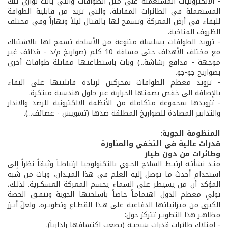
- الالكترونيات المستعملة على متن الطوافات والتي باتت توازي تلك
المستعملة في الطائرات المقاتلة، والتي تزيد من قابلية الطوافة
للبقاء في أرض المعركة وتسمح لها بالقتال ليلاً ونهاراً وفي مختلف
الظروف المناخية.
- تزويد الطوافات بسلسلة متنوعة من الأسلحة تسمح لها بالاشتباك
مع مختلف الأهداف حتى مسافة 10 كلم (صواريخ م/د - قذائف غير
موجهة - مدافع رشاشة...) وبات باستطاعتها مقاتلة طوافات أخرى
بصواريخ جو-جو.
- تزويد معظم الطوافات بمحركين لزيادة قابليتها على البقاء
بالإضافة الى خفض بصمتها الحرارية عبر حلول هندسية مبتكرة.
- تزويدها بمجموعة متكاملة من الأنظمة الالكترونية للرصد والانذار
والتدابير المضادة للصواريخ المطلقة ضدها (تشويش - عصائف...).
المنظومة الجوية:
قدرات عالية في التخفي والمناورة
وطائرات من دون طيار
منـذ نشأتـه ارتبـط السلاح الجـوي بالتكنولوجيا ارتباطـاً وثيقاً نظراً إلى
استخدام أحدث ما توصل إليه العلم في هذا الميـدان، وبات من شبه
المؤكد أن من يسيطر على السماء يحسم المعركة العسكـرية. لذلـك،
تولي معظم الدول اهتماماً خاصاً بأسلحتها الجوية وتنفـق الحصة
الكبرى من ميزانياتها الدفاعية على هـذا القطـاع وتطويـره، ولعلّ أبـرز
مظاهـر هذا التطويـر تتركز حول:
- امتلاك طائرات قدرات شبحيـة (يصعب اكتشافها رادارياً).