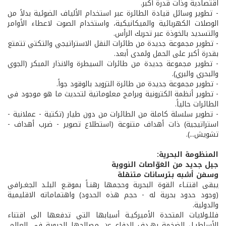
اقتصادية وذات قدرة أكبر.
- تطوير وسائل قيادة الطائرة عبر استخدام الألياف الضوئية بدلاً من
الوصلات الكهربائية والميكانيكية، واستخدام الصوت لاعطاء الأوامر
والتسديد بالخوذة عبر تحريك الرأس.
- تطوير مجموعة جديدة من طائرات النقل الاستراتيجي والتكتي تتمتع
بقدرة أكبر على الحمل ولمدى أبعد.
- تطوير مجموعة جديدة من طائرات السيطرة والانذار المبكر (الجوي
والبحري والبري).
- تطوير مجموعة جديدة من طائرة التزويد بالوقود جواً.
- تطوير أنظمة الكترونية وبرامج معلوماتية لتحديث ما هو موجود في
الطائرات حالياً.
- تطوير سلسلة كاملة من الطائرات من دون طيار (تكتية - عملانية -
استراتيجية) ذات أهداف متنوعة (استطلاع تصوير - ضرب أهداف -
تشويش...).
المنظومة البحرية:
جيل جديد من الغوّاصات النووية
وسفن أشبه بترسانات متنقلة
يبقى اقتنـاء القوة البحرية وحجمها رهنـاً بموقـع البلـد الجغـرافي
(وجود حدود بحرية له - حجم هذه الحدود) واهتماماته الاقليمية
والدولية.
فللـولايات المتحدة الأميركيـة أسبابها التي تدفعها الى اقتناء
الأساطيـل الضخمة بهـدف الدفاع عن مصالحها الحيوية في العالم،