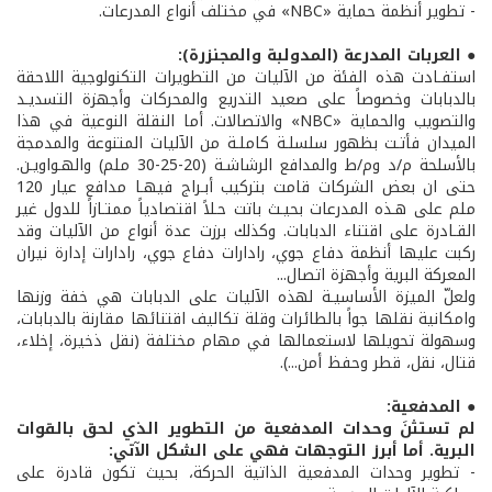
- تطوير أنظمة حماية «NBC» في مختلف أنواع المدرعات.
● العربات المدرعة (المدولبة والمجنزرة):
استفـادت هذه الفئة من الآليات من التطويرات التكنولوجية اللاحقة
بالدبابات وخصوصاً على صعيد التدريع والمحركات وأجهزة التسديـد
والتصويب والحماية «NBC» والاتصالات. أما النقلة النوعية في هذا
الميدان فأتـت بظهور سلسلـة كاملـة من الآليات المتنوعة والمدمجة
بالأسلحة م/د وم/ط والمدافع الرشاشـة (20-25-30 ملم) والهـواويـن.
حتى ان بعض الشركات قامت بتركيب أبـراج فيهـا مدافع عيار 120
ملم على هـذه المدرعات بحيـث باتت حـلاً اقتصادياً ممتـازاً للدول غير
القـادرة على اقتناء الدبابات. وكذلك برزت عدة أنواع من الآليات وقد
ركبت عليها أنظمة دفاع جوي، رادارات دفاع جوي، رادارات إدارة نيران
المعركة البرية وأجهزة اتصال...
ولعلّ الميزة الأساسيـة لهذه الآليات على الدبابات هي خفة وزنها
وامكانية نقلها جواً بالطائرات وقلة تكاليف اقتنائها مقارنة بالدبابات،
وسهولة تحويلها لاستعمالها في مهام مختلفة (نقل ذخيرة، إخلاء،
قتال، نقل، قطر وحفظ أمن...).
● المدفعية:
لم تستثنَ وحدات المدفعية من التطوير الذي لحق بالقوات
البرية. أما أبرز التوجهات فهي على الشكل الآتي:
- تطوير وحدات المدفعية الذاتية الحركة، بحيث تكون قادرة على