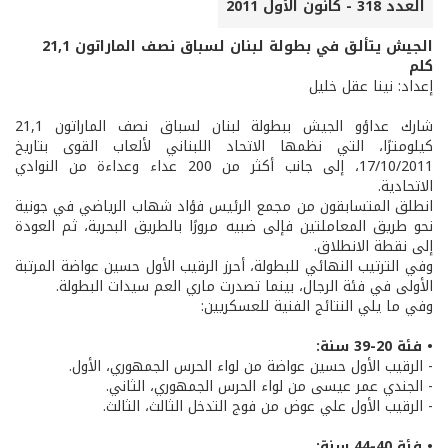
العدد 318 - كانون الأول 2011
الجيش يتألق في بطولة لبنان لسباق نصف الماراتون 21,1
كلم
إعداد: نينا عقل خليل
شارك عداؤو الجيش ببطولة لبنان لسباق نصف الماراتون 21,1
كيلومترًا، التي نظمها الاتحاد اللبناني لألعاب القوى بتاريخ
17/10/2011، إلى جانب أكثر من 200 عداء وعداءة من النوادي
الاتحادية.
انطلق المتسابقون من مجمع الرئيس فؤاد شهاب الرياضي في جونية
نحو طريق المعاملتين فإلى ضبيه مرورًا بالطريق البحرية، ثم العودة
إلى نقطة الانطلاق.
وفي الترتيب النهائي للبطولة، أحرز الرقيب الأول حسين عواضة المرتبة
الأولى في فئة الرجال، بينما تصدرت ماري العم سيدات البطولة.
وفي ما يلي النتائج الفنية للعسكريين:
• فئة 20-39 سنة:
- الرقيب الأول حسين عواضة من لواء الحرس الجمهوري، الأول.
- الجندي عمر عيسى من لواء الحرس الجمهوري، الثاني.
- الرقيب الأول علي عوض من فوج التدخل الثالث، الثالث.
• فئة 40-44 سنة: