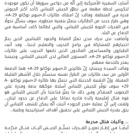
أشارت السفيرة الأميركية إلى أنّه من دواعي سرورها أن تكون موجودة
لتكريس لحظة مهمة في تطوّر الجيش اللبناني كأحد أكثر الجيوش
قدرة في المنطقة. وقالت: إنّ امتلاك طائرات الـ«سوبر توكانو A-29»،
وهي طراز جديد من الطائرات يتميّز بتقنية متطورة، سوف يشكّل تحولًا
في القدرات الجوية للجيش اللبناني، والتي لطالما كانت أساسية في
الدفاع عن البلد.
وأضافت: نحن ندرك مدى تميّز الضباط والجنود اللبنانيين الذين يتمّ
اختيارهم للمشاركة في برامج التدريب والتعليم لدينا... وقد أثبت
الطيارون والمساعدون العائدون الذين تابعوا التدريب على طائرات
الـ«سوبر توكانو A-29»، المستوى العالي لدى الجيش اللبناني، وجيشنا
يفخر بالخدمة معهم.
وقالت السيدة ريتشارد إنّ طائرتي الـ«سوبر توكانو A-29» هما الدفعة
الأولى من ست طائرات من الطراز نفسه ستسلّم خلال الأشهر القليلة
المقبلة. وإنّ التقنية الحديثة التي تتميّز بها طائرة الـ«سوبر توكانو A-
29» سوف توفّر للجيش اللبناني أسلحة موجّهة بدقة وقدرة على
التصويب المتقدّم. وفي ذلك ما يعزّز قناعتنا بأن الجيش اللبناني هو
قوة قتال إقليمية رائدة قادرة تمامًا على الدفاع عن حدود لبنان...
ولفتت إلى أنّ عملية «فجر الجرود» أثبتت أنّه يمكن للشعب اللبناني أن
يثق بقدرة الجيش اللبناني على تحقيق أهداف استراتيجية وطنية...
... وآليات قتال مدرعة
أيضًــا في إطــار تعزيــز القــدرات تسلّــم الجيــش آليــات قتــال مدرّعــة