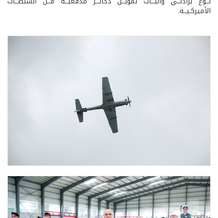
نــوع برادلــي وآليــات تمويــن ذخائــر مدفعيــة مــن السلطــات
الأميركـيــة.