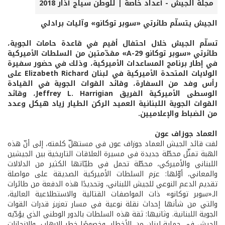
مجلة الجيش - أعداد خاصة | للوطن سياج آذار 2018
الجيش يتسلّم طائرتي «سوبر توكانو» وآليات برادلي
تسلّم الجيش خلال احتفال أقيم في قاعدة حامات الجوية،
طائرتي «سوبر توكانو A-29» مقدّمتين من السلطات الأميركية
في إطار برنامج المساعدات الأميركية، وذلك في حضور سفيرة
الولايات المتحدة الأميركية في لبنان Elizabeth Richard على
رأس وفد من السفارة، وقائد القوات الجوية في القيادة
الوسطى الأميركية الفريق Jeffrey L. Harrigian، وقائد
القوات الجوية اللبنانية العميد الركن الطيار زياد هيكل وعدد
من الضباط والإعلاميين.
العماد جوزاف عون
لفت قائد الجيش العماد جوزاف عون في مستهلّ كلمته، إلى أنّ هذه
الهبة تمثّل محطّة جديدة في مسيرة العلاقات التاريخية بين الجيشين
اللبناني والأميركي، محطّة تحمل في طيّاتها الكثير من الدلالات
والمعاني، أوّلها: عزم السلطات الأميركية الصديقة على مواصلة
تقديم الدعم النوعي للجيش اللبناني، وتحديدًا هذه الدفعة من طائرات
الـ«سوبر توكانو» ذات المواصفات القتالية والاستطلاعية العالية،
والتي من شأنها إحداث نقلة نوعية في مسار تعزيز قدرات القوات
الجوية اللبنانية. وثانيها: ثقة هذه السلطات بالدور الوطني الذي يؤدّيه
الجيش في حماية لبنان من الأخطار، وخصوصًا خطر الإرهاب، والإنجازات