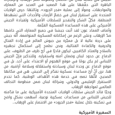
الباهرة التي حقّقها على هذا الصعيد في العديد من المعارك
والمواجهات، وصولًا إلى عملية «فجر الجرود». وثالثها: حرص الولايات
المتحدة على استقرار لبنان في خضمّ الأزمات والأحداث التي تشهدها
المنطقة. فكلّ الشكر والتقدير للسلطات الأميركية ولقيادة الجيش
الأميركي على هذه المساعدة العسكرية القيّمة.
وأضاف العماد عون: لقد أثبت جيشنا في جميع المعارك التي خاضها
ضدّ الإرهاب، وعلى الرغم من إمكاناته العسكرية المتواضعة، أنّه جيش
على درجة عالية لا بل مميّزة بين جيوش العالم في إرادة القتال
والحرفية والكفاءة القتالية، ونحن نطمح إلى استكمال تجهيزه
بالسلاح والعتاد الكافيين، ليكون قادرًا في أيّ ظرف من الظروف، على
الدفاع عن حدود لبنان وضمان أمنه واستقراره. وللتذكير فإنّ الجيش
اللبناني لم يكن يومًا في موقع الهجوم أو الاعتداء على أحد، بل في
موقع الدفاع عن وحدة لبنان وسيادته واستقلاله وسلامة أراضيه. من
هنا، نرى أنّ أيّ مساعدة عسكرية تقدّم إلى الجيش، هي في مكانها
الصحيح، لأنّها تصبّ في خدمة هذه الأهداف الوطنية، كما تخدم
الاستقرار الإقليمي والدولي، وشراكة لبنان ضمن منظومة التحالف
العالمي لمواجهة الإرهاب.
وحيّا قائد الجيش سلطات الولايات المتحدة الأميركية على ما قدّمته
للجيش اللبناني من مساعدات عسكرية نوعية، أسهمت بشكلٍ واضح
في تمكينه خلال عملية «فجر الجرود» من الانتصار على الإرهاب...
السفيرة الأميركية