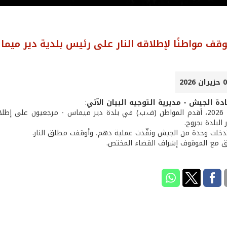
قف مواطنًا لإطلاقه النار على رئيس بلدية دير ميم
دة الجيش - مديرية التوجيه البيان الآتي
:
بتاريخ 1 /6/ 2026، أقدم المواطن (ف.ب.) في بلدة دير ميماس - مرجعيون ع
 البلدة بجروح.
تدخلت وحدة من الجيش ونفّذت عملية دهم، وأوقفت مطلق النار.
ق مع الموقوف إشراف القضاء المختص.