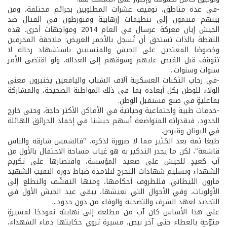
-في عدة مناطق، توقيف عشرات المطلوبين بجرائم مختلفة، ومن
بينهم منتمون إلى تنظيمات إرهابية ومتورطون في القتال ضد
الجيش إبان معركة عرسال في العام 2014 ومواجهات أخرى. هذه
النقطة بالذات تستحق أن تُسجل بالأحمر العريض: ملاحقة المجرمين
وخصوصًا المعتدين على الجيش والمتسببين باستشهاد رجاله لا
تتوقف قبل القبض عليهم وسوقهم إلى العدالة، ولو اقتضى الأمر
سنوات وسنوات...
-في رحاب الثكنات العسكرية آلاف الشباب واليافعين يختبرون معنى
الولاء للوطن بكل أبعاده بما في ذلك المواطنة الصحيحة، والمشاركة
بفاعليةٍ في صنع مستقبل الوطن.
-خدمات طبية واجتماعية وحياتية في الأماكن الأكثر حاجة، وحتى خارج
الحدود، فبقدراته المتواضعة أسهم جيشنا في إخماد الحرائق الهائلة
في اليونان وقبرص.
طبعًا ثمة بعد الكثير مما لا ضرورة لذكره، "فالشمس شارقة والناس
قاشعة"، لكن ما يجدر التذكير به هو غياب مساحة الاحتفال بالأول من
آب كعيدٍ للجيش على صعيد المؤسسة، واقتصارها على تكريم
الشهداء وتسليم شهادات التخرج لتلامذة ضباط دورة النقيب الشهيد
مارون الليطاني. فللظروف أحكامها، ومنها التقشّف والتطلع إلى
الأولويات، وفي الأحوال التي نعيشها، يبقى عيد الجيش الأول في
التجديد لعهد الشرف والتضحية والوفاء من دون حدود...
على هذا الأساس كان آب من مطلعه إلى نهايته نموذجًا لمسيرةٍ
متوّجة بالعطاء حتى آخر نبض، مسيرة تروي حكايتها دماء الشهداء،