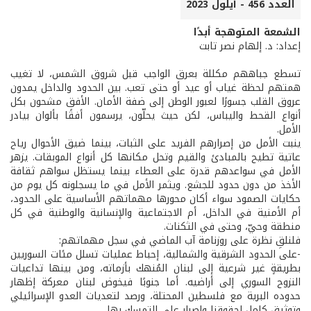
العدد 456 - أيلول 2023
الشمعة المتوهجة أبدًا
إعداد: د. إلهام نصر تابت
تسطع جباههم مكللة بعرق الواجب قبل شروق الشمس، لا تغيب
همتهم لحظة غياب أو عيد أو حتى تعب. بين الحدود والداخل يمدون
عروق القلب جسورًا لعبور الوطن إلى ضفة الأمان. الأفق مشحون بكل
أنواع القحط واليباس، لكن حيث يحلّون، يرسمون أفقًا بألوان بيادر
الأمل.
ينبت الأمل من إصرارهم الفريد على الثبات، بينما ضيق الأحوال رياح
عاتية تطيح بالمبادئ والقيم وتحل مكانها كل أنواع الموبقات. يزهر
الأمل في سواعدهم قدرة على العطاء بينما يستظل سواهم ثقافة
الأخذ من دون حدود للجشع. ويثمر الأمل في ما يسجلونه كل يوم من
حكايات الصمود سواء أكان محورها مهماتهم الأساسية على الحدود،
أم الأمنية في الداخل، أم الاجتماعية والإنسانية والوطنية في كل
منطقة وحيّ، وحتى في الثكنات.
فلنلقِ نظرة على روزنامة آب الماضي في سجل مهماتهم:
-على الحدود الشرقية والشمالية، إحباط عمليات تسلل مئات السوريين
بطريقةٍ غير شرعية إلى لبنان المُنهك بأزماته، ومن بينها تداعيات
النزوح السوري إلى أراضيه. أما جنوبًا فيخوض لبنان معركة إظهار
حدوده البرية مع فلسطين المحتلة، ورصد لتعديات العدو الإسرائيلي
وتوثيق كامل لحقوقنا وإصرار على التمسك بها.