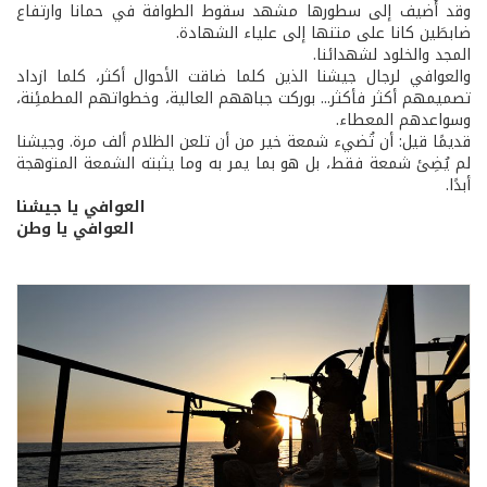
وقد أُضيف إلى سطورها مشهد سقوط الطوافة في حمانا وارتفاع
ضابطَين كانا على متنها إلى علياء الشهادة.
المجد والخلود لشهدائنا.
والعوافي لرجال جيشنا الذين كلما ضاقت الأحوال أكثر، كلما ازداد
تصميمهم أكثر فأكثر... بوركت جباههم العالية، وخطواتهم المطمئِنة،
وسواعدهم المعطاء.
قديمًا قيل: أن تُضيء شمعة خير من أن تلعن الظلام ألف مرة. وجيشنا
لم يُضِئ شمعة فقط، بل هو بما يمر به وما يثبته الشمعة المتوهجة
أبدًا.
العوافي يا جيشنا
العوافي يا وطن