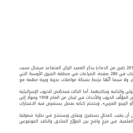
في كتابه الجديد «الصراعات والحروب الدولية والإقليمية في الشرق الأوسط 1917 – 2017 (قرن من الدماء) يذكر العميد الركن المتقاعد ميشال نسيب
أبي غانم القول المأثور: «أن تربح الحرب أمرٌ مهم وأن تكسب السلم أمرٌ آخر». تناول الكتاب في 280 صفحة، الصراعات في منطقة الشرق الأوسط التي
، ولا سيما أنّها ترتبط بشبكة مواصلات بحرية وبرية مهمة مع
لى والثانية ونتائجهما، أما الثالث فمخصّص للحروب الإسرائيلية
– العربية (1984 – 2014)، والرابع لحروب العراق – الخليج. وفي الفصل الخامس يستعرض المؤلّف الحروب والأحداث في لبنان من العام 1958 وصولًا إلى
 الأوسط الجديد أو الربيع العربي»، ويختتم كتابه بفصل يستعرض فيه الاعتبارات
ون أن يغيب كمحللٍ يستقرئ ويقارن ويستنتج في نظرة شمولية
لمية، في مزجٍ واضحٍ بين المؤرّخ الصادق والناقد الموضوعي