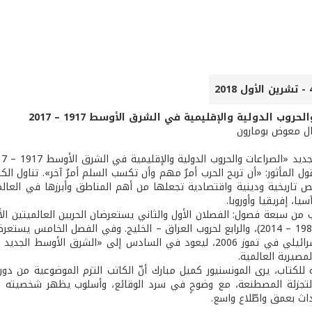
حروب الدولية والإقليمية في الشرق الأوسط 1917 – 2017
ال معوض بومارون
ئص تاريخية ودينية واقتصادية تجعلها من أهم المناطق وأبرزها في العالم
سيا، إفريقيا وأوروبا.
ب من سبعة فصول: الفصلان الأول والثاني يستعرضان الحربين العالميتين الأو
العدوان الإسرائيلي في تموز 2006، ليعود في السادس إلى «الشرق
مصيرية العالمية.
لكتاب، يرى المونسنيور كميل مبارك أنّ الكاتب التزم الموضوعية من د
لتجزئة المصطنعة، مع وضوحٍ في سرد الوقائع، وأسلوب يظهر شخصيته الع
حداث بعمق واطّلاع واسع.