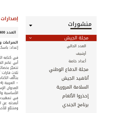
إصدارات
منشورات
العدد 400 - تشرين الأول 2018
مجلة الجيش
الصراعات وال
العدد الحالي
إعداد: باسك
أرشيف
أعداد خاصة
تتميّز بخصا
مجلة الدفاع الوطني
ثلاث قارات: آ
أناشيد الجيش
يتألّف الكتا
السلامة المرورية
الأساسية وال
إحذروا الألغام
في تمهيده ل
أبعدته عن ا
برنامج الجندي
ومتتبّعٍ للأ