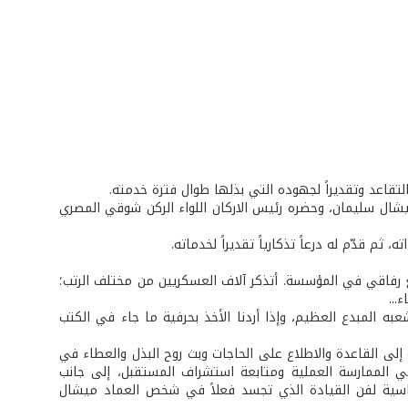
التقاعد وتقديراً لجهوده التي بذلها طوال فترة خدمته.
ال سليمان، وحضره رئيس الاركان اللواء الركن شوقي المصري
م قدّم له درعاً تذكارياً تقديراً لخدماته.
 عشت مع رفاقي في المؤسسة. أتذكر آلاف العسكريين من مختلف الرتب؛
...
بشعبه المبدع العظيم، وإذا أردنا الأخذ بحرفية ما جاء في الكتب
إلى القاعدة والاطلاع على الحاجات وبث روح البذل والعطاء في
في الممارسة العملية ومتابعة استشراف المستقبل، إلى جانب
لأساسية لفن القيادة الذي تجسد فعلاً في شخص العماد ميشال