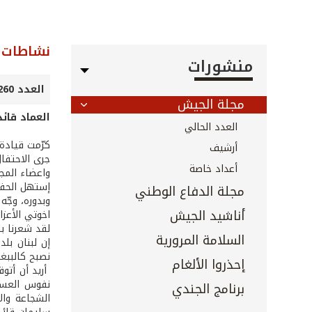
نشاطات ا
منشورات
العدد 260 - شباط 2007
مجلة الجيش
العماد قائ
العدد الحالي
كرّمت قيادة 
أرشيف
جرى الاحتفا
أعداد خاصة
واعضاء المج
إستهل الحفل 
مجلة الدفاع الوطني
وبدوره، وجّه
أناشيد الجيش
لقد شعرنا با
السلامة المرورية
إن لبنان بلد
نصبح كالببغا
إحذروا الألغام
أريد أن أتو
نفوس العسكر
برنامج الجندي
الشجاعة وال