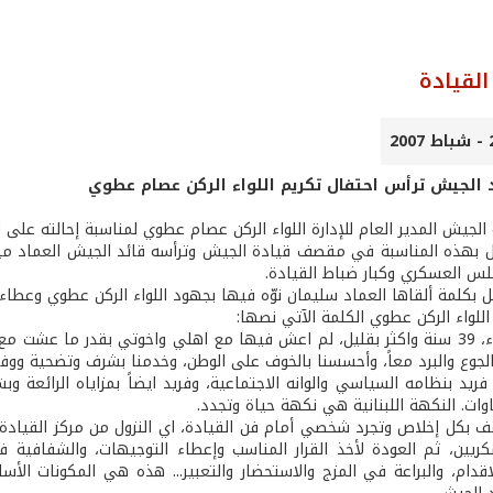
لقيادة
د الجيش ترأس احتفال تكريم اللواء الركن عصام عطوي
الجيش المدير العام للإدارة اللواء الركن عصام عطوي لمناسبة إحالته على 
ل بهذه المناسبة في مقصف قيادة الجيش وترأسه قائد الجيش العماد ميش
لس العسكري وكبار ضباط القيادة.
بكلمة ألقاها العماد سليمان نوّه فيها بجهود اللواء الركن عطوي وعطاءاته، ث
 اللواء الركن عطوي الكلمة الآتي نصها:
اخوتي الأعزاء، 39 سنة واكثر بقليل، لم اعش فيها مع اهلي واخوتي بقدر ما
لجوع والبرد معاً، وأحسسنا بالخوف على الوطن، وخدمنا بشرف وتضحية ووفاء
 فريد بنظامه السياسي والوانه الاجتماعية، وفريد ايضاً بمزاياه الرائعة و
وات. النكهة اللبنانية هي نكهة حياة وتجدد.
قف بكل إخلاص وتجرد شخصي أمام فن القيادة، اي النزول من مركز القيادة 
يين، ثم العودة لأخذ القرار المناسب وإعطاء التوجيهات، والشفافية 
اقدام، والبراعة في المزج والاستحضار والتعبير... هذه هي المكونات ا