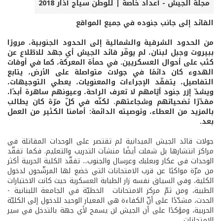
مجلة الجيش - أعداد خاصة | للوطن سياج آذار 2018
القائد إلى جانب جنوده في جميع المواقع
من الحدود الشرقية والشمالية إلى الحدود الجنوبية، مرورًا
ببيروت وجبل لبنان، لم يوفّر قائد الجيش أي جهد للاطّلاع عن
كثب على أحوال العسكريين. في حمأة المعركة، كما في أوقات
الهدوء كان دائمًا في جولات متواصلة على الأرض، يتابع
التفاصيل، يتفقّد الإجراءات والمعنويات، يعطي التوجيهات،
ويشدّ إزر جنود أيّامهم لا تعرف الراحة، وعيونهم ساهرة أبدًا،
مقدّرًا تضحياتهم وشجاعتهم. لكنّه في كلّ مرّة كان يطالب
بالمزيد من العطاء، وتوصيته الدائمة: أمامنا الكثير من العمل
بعد.
جولات قائد الجيش الميدانية لم تقتصر على الوحدات المقاتلة في
مراكز انتشارها بل شملت أيضًا منشآت التدريب والتعليم. فكما تفقّد
الوحدات في عكار وبعلبك وعرسال والجنوب... تفقّد الكلية الحربية أكثر
من مرّة مواكبًا عن قرب الامتحانات التي خضع لها المرشّحون لدخول
الكلية، وفي السياق نفسه زار الطبابة العسكرية حيث كانت الاختبارات
الطبية، ومن ثمّ مركز الامتحانات الخطيّة في الجامعة اللبنانية -
الحدت، مشدّدًا على أنّ الكفاءة هي المعيار الوحيد للدخول إلى الكليّة
الحربية، ومؤكدًا على أن الجيش لن يسمح لأي جهة بالتدخل في سير
الامتحانات.