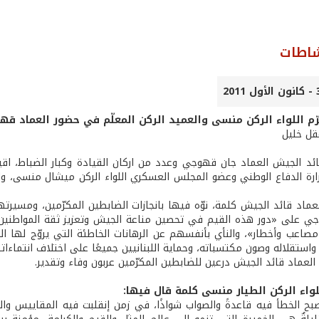
شاطات
رّم اللواء الركن منسى والعميد الركن المعلّم في حضور العماد ق
عقل خليل
د الجيش العماد جان قهوجي وعدد من اركان القيادة وكبار الضباط، اق
ارة الدفاع الوطني وعضو المجلس العسكري اللواء الركن ميشال منسى، وام
ماد قائد الجيش كلمة، نوّه فيها بانجازات الضابطين المكرّمين، ومسيرتهما
ي على «دور هذه القيم في تحصين مناعة الجيش وتعزيز ثقة المواطنين به
صاعب وأخطار»، والنأي بأنفسهم عن الرهانات الخاطئة التي يروّج لها ا
واستقلاله وصون مكتسباته، وحماية اللبنانيين جميعًا على اختلاف انتماءا
العماد قائد الجيش درعين للضابطين المكرّمين عربون وفاء وتقدير.
لواء الركن الطيار منسى كلمة قال فيها:
ح الخطأ فيه قاعدةً والصواب شواذًا، في زمن إنقلبت فيه المقاييس والق