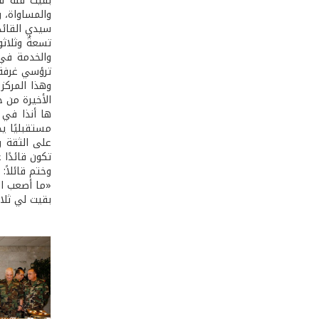
بقيت قلةٌ ق
والمساواة، و
سيدي القائد
تسعةٌ وثلاث
والخدمة في 
ترؤسي غرفة 
وهذا المركز
الأخيرة من 
ها أنذا في ح
مستقبليًا ي
على الثقة وا
تكون قائدًا 
وختم قائلاً:
«ما أصعب ال
بقيت لي ثلا