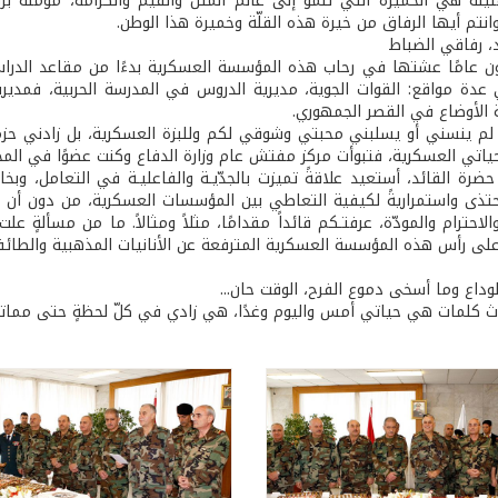
ليلةٌ هي الخميرة التي تنمو إلى عالم المثل والقيم والكرامة، مؤمنة ب
انتم أيها الرفاق من خيرة هذه القلّة وخميرة هذا الوطن.
، رفاقي الضباط
ون عامًا عشتها في رحاب هذه المؤسسة العسكرية بدءًا من مقاعد الدراس
عدة مواقع: القوات الجوية، مديرية الدروس في المدرسة الحربية، فمدير
الأوضاع في القصر الجمهوري.
 لم ينسني أو يسلبني محبتي وشوقي لكم وللبزة العسكرية، بل زادني حزم
حياتي العسكرية، فتبوأت مركز مفتش عام وزارة الدفاع وكنت عضوًا في المج
ضرة القائد، أستعيد علاقةً تميزت بالجدّيـة والفاعليـة في التعامل، وبخا
حتذى واستمراريةً لكيفية التعاطي بين المؤسسات العسكرية، من دون أن أ
لاحترام والمودّة، عرفتـكم قائداً مقدامًا، مثلاً ومثالاً. ما من مسألةٍ
على رأس هذه المؤسسة العسكرية المترفعة عن الأنانيات المذهبية والطائفية
وداع وما أسخى دموع الفرح، الوقت حان...
ث كلمات هي حياتي أمس واليوم وغدًا، هي زادي في كلّ لحظةٍ حتى ممات