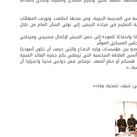
رسالتها، تشهد للحق وتلتزم المبادئ والشرف وتنادي بالعدالة
ة في المدرسة الحربية، ومن بعدها انطلقت، وتوزعت المهمّات
ية التعليم في قيادة الجيش، إلى تولي الشأن العام من خلال
ًا واندفاعًا للعودة إلى حضن الجيش لإكمال مسيرتي ومرحلتي
لس العسكري الموقّر.
صـةٍ بين مؤسسـات وزارة الدفـاع والتي حرصت أن تكون أنموذجًا
نسى العلاقة الشخصية التي تربطني بكم حضرة القائد المبنية
 علت همتكم أو خطرٍ أضعف عزمكم، فمن دواعي فخرنا واعتزازنا أن
...».
ي: شرف، تضحية، وفاء».