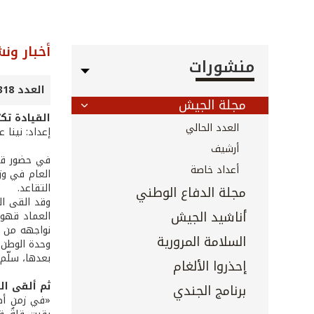
أخبار ون
منشورات
العدد 318 - كانون الأول 2011
مجلة الجيش
القيادة تك
العدد الحالي
إعداد: نينا 
أرشيف
في حضور قائ
أعداد خاصة
العام في وز
التقاعد.
مجلة الدفاع الوطني
وقد القى الع
أناشيد الجيش
العماد قهوج
نواجهه من م
السلامة المرورية
وحدة الوطن 
بعدها، سلّم 
إحذروا الألغام
ثم ألقى ال
برنامج الجندي
«في زمن أصب