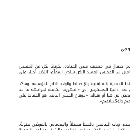
هوجي
يم احتفال في مقصف مبنى القيادة، تكريمًا لكل من المفتش
ين سر المجلس العميد الركن شادي المعلّم، اللذين أحيلا على
 المميزة بالمناقبية والإنضباط والولاء التام للمؤسسة. وشدّد
»، داعيًا العسكريين إلى «الجهوزية الكاملة لمواجهة ما قد
لبعض من هنا أو هناك، «فرهان الجيش الثابت، هو الحفاظ على
تهم وتوجّهاتهم».
يم، وبات التنافس بالخطأ فضيلةً والإنغماس بالفوضى بطولةً،