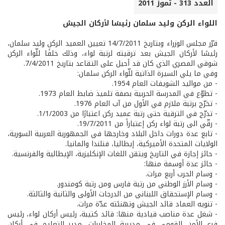
العدد 313 - تموز 2011
اللواء الركن وليد سلمان رئيسًا لأركان الجيش
قرّر مجلس الوزراء وبتاريخ 14/7/2011 تعيين العميد الركن وليد سلمان،
رئيسًا لأركان الجيش بعد ترقيته لرتبة لواء، وذلك خلفًا للّواء الركن
شوقي المصري الذي كان قد أحيل على التقاعد بتاريخ 7/4/2011.
وفي ما يلي السيرة الذاتية للّواء الركن سلمان:
- من مواليد الشويفات العام 1954.
- تطوّع في المدرسة الحربية بصفة تلميذ ضابط العام 1973.
- تخرّج برتبة ملازم في الأول من آب العام 1976.
- تدرّج في الترقية حتى رتبة عميد ركن اعتبارًا من 1/1/2003.
- رقّي الى رتبة لواء ركن إعتباراً من 19/7/2011.
- تابع عدة دورات داخل البلاد وخارجها في الجمهورية العربية السورية،
الولايات المتحدة الأميركية، إيطاليا، فنلندا والمانيا.
- حائز إجازة في التاريخ ويتقن اللغات الإنكليزية، الإيطالية والفرنسية.
- حائز عدة أوسمة منها:
- وسام الحرب أربع مرات.
- وسام الأرز الوطني من رتبة فارس ومن رتبة كومندور.
- وسام الإستحقاق اللبناني من الدرجات الأولى والثانية والثالثة.
- تنويه العماد قائد الجيش وتهنئته عدّة مرات.
- شغل عدة مناصب قيادية منها: قائد كتيبة، رئيس أركان لواء، رئيس
فرع الأمن القومي في مديرية المخابرات، مدير التعليم في أركان