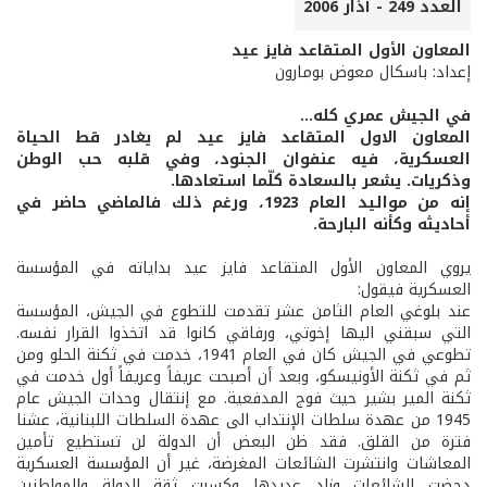
العدد 249 - آذار 2006
المعاون الأول المتقاعد فايز عيد
إعداد: باسكال معوض بومارون
في الجيش عمري كله...
المعاون الاول المتقاعد فايز عيد لم يغادر قط الحياة
العسكرية، فيه عنفوان الجنود، وفي قلبه حب الوطن
وذكريات. يشعر بالسعادة كلّما استعادها.
إنه من مواليد العام 1923، ورغم ذلك فالماضي حاضر في
أحاديثه وكأنه البارحة.
يروي المعاون الأول المتقاعد فايز عيد بداياته في المؤسسة
العسكرية فيقول:
عند بلوغي العام الثامن عشر تقدمت للتطوع في الجيش، المؤسسة
التي سبقني اليها إخوتي، ورفاقي كانوا قد اتخذوا القرار نفسه.
تطوعي في الجيش كان في العام 1941، خدمت في ثكنة الحلو ومن
ثم في ثكنة الأونيسكو، وبعد أن أصبحت عريفاً وعريفاً أول خدمت في
ثكنة المير بشير حيث فوج المدفعية. مع إنتقال وحدات الجيش عام
1945 من عهدة سلطات الإنتداب الى عهدة السلطات اللبنانية، عشنا
فترة من القلق. فقد ظن البعض أن الدولة لن تستطيع تأمين
المعاشات وانتشرت الشائعات المغرضة، غير أن المؤسسة العسكرية
دحضت الشائعات وزاد عديدها وكسبت ثقة الدولة والمواطنين