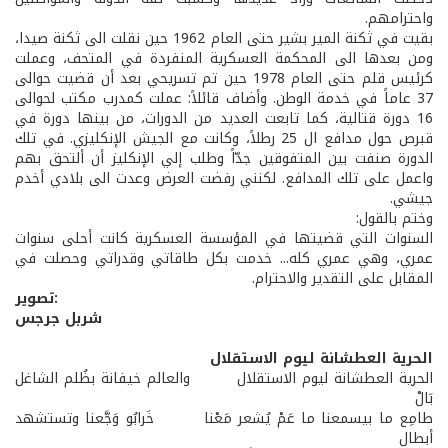
واحترامهم.
بقيت في ثكنة المير بشير حتى العام 1962 حين نقلت الى ثكنة صيدا،
ومن بعدها الى المحكمة العسكرية المنفردة في المتحف، وعملت
كرئيس قلم حتى العام 1978 حين تم تسريحي بعد أن قضيت حوالى
37 عاماً في خدمة الوطن. وأضاف قائلاً: عملت كمدرب مكتب لحوالى
16 دورة قتالية، كما تابعت العديد من الدورات، من بينها دورة في
قبرص حول مدافع ال 25 رطلاً، وكانت مع الجيش الإنكليزي. في تلك
الدورة صنفت بين المتفوقين جدّاً وطلب إلي الإنكليز أن ألتحق بهم
واعمل على تلك المدافع. لكنني رفضت العرض وعدت الى بلادي أخدم
جيشي.
وختم بالقول:
السنوات التي قضيتها في المؤسسة العسكرية كانت أحلى سنوات
عمري، وهي عمري كله... خدمت بكل طاقاتي وقدراتي وحصلت في
المقابل على التقدير والاحترام.
تصوير:
شربل جرجس
الحرية العطشانة ليوم الاستقلال
الحرية العطشانة ليوم الاستقلال والعالم خيفانة بظُلم الشاغل
بَالْ
طامِع ما بيسمعنا ما عَمْ يُشعر مَعْنا خَرابُو وَجَّعنا وتستشهد
أبطال