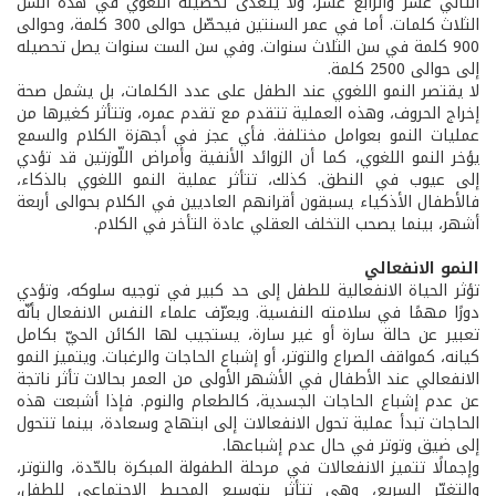
الثاني عشر والرابع عشر، ولا يتعدى تحصيله اللغوي في هذه السن
الثلاث كلمات. أما في عمر السنتين فيحصّل حوالى 300 كلمة، وحوالى
900 كلمة في سن الثلاث سنوات. وفي سن الست سنوات يصل تحصيله
إلى حوالى 2500 كلمة.
لا يقتصر النمو اللغوي عند الطفل على عدد الكلمات، بل يشمل صحة
إخراج الحروف، وهذه العملية تتقدم مع تقدم عمره، وتتأثر كغيرها من
عمليات النمو بعوامل مختلفة. فأي عجز في أجهزة الكلام والسمع
يؤخر النمو اللغوي، كما أن الزوائد الأنفية وأمراض اللّوزتين قد تؤدي
إلى عيوب في النطق. كذلك، تتأثر عملية النمو اللغوي بالذكاء،
فالأطفال الأذكياء يسبقون أقرانهم العاديين في الكلام بحوالى أربعة
أشهر، بينما يصحب التخلف العقلي عادة التأخر في الكلام.
النمو الانفعالي
تؤثر الحياة الانفعالية للطفل إلى حد كبير في توجيه سلوكه، وتؤدي
دورًا مهمًا في سلامته النفسية. ويعرّف علماء النفس الانفعال بأنّه
تعبير عن حالة سارة أو غير سارة، يستجيب لها الكائن الحيّ بكامل
كيانه، كمواقف الصراع والتوتر، أو إشباع الحاجات والرغبات. ويتميز النمو
الانفعالي عند الأطفال في الأشهر الأولى من العمر بحالات تأثر ناتجة
عن عدم إشباع الحاجات الجسدية، كالطعام والنوم. فإذا أشبعت هذه
الحاجات تبدأ عملية تحول الانفعالات إلى ابتهاج وسعادة، بينما تتحول
إلى ضيق وتوتر في حال عدم إشباعها.
وإجمالًا تتميز الانفعالات في مرحلة الطفولة المبكرة بالحّدة، والتوتر،
والتغيّر السريع، وهي تتأثر بتوسيع المحيط الاجتماعي للطفل،