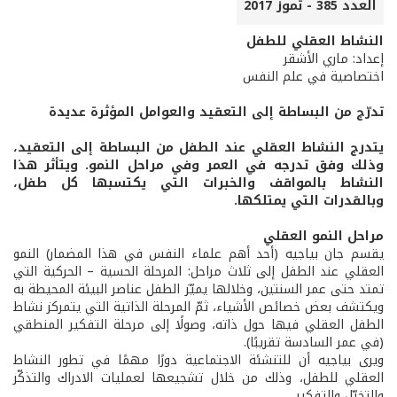
العدد 385 - تموز 2017
النشاط العقلي للطفل
إعداد: ماري الأشقر
اختصاصية في علم النفس
تدرّج من البساطة إلى التعقيد والعوامل المؤثرة عديدة
يتدرج النشاط العقلي عند الطفل من البساطة إلى التعقيد،
وذلك وفق تدرجه في العمر وفي مراحل النمو. ويتأثر هذا
النشاط بالمواقف والخبرات التي يكتسبها كل طفل،
وبالقدرات التي يمتلكها.
مراحل النمو العقلي
يقسم جان بياجيه (أحد أهم علماء النفس في هذا المضمار) النمو
العقلي عند الطفل إلى ثلاث مراحل: المرحلة الحسية – الحركية التي
تمتد حتى عمر السنتين، وخلالها يميّز الطفل عناصر البيئة المحيطة به
ويكتشف بعض خصائص الأشياء، ثمّ المرحلة الذاتية التي يتمركز نشاط
الطفل العقلي فيها حول ذاته، وصولًا إلى مرحلة التفكير المنطقي
(في عمر السادسة تقريبًا).
ويرى بياجيه أن للتنشئة الاجتماعية دورًا مهمًا في تطور النشاط
العقلي للطفل، وذلك من خلال تشجيعها لعمليات الادراك والتذكّر
والتخيّل والتفكير.