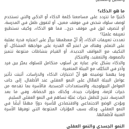
ما هو الذكاء؟
كثيرًا ما تتردد على مسامعنا كلمة الذكاء أو الذكي والتي تستخدم
لوصف سلوك شخص في موقف معين، أو لتفوق طفل في المدرسة،
أو لتصرف لبق في موقف حرج... فما هو الذكاء، وكيف نستطيع
تعريفه علميًا؟
تعددت تعريفات الذكاء، إلّا أنّ معظمها يركّز على اعتباره قدرة عقلية
على التعلم. وهناك من اعتبر أنّه القدرة على مواجهة المشاكل، أو
التكيف مع المواقف الجديدة، أو القيام بنشاطات متنوعة تتميز
بالصعوبة، والتعقيد، والابتكار.
والذكاء بشكل عام، عبارة عن أسلوب متكامل للسلوك يميّز بين فرد
وآخر في التكيّف مع البيئة المتغيرة.
وما يهمنا توضيحه هو أنّ اختبارات الذكاء والدراسات، أثبتت تأثير
عوامل البيئة الفعّال على النمو العقلي عند الأطفال، إلى جانب
العوامل البيولوجية، والاستعدادات الجسدية. فالأسرة بما تقدمه من
خبرات لازمة، ومؤثرات جيدة، وكذلك دور الحضانة، وفي ما بعد
المدرسة، تتيح للطفل خبرات غنيّة تساهم في النمو العقلي السليم.
ويؤدي الوضع الاجتماعي والاقتصادي للأسرة دورًا مهمًا أيضًا في
النمو العقلي، وذلك بسبب المؤثرات المتنوعة التي توفرها الأسرة
الغنية لأطفالها.
النمو الجسدي والنمو العقلي