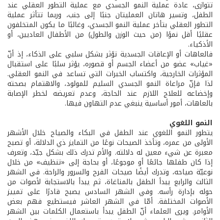
تتوازى، عادة عملية النمو الجسدي مع عملية التطور العقلي عند
الطفل، وتسير هاتان العمليتان جنبًا إلى جنب، وربما تتأثر عملية
التطور العقلي بتأخر عملية النمو الجسدي، وغالبًا ما يكون المتخلفون
عقليًا أقل نموًا (من حيث الوزن والطول) من الأطفال العاديين، أو
الأذكياء.
فالعاهات أو الإعاقات الجسدية تؤثر بشكل سلبي على الذكاء، إذ أنّ
«غياب» عضو من أعضاء الجسم أو قصوره، يؤثر سلبًا على استقبال
المؤثرات الخارجية، واكتساب الخبرات التي تساعد في النمو العقلي.
لذا فإنّ مراعاة النمو الجسدي السليم للمولود، والاهتمام بصحته
وإخضاعه للعلاج اللازم عند الحاجة، وعدم تعريضه لخطر الإصابة
بالعاهات، أمور أساسية ينبغي عدم التهاون فيها.
النمو اللغوي
يتطور النمو اللغوي عند الطفل في البكاء والصياح خلال الأشهر
الأولى من عمره، وتأخذ الصيحات نوعًا من التمايز ذي الدلالة، أو تصبح
معبرة عن شيء معين له دلالته. والأم تدرك ذلك بشكل جيّد، وتعرف
إذا كان طفلها جائعًا أو موجوعًا، أو بحاجة إلى «تنظيف» من خلال
نوعيّة صياحه، وتدرك أيضًا صيحات الفرح والسرور والراحة. في الشهر
الثالث والرابع يبدأ الطفل بالمناغاة، ثم يبدأ بالاستجابة لأصوات من
حوله بإدارة رأسه. وفي الشهر السادس يصبح قادرًا على تمييز
الأصوات المختلفة. أمّا في الشهر العاشر فيستطيع فهم بعض
الأوامر. ويرى العلماء أنّ الطفل يبدأ باستعمال الكلمات بين الشهر