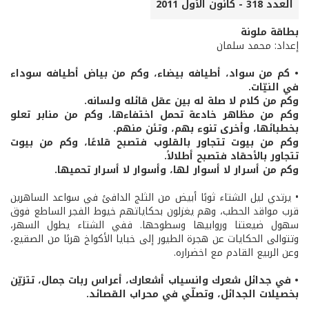
العدد 318 - كانون الأول 2011
بطاقة ملونة
إعداد: محمد سلمان
• كم من سواد، أطيافه بيضاء، وكم من بياض أطيافه سوداء
في النيّات.
وكم من كلام لا صلة له بين عقل قائله ولسانه.
وكم من مظاهر خادعة تحمل اختفاءها، وكم من منابر تعلو
بخطبائها، وأخرى تنوء بهم، وتئن منهم.
وكم من بيوت تتجاور بالقلوب فتصبح قلاعًا، وكم من بيوت
تتجاور بالأحقاد فتصبح أطلالاً.
وكم من أسرار لا أسوار لها، وأسوار لا أسرار تحميها.
• يرتدي ليل الشتاء ثوبًا أبيض من الثلج الدافئ في سواعد الساهرين
قرب مواقد الحطب، وهم يغزلون بحكاياتهم خيوط الفجر الساطع فوق
سهول ضيعتنا وروابيها وسطوحها. ففي الشتاء يطول السهر،
وتتوالى الحكايات عن هجرة الطيور إلى خبايا الأكواخ هربًا من الصقيع،
وعن الربيع القادم مع اخضراره.
• في جدائل شعرك وانسياب أشعارك، أعراس ربات جمال، تتزيّن
بخصيلات الجدائل، وتصلّي في محراب القصائد.