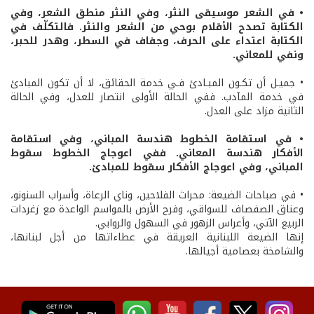
• في الشعر موسيقى النثر، وفي النثر منطق الشعر، وفي
الكتابة تصدح الأقلام بوحي من الشعر والنثر. فالتكلّف في
الكتابة اعتداء على الحرف، وجفاف في السطر، وهدر للحبر،
ونفي للمعاني.
• جميـل أن تكـون المبـادئ فـي خدمة الحقائق، لا أن تكون المبادئ
في خدمة المآدب. ففي الحالة الأولى انتصار للعدل، وفي الحالة
الثانية مزاد على العدل.
• في استقامة الخطوط هندسة المباني، وفي استقامة
الأفكار هندسة المعاني. ففي اعوجاج الخطوط سقوط
المباني، وفي اعوجاج الأفكار سقوط للمبادئ.
• في صباحات الضيعة: محراث الفلاحين، وناي الرعاة، وأسراب السنونو،
وعناق الصفصاف للسواقي، وفرح الأرض بالمواسم الواعدة مع زغردات
الربيع الآتي، وأعراس الزهور في السهول والروابي.
إنها الضيعة اللبنانية العريقة في عطاءاتها من أجل لبنانها،
والشامخة بعصامية أجيالها.