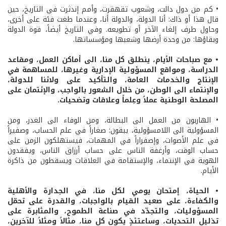
• كم من دول دالت، وشعوب تقهقرت، وأمم إندثرت في التاريخ، حين
قال هذا أو ذاك: أنا الدولة، والدولة أنا، وعندما طغت فئة على أخرى،
وحاول طرف إلغاء الآخر أو تطويعه. وفي التاريخ أيضاً، قوة الدولة
وبقاؤها: من وحدة أرضها وشعبها ومؤسساتها.
• مع صباحات الأيام، ينطلق كل منا، الى أماكن العمل، ومقاعد
الدراسة، ومواقع المسؤولية الإدارية وغيرها، للمساهمة في
الإنتاج والخدمات العامة، والتأكيد على ولائنا للدولة،
والإنتماء الى الوطن، من خلال الشعور بالواجب، والإئتمان على
المصلحة الوطنية عملاً وعِلماً وعلاقات وتضحيات.
• الهاربون من العمل الى البطالة، ومن الوفاء الى الغدر، ومن
المسؤولية الى اللامسؤولية، يبقون: صغاراً في علم الحساب، وصفيراً
في علم الأصوات، وإصفراراً في المهمات، فيستهلكون الزمن على
حساب الوقت، وأرغفة الناس على حساب أرزاق الناس، ويفقدون
الهوية في الإنتماء، والإستقامة في العلاقات ويسقطون من ذاكرة
الأيام.
• الحياة، إمتحان يومي لكل منا، في الجدارة والأهلية
والكفاءة، على صعيد القيام بالواجبات، والقدرة على تحمّل
المسؤوليات، والتجدّد في صناعة الطموح، والمثابرة على
تذليل التحديات، وساعتئذٍ يكون كل منا، مثالاً ومثلاً للآخرين،