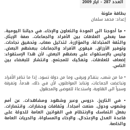
العدد 287 - أيار 2009
بطاقة ملونة
إعداد: محمد سلمان
• ما أحوجنا الى المودة والتعاون والإخاء، في حياتنا اليومية،
مما يعطي العلاقات بين الأفراد والجماعات، صفة الإيثار،
والثقة المتبادلة، والمؤازرة، لتذليل صعاب، وتحقيق نجاحات،
وتوفير الأرزاق، فيقوى الأفراد والجماعات ببعضهم البعض،
وليس بالإستقواء على بعضهم البعض، لأن هذا الإستقواء:
إضعاف للعلاقات، وتفكيك للمجتمع، وانتشار للبغضاء بين
الناس.
• ما من شعب، يتقدّم ويرقى، وما من دولة تسود، إذا ما تنافر الأفراد
وتباغضت الجماعات، وتنابذ المواطنون، لأن في ذلك، هدماً، وتفرقة
وسيراً الى الهاوية، واستدعاءً للفوضى والمجهول.
• في التاريخ، دروس وعبر وشهود ومشاهدات، عن أمم
وشعوب ودول، صنعت أمجاداً، وثقافات وحضارات، وانتصارات،
بفعل التماسك والإنتظام في القوانين العامة للدولة على
قاعدة العدل والإعتدال، والإخاء والمساواة، والحريات العامة
والخاصة.