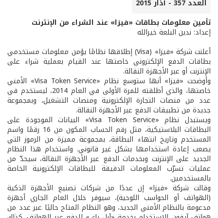
العدد 357 - آذار 2015
تأمين معلومات بطاقات «فيزا» عند الشراء من الإنترنت
إعداد: ندين البلعة خيرالله
أعلنت شركة «فيزا» (Visa) إطلاقها نظامًا يؤمن معلومات مستخدمي
بطاقات الدفع الإلكتروني خاصتها عند القيام بعملية شراء على
الإنترنت أو عبر الأجهزة النقالة.
وأوضحت «فيزا» أنها ستوسع نظام «Visa Token Service» الأمني
خاصتها، والذي أطلقته للمرة الأولى في العام 2014، ليستخدم في
عدد من منصات التجارة الإلكترونية ومنصات التشغيل، وبمجموعة
جديدة من تطبيقات الدفع عبر الأجهزة النقالة.
ويستبدل نظام «Visa Token Service» البيانات الموجودة على
البطاقات البلاستيكية، مثل رقم الحساب المكون من 16 رقمًا واسم
المستخدم وتاريخ انتهاء البطاقة، بمجموعة مميزة من الرموز التي
يصعب إعادة استخدامها بشكل غير قانوني. واستخدام هذا النظام
الجديد على الإنترنت وبخدمات الدفع عبر الأجهزة النقالة، سيحدّ من
عمليات تسرّب المعلومات الدقيقة للبطاقات الإلكترونية الخاصة
بالمستخدمين.
وقالت شركة «فيزا» إن عددًا من شركات تصنيع الأجهزة الذكية
(الهواتف أو الحواسب اللوحية)، سيوفر خلال العام الجاري أجهزة
مدعومة بالنظام الأمني الجديد، وهو النظام المتاح حاليًا عبر عدد من
هواتف آيفون للاستخدام بخدمة «آبل باي» للدفع عبر الهواتف. كذلك