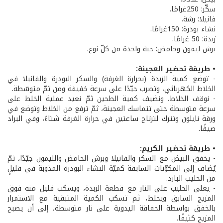
سكّر: 250غرامًا.
فانيلا: رشة.
نشاء بودرة: 150غرامًا.
زبدة: 50 غرامًا.
برش ليمون وحامض: حبة واحدة من كلّ نوع.
• طريقة تحضير العجينة:
- توضع كمية الزبدة (بحرارة الغرفة) والسكر البودرة والفانيلا في
الخلاط الكهربائي، وتضرب جيّدًا على سرعة خفيفة ومن ثمّ متوسّطة.
- نوقف الخلاط، ونضيف كمية الطحين ثمّ نعيد عملية الخلط على
سرعة متوسطة حتى تتماسك العجينة، ثمّ ترفع من الخلاط وتوضع في
ورقة نايلون وتترك لترتاح ساعتين في حرارة الغرفة شتاءً، وفي البراد
صيفًا.
• طريقة تحضير الكريم:
- يخفق البيض مع السكر والفانيلا وبرش الحامض والليمون جيّدًا، ثمّ
يُضاف إلى المكوّنات السابقة كميّة النشاء البودرة المذوبة في قليلٍ
من الحليب البارد.
- يغلى الحليب على النار مع قطعة الزبدة، ويسكب قليل منه فوق
المزيج السابق ويخلط، ثم تسكب الكمية المتبقية مع الاستمرار
بالخفق بواسطة الخفاقة اليدوية على نار متوسطة، إلى أن يصبح
المزيج كثيفًا.