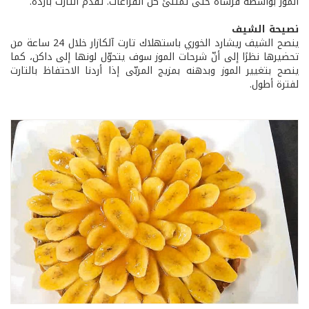
الموز بواسطة فرشاة حتى تمتلئ كلّ الفراغات. تقدّم التارت باردة.
نصيحة الشيف
ينصح الشيف ريشارد الخوري باستهلاك تارت آلكازار خلال 24 ساعة من
تحضيرها نظرًا إلى أنّ شرحات الموز سوف يتحوّل لونها إلى داكن، كما
ينصح بتغيير الموز وبدهنه بمزيج المربّى إذا أردنا الاحتفاظ بالتارت
لفترة أطول.