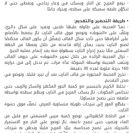
- يرفع المزيج عن النار، ويسكب في وعاءٍ زجاجي، ويغطى حتى لا
تتكوّن طبقة سميكة على سطحه، ويترك جانبًا.
• طريقة التحضير والتقديم:
- تمدّ العجينة على طاولة عليها طحين، وتفرد على شكل دائريّ،
وتلفّ على «الشوبك» وتوضع فوق قالب التارت ثمّ يضغط بالأصابع
على أطرافها حتى تأخذ شكل القالب (يفضّل أن يكون القالب مخصّصًا
لصنع التارت بحيث يمكن إزالة قاعدته من خلال رفعها من الجهة
السفلى ممّا يتيح إخراج التارت بسهولةٍ منه بعد إتمام عملية الخبز).
- تزال العجينة الزائدة من خلال تمرير «الشوبك» على حروف القالب
وتثقب العجينة بواسطة الشوكة عدّة مرات، ثم تدخل إلى فرن حرارته
160 درجة مئوية لمدة 30 دقيقة.
- تخرج العجينة المخبوزة من قالب التارت بعد أن تبرد قليلا، وتوضع في
صحن التقديم.
- تخلط الكريم باتيسيير مع كمية الجوز المكسّر والسكر والزبيب حتى
تتجانس المكونات. ثمّ يسكب المزيج في التارت وينعّم سطحه بواسطة
ملعقة حتى يصبح متساويًا.
- يقطّع الموز إلى شرحات طويلة متساوية العرض، تصفّ فوق حشوة
التارت.
- في الخلاط الكهربائي، توضع كمية مربى المشمش مع قليل من
الماء وتضرب حتى تصبح ناعمة، ثمّ توضع على النار مع الاستمرار
بالتحريك حتى تصبح متجانسة. يبرّد المزيج قليلًا وتدهن به شرحات