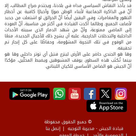
قد يأخذ النقاش السياسي مداه في بلادنا، ويحتدم صراع المطالب، إلا
أنّ في الذاكرة الجماعية لأبناء الوطن صورًا وأخبارًا كافية عن أخطار
التهور والمغامرات. وفي اليقين أيضًا أنّ الحرائق لو اشتعلت من جديد
لأصابت الجميع. وطالما أكدت القيادة في أكثر من مناسبة، أنّ العودة
إلى الماضي ممنوعة، وأنّ من شهد الدمار الذي سببته الأحداث
الداخلية والتدخلات الخارجية، عليه أن يشرح ذلك للأجيال الجديدة، منعًا
من الوقوع في تلك التجربة المشؤومة، وحفاظًا على كل إنجاز تم
تحقيقه.
وها هو الجندي حاضر على الأرض لينزع فتيل أي توتر داخلي وها هو
بينما تُكتَب هذه السطور، يوقف المشبوهين ويضبط المخلّين، مؤكدًا
أنّ الجيش هو الضامن الأساسي للكيان اللبناني.
© جميع الحقوق محفوظة
قيادة الجيش - مديرية التوجيه
إتصل بنا
الخصوصية والأمن
خريطة الموقع