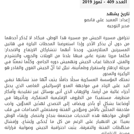
العدد 409 - تموز 2019
تاريخ يشهد
إعداد: العميد علي قانصو
مدير التوجيه
تترافق مسيرة الجيش مع مسيرة هذا الوطن، فيكاد لا يُذكر أحدهما
من دون أن يذكر الآخر. وإذا استعرضنا المحطات البارزة في هاتين
المسيرتين المتلازمتين، وجدنا أنهما تتشاركان الارتفاع والانحدار؛
فكلما مررنا بفترة عانى فيها بلدنا من الويلات والحروب والتشرذم
والفتن، لاحظنا غياب الجيش وتهميش دوره الجامع، وكلّما تمعنّا في
مرحلة ازدهار واستقرار وطمأنينة، تبيّن لنا أنّ الجيش القوي والقادر هو
الركيزة والمحور.
تمتلك المؤسسة العسكرية سجلًا حافلًا يثبت أنّها منذ نشأتها تبقي
اليد على الزناد في مواجهة العدو الإسرائيلي الغاصب الذي يحتل
أجزاء غالية من أرضنا، والإرهاب الذي أتى بوسائل غير تقليدية وأفكار
متطرفة، مستفيدًا من الظروف الإقليمية المتفجّرة، وتأثيرها في
أوضاعنا بشكلٍ أو بآخر. ويضاف إلى التصدي لهذَين العدوَّين، واجب
ملاحقة المخلّين بالأمن ومروّجي الفتنة ومفتعلي الصدامات في قلب
الوطن. مواجهة هذه التحديات مجتمعة بنجاح وانتصار، وإبقاء الوطن
بعيدًا عن الانهيار على الرغم من كل ما يُحكى ويُشاع، وإفشال
مخطّطات الفتنة والتفرقة، يثبت احترافية الجيش وصوابية قراراته
وصدق التزاماته.