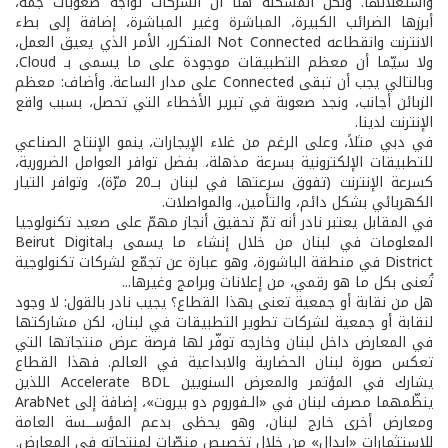
واستغلالها. ولكن المشكلة هنا أن الشركات تواجه صعوبات جمّة،
أبرزها الضرائب الكبيرة، المباشرة وغير المباشرة، إضافة إلى بطء
الانترنت وانقطاعه Not Connected المتكرر، الأمر الذي يعيق العمل،
ولا سيّما أن معظم التطبيقات موجودة على ما يسمى بـ Cloud،
وبالتالي يجب أن تبقى Connected على مدار الساعة. وأضاف: معظم
الزبائن أجانب، ونجد صعوبة في تبرير الأخطاء التي تحصل، بسبب واقع
الإنترنت لدينا.
في دبي مثلاً، وعلى الرغم من غلاء الإيجارات، ينمو الإنتاج الصناعي
للتطبيقات الإلكترونية بسرعة مذهلة، بفضل توافر العوامل الضرورية،
كسرعة الإنترنت (تفوق سرعتها في لبنان بــ20 مرّة)، وتوافر التيار
الكهربائي بشكل دائم، والتأمين، والمواصلات.
في المقابل يعتبر نادر أنه تمّ تحقيق أنجاز مهمّ على صعيد تكنولوجيا
المعلومات في لبنان من خلال إنشاء ما يسمى بـBeirut Digital
District في منطقة الباشورة، وهو عبارة عن تجمّع لشركات تكنولوجية
تُعنى بكل ما هو رقمي، من إعلانات وبرامج وغيرها...
هل من نقابة أو جمعية تعنى بهذا القطاع؟ يجيب نادر بالقول: لا وجود
لنقابة أو جمعية لشركات تطوير التطبيقات في لبنان، لكن مشاركتها
في المعارض داخل لبنان وخارجه توفّر لها فرصة عرض منتجاتها التي
تعكس صورة لبنان الحضارية والابداعية في العالم. فهذا القطاع
يشارك في المؤتمر والمعرض السنويين Accelerate BDL اللذين
ينظّمهما مصرف لبنان في «الـفوروم دو بيروت»، إضافة إلى ArabNet
ومعارض أخرى خارج لبنان، وهو يحظى بدعم المؤســـسة العامة
للاستثمارات «إيدال» من خلال تخصيص منصّات لمنتجاته في المعارض.