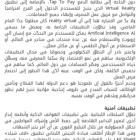
دون الحاجة إلى بطاقة الدفع Tap To Pay، بالإضافة إلى تطبيق
Virtual Reality الذي يتيح للمستخدم الدخول إلى الفرع افتراضيَا
والتواصل مع فريق عمل المصرف وإنهاء جميع المعاملات...
ولا بدّ من الاشارة هنا إلى أن reality virtual كان مطلوبًا جدًا العام
الماضي، وقد تطوّرت التطبيقات الخاصة به، وبفضل ما يسمى
Artificial Intelligence AI يمكن للمستخدم من التحدّث مع إنسان آلي
(روبوت) والاستعلام منه عن عدة منتجات في متاجر في العالم، أو
الاستعلام عن أحوال الطقس، أو عن مكان معيّن...
واعتبر نادر أن التطوّر التكنولوجي وخصوصًا في مجال التطبيقات
الإلكترونية، ساهم في نمو الاقتصاد ولا سيّما المعرفي منه، وسهّل
حياة المستخدمين وقصّر المسافات بين دول العالم، كما ساهم في
تخفيض الكلفة، ولكن في الوقت عينه أدّى هذا التطور إلى اختصار
فرص العمل.
وختم أخيرًا بالقول إن طموحنا هو دعم الدولة لهذا القطاع وتأمين
الوظائف للشباب المبدع في ظروف إنتاجية مؤاتية تتيح لهم تطور
قدراتهم وبلدهم في الوقت نفسه.
تطبيقات أمنية
تعوّل السلطات اللبنانية على تطبيقات الهواتف الذكية وأنظمة إنذار
أخرى لتعزيز التدابير الهادفة إلى حفظ الأمن وإشراك المواطنين في
تحمّل المسؤولية من خلال التبليغ الفوري عن أي أمر يثير الشبهات.
وفي هذا الإطار أطلقت قيادة الجيش اللبناني تطبيق «لاف شيلد»
LAF Shield على الهواتف الذكية، وهو يتيح للمواطنين تسجيل فيديو