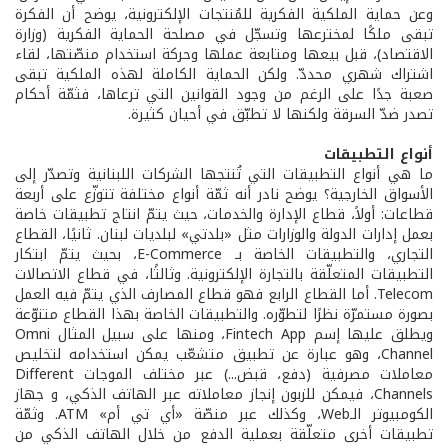
وعن حماية الملكية الفكرية للمُنتجات الإلكترونية، يوضح أن الفكرة
تبقى ملكًا لمخترعها وتسجّل في مصلحة الحماية الفكرية (وزارة
الاقتصاد)، قبل بيعها ومتابعة عملها وحركة استخدام منصّتها، لقاء
اشتراك شهري محددّ. ولكن الحماية الكاملة لهذه الملكية تبقى
صعبة جدًا على الرغم من وجود القوانين التي ترعاها، فثمّة أحكام
تصدر ضدّ السرقة ولكنها لا تطبّق في أحيان كثيرة.
أنواع التطبيقات
ما هي أنواع التطبيقات التي تُنتجها الشركات اللبنانية وتصدّر إلى
الأسواق الخارجية؟ يوضح نادر أنه ثمّة أنواع مختلفة تتوزّع على أربعة
قطاعات: أولاً، قطاع الإدارة والخدمات، حيث يتمّ انتاج تطبيقات خاصة
بعمل إدارات الدولة والوزارات مثل «بلدتي» لبلديات لبنان. ثانيًا، القطاع
التجاري، والتطبيقات الخاصة بـ E-Commerce، بحيث يتمّ ابتكار
التطبيقات المتعلّقة بالتجارة الإلكترونية. وثالثًا، في قطاع الاتصالات
Telecom. أما القطاع الرابع فهو قطاع المصارف الذي يتمّ فيه العمل
بصورة مستمرّة نظرًا لتطوّره. والتطبيقات الخاصة بهذا القطاع متنوّعة
ويطلق عليها إسم Fintech App، ومنها على سبيل المثال Omni
Channel، وهو عبارة عن تطبيق متشعّب يمكن استخدامه لتخليص
معاملات مصرفية (دفع، قبض...) عبر مختلف الموجات Different
Channels، فيمكن للزبون إنجاز معاملاته عبر الهاتف الذكي، و جهاز
الكومبيوتر الـWeb، وكذلك عبر منصّة «أي تي أم» ATM. وثمّة
تطبيقات أخرى متعلّقة بعملية الدفع من خلال الهاتف الذكي من