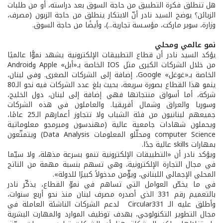
هل تنطلق فكرة التطبيق من حاجة السوق بعد دراسته، أو من طلبات
الزبائن؟ يوضح السيد نادر أنّ الابتكار ينطلق من حاجة الزبون (مصرف،
وزارة، سوبر ماركت، مؤسـسة تجارية...)، وأيضًا من حاجة السوق.
نمو عالمي ومحلي
يؤكد السيد نادر أن قطاع التطبيقات الإلكترونية يشهد نموًّا عالميًا
من خلال الشركات الكبرى مثل IOS الخاصة بـ«أبل» Apple وAndroid
الخاصة بـ«غوغل» Google، إضافة إلى الشركات الصغرى. وفي لبنان،
ينمو هذا القطاع بصورة سريعة، بحيث بلغ عدد الشركات فيه نحو الـ80
شركة، أما أسواق منتجاتها فهي إضافة إلى لبنان، دول الخليج،
وسوريا والعراق وشمال أفريقيا. والعاملون في هذه الشركات
جميعهم لبنانيون من فئة الشباب ولا تتجاوز أعمارهم الـ25 عامًا،
ويحملون شهادات جامعية عالية (مهندسون ومبرمجو معلوماتية
computer Science ومحلّلو المعلومات Data Analysis) ويتمتّعون
بمهارات skills عالية جدًا.
ويؤكد نادر أن «التطبيقات الإلكترونية تنمو بسرعة مذهلة، ولا سيّما
في مجال التجارة الإلكترونية، وهي تسهم بنسبة مهمة من الناتج
المحلي الإجمالي اللبناني، ويؤّمن مدخولاً كبيرًا للدولة».
في ما يخصّ العوامل التي تساهم في نموّ القطاع، يذكّر نادر
بالتعميم رقم 331 الذي أصدره مصرف لبنان منذ نحو أربع سنوات،
وأطلق عليه الـ Circular331 لدعم الشركات الناشئة العاملة في
مجال التطوير التكنولوجي، بهدف توظيف الموارد والمهارت البشرية