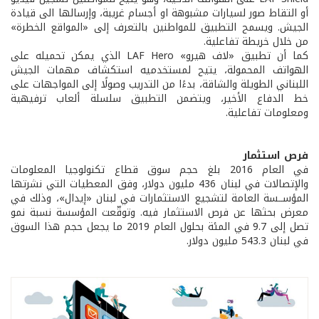
أو التقاط صور لسيارات مشبوهة او أجسام غريبة، وإرسالها الى قيادة
الجيش. ويسمح التطبيق للمواطنين بالتعرف إلى «المواقع الخطرة»
من خلال خريطة تفاعلية.
كما أن تطبيق «لاف هيرو» LAF Hero الذي يمكن تحميله على
الهواتف المحمولة، يتيح لمستخدميه استكشاف مهمات الجيش
اللبناني الطويلة والشاقة، بدءًا من التدريب وصولًا إلى المواجهات على
خط الدفاع الأخير، ويتضمن التطبيق سلسلة ألعاب ترفيهية
ومعلومات تفاعلية.
فرص استثمار
في العام 2016 بلغ حجم سوق قطاع تكنولوجيا المعلومات
والإتصالات في لبنان 436 مليون دولار، وفق المعطيات التي نشرتها
المؤســسة العامة لتشجيع الاستثمارات في لبنان «إيدال»، وذلك في
معرض بحثها عن فرص الاستثمار فيه. وتوقّعت المؤسسة نسبة نمو
تصل إلى 9.7 في المئة بحلول العام 2019 ما يجعل حجم هذا السوق
في لبنان 543.3 مليون دولار.