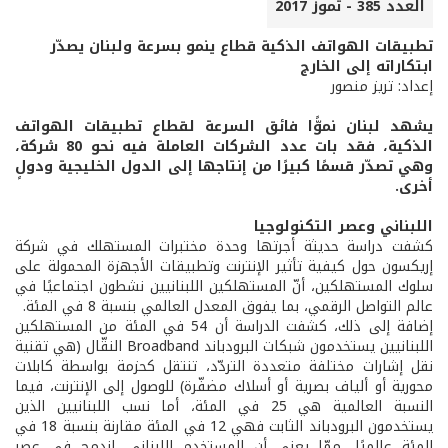
العدد 385 - تموز 2017
تطبيقات الهواتف الذكية قطاع ينمو بسرعة ولبنان يصدّر
ابتكاراته إلى الخارج
إعداد: تريز منصور
يشهد لبنان نموًّا فائق السرعة لقطاع تطبيقات الهواتف
الذكية، فقد بات عدد الشركات العاملة فيه نحو 80 شركة،
وهي تصدّر قسمًا كبيرًا من إنتاجها إلى الدول الخليجية ودولٍ
أخرى.
اللبناني وعصر التكنولوجيا
كشفت دراسة حديثة أجرتها وحدة مختبرات المستهلك في شركة
إريكسون حول كيفية تأثير الإنترنت وتطبيقات الأجهزة المحمولة على
سلوك المستهلكين، أنّ المستهلكين اللبنانيين نشطون اجتماعيًا في
عالم التواصل الرقمي، بما يفوق المعدل العالمي بنسبة 8 في المئة.
إضافة إلى ذلك، كشفت الدراسة أن 54 في المئة من المستهلكين
اللبنانيين يستخدمون شبكات البرودباند Broadband النقّال (هي تقنية
نقل إشارات مختلفة متعددة التردّد، تنتقل كحزمة بواسطة كابلات
محورية أو ألياف بصرية أو أسلاك مضفّرة) للوصول إلى الإنترنت، فيما
النسبة العالمية هي 25 في المئة، أما نسب اللبنانيين الذين
يستخدمون البرودباند الثابت فهي 12 في المئة مقارنة بنسبة 18 في
المئة عالميًا، ممّا يعني أن المستخدم اللبناني، اندمج في عصر