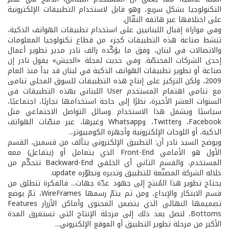
التكنولوجيا بشكل سريع، وهو قابل لاستخدام التطبيقات الإلكترونية
على اختلافها عبر هاتفه النقّال.
وفي موازاة إقبال اللبنانيين على استخدام تطبيقات الهواتف الذكية،
تنشط صناعة هذه التطبيقات كجزء من قطاع تكنولوجيا المعلومات
والاتصالات في لبنان، وفق ما يؤكّده رالف نادر مدير تطوير أعمال
إحدى الشركات المختصّة. وفي حديث لمجلة «الجيش» يقول نادر إن
صناعة أو تطوير تطبيقات الهواتف الذكية في لبنان قد بدأ منذ العام
2009، ولكن التركيز على إنتاج هذه التطبيقات للسوق المحلي تنامى
مع تنامي اهتمام المستخدم User اللبناني بهذه التطبيقات في
السنوات العشر الأخيرة، نظرًا إلى حاجة استخدامها تجاريًا، اجتماعيًا،
سياسيًا ويشمل هذا الاستخدام وسائل التواصل الاجتماعي مثل
Facebook، وTwitter، وWhatsapp وغيرها، عبر منصّات الهواتف
الذكية، أو اللوحات الإلكترونية وأجهزة الكومبيوتر...
ويوضح السيد نادر أن: التطبيق الإلكتروني يتألف من قسمين، القسم
الأول هو الأمامي Front-End الذي يتعامل أو (يتفاعل) معه
المستخدم، والقسم الثاني أي الخلفي Backward-End تتحكّم من
خلاله الشركة المصنّعة للتطبيق وتديره وتطوّره update.
يحتاج تطوير هذا المُنتج إلى جهود عدّة جهات... فالفكرة تنطلق من
قسم الابتكار والإبداع، ومن ثم يتمّ رسمها WireFrames، ثمّ يوضع
تصميمها النهائي الذي يتضمن المحتوى وأماكن الأزرار Features
Bottoms، لنصل بعد ذلك إلى مرحلة الإنتاج التي تستغرق المدة
الأكبر من مرحلة تطوير التطبيق أو الموقع الإلكتروني...