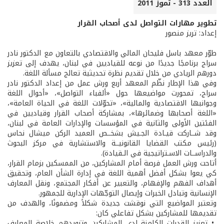
العدد 313 - تموز 2011
تطوير مهارات التواصل لدى أصحاب القرار
إعداد: تريز منصور
طوّر معهد باسل فليحان المالي والاقتصادي بالتعاون مع الدكتور نادر
سراج برنامجًا جديدًا من نوعه للقياديين في لبنان، يهدف إلى تعزيز
دورهم الريادي من خلال تقديم نظرة تحديثية تعالج مسألة اللغة.
وفي هذا الإطار نظّم المعهد أربع ورش عمل من إعداد الدكتور نادر
سراج، تمحورت مواضيعها حول «ألفباء التواصل»، «أحوال اللغة
وجوانبها الاقتصادية والمالية»، «تحوّلات اللغة في الحياة العامة»،
«اللغة أصحابها وضمائرها»، بمشاركة أصحاب القرار وقياديين في
الفئتين الأولى والثانية في المؤسسات والإدارات العامة في لبنان،
وقد شــاركت قيـادة الجـيش بشخــص العميد الركن ميشال نحاس
(رئيس مكتب القضايا القانونيــة والاستشارية في مركز البحوث
والدراســات الاسـتراتيجية في الـقيادة).
أتاحت ورش العمل فرصة أمام المشاركين، من الممسكين بزمام القرار،
كي يعوا بشكل أفضل أهمية اللغة في إدارة الشأن العام، وتحقيق
أهداف الفهم والإفهام، والتعبير عن أفكار المجتمع، ونقل المعارف
الإنسانية وتبادل الخبرات وإيصال التوجّهات الإدارية للجمهور.
وتعتبر المواضيع التي نوقشت جديدة شكلاً ومضمونًا، والهدف من
تقديمها للمشاركين بشكل تفاعلي كان:
• تعزيز القدرات الكامنة لدى المشاركين وتزويدهم خلاصة المعارف