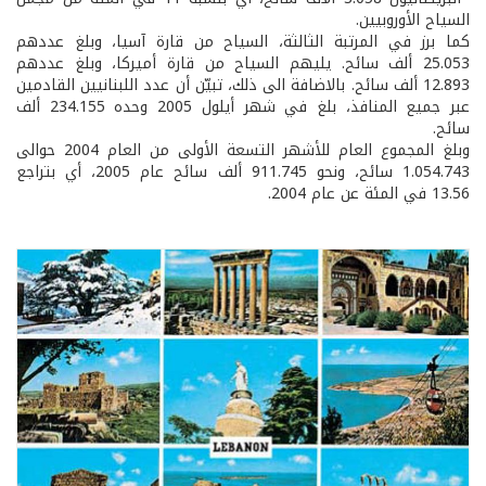
السياح الأوروبيين.
كما برز في المرتبة الثالثة، السياح من قارة آسيا، وبلغ عددهم
25.053 ألف سائح. يليهم السياح من قارة أميركا، وبلغ عددهم
12.893 ألف سائح. بالاضافة الى ذلك، تبيّن أن عدد اللبنانيين القادمين
عبر جميع المنافذ، بلغ في شهر أيلول 2005 وحده 234.155 ألف
سائح.
وبلغ المجموع العام للأشهر التسعة الأولى من العام 2004 حوالى
1.054.743 سائح، ونحو 911.745 ألف سائح عام 2005، أي بتراجع
13.56 في المئة عن عام 2004.