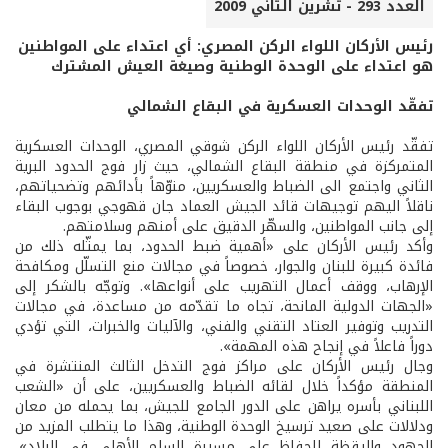
العدد 293 - تشرين الثاني 2009
رئيس الأركان اللواء الركن المصري: أي اعتداء على المواطنين
هو اعتداء على الوحدة الوطنية وصيغة العيش المشترك
تفقّد الوحدات العسكرية في البقاع الشمالي
تفقّد رئيس الأركان اللواء الركن شوقي المصري، الوحدات العسكرية
المتمركزة في منطقة البقاع الشمالي، حيث زار فوج الحدود البرية
الثاني واجتمع الى الضباط والعسكريين، منوّهاً بأدائهم وتضحياتهم،
ناقلاً اليهم توجيهات قائد الجيش العماد جان قهوجي بوجوب البقاء
إلى جانب المواطنين، والسهّر الدقيق على أمنهم وسلامتهم.
وأكد رئيس الأركان على «أهمية ضبط الحدود، بما يمثّله ذلك من
فائدة كبيرة للبنان والجوار، خصوصاً في مجالات منع التسلّل ومكافحة
الإرهاب، ووقف أعمال التهريب على أنواعها». وتوجّه بالشكر إلى
«الجهات الدولية المانحة، تجاه ما تقدّمه من مساعدة، في مجالات
التدريب وتوفير العتاد التقني والفني، والآليات والخبرات، التي تؤدي
دوراً فاعلاً في إنجاح هذه المهمة».
وجال رئيس الأركان على مراكز فوج التدخل الثالث المنتشرة في
المنطقة مؤكداً خلال لقائه الضباط والعسكريين، على أن «الشعب
اللبناني بأسره يراهن على الدور الجامع للجيش، بما يحمله من معان
ودلالات على صعيد ترسيخ الوحدة الوطنية، وهذا ما يتطلب المزيد من
الجهود واليقظة للحفاظ على مسيرة السلم الأهلي في البلاد»،