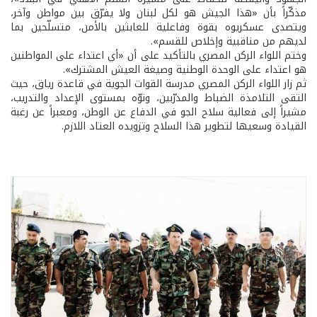
مذكّراً بأن «هذا الجيش هو لكل لبنان ولا يفرّق بين مواطن وآخر،
ويتصدى عسكريوه بقوة وفاعلية للعابثين بالأمن، متسلّحين بما
لديهم من مناقبية وإخلاص للقسم».
وختم اللواء الركن المصري بالتأكيد على أن «أي اعتداء على المواطنين
هو اعتداء على الوحدة الوطنية وصيغة العيش المشترك».
ثم زار اللواء الركن المصري مدرسة القوات الجوية في قاعدة رياق، حيث
التقى التلامذة الضباط والمدرّبين، ونوّه بمستوى الإعداد والتدريب،
مشيراً إلى فعالية سلاح الجو في الدفاع عن الوطن، ومعبراً عن رغبة
القيادة وسعيها لتطوير هذا السلاح وتزويده العتاد اللازم.