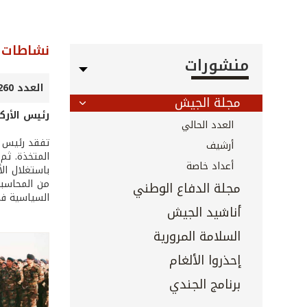
نشاطات ر
منشورات
العدد 260 - شباط 2007
مجلة الجيش
رئيس الأرك
العدد الحالي
تفقد رئيس ا
أرشيف
المتخذة. ثم
أعداد خاصة
باستغلال الأ
من المحاسبة
مجلة الدفاع الوطني
السياسية في
أناشيد الجيش
السلامة المرورية
إحذروا الألغام
برنامج الجندي