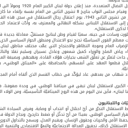
حيا بدونها.
أيلول 1943، وقيام مجلس النواب بتاريخ 8 تشرين الثاني من ال
الحادي عشر من تشرين الثاني 1943، يوم اعتقال رجال الاستقلا
 إلى الاستقلال اللبناني بشكله النهائي والمعترف به، وأدّت لاعتماد الحك
ا لذكرى الاستقلال».
لورت وسادت في حينه، سعيًا لقيام وطن لبنانيّ مستقلّ، معادلة جديدة ق
 معظم القوى السياسيّة تجنح نحو الاعتدال ومنطق الحوار السياسي الذي ن
 الإضراب العام وموجة التظاهر والاحتجاج التي عمّت مختلف مناطق لبنان 
اء رياض الصلح والوزراء كميل شمعون وعادل عسيران وسليم تقلا والنائ
جاءت لتعبّر عن تعلّق الشعب بخيارات هؤلاء القادة، ونهجهم، وبصيغة الع
لال قطعوا العهد على أنفسهم، بالمحافظة على «الميثاق الوطني»، بصف
يّة.
ة الكبرى لاستقلال لبنان تبقى في ميثاقنا الوطني، في وحدة صفوفنا، في
نا لبنان». فأين نحن اليوم من هذه الروح الميثاقيّة التأسيسيّة، ومن الولاء
نيّات واللبنانيون
 الاستقلال التحرّر من أيّ احتلال أو انتداب أو وصاية، وفرض السيادة ال
لقرار السياسي الوطني، بعيدًا من أيّ تدخّل أو ضغط خارجيّ، ونجاح الدولة 
فظ الأمن والحريات وحقوق الإنسان، ويقيم العدل، ويسمح بالتداول الدوري
ستقلال كذلك، تحقيق العدالة الاجتماعيّة والنموّ الاقتصادي والتنمية البش