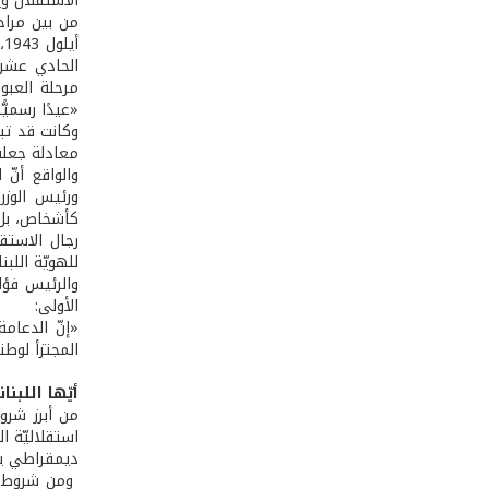
الاستقلال وي
مرحلة العبور
«عيدًا رسميًّ
وكانت قد تب
معادلة جعلت
والواقع أنّ
ورئيس الوزر
كأشخاص، بل 
رجال الاستق
للهويّة اللبنان
الأولى:
«إنّ الدعام
المجتزأ لوطن
أيّها اللبنا
من أبرز شروط
استقلاليّة ا
ديمقراطي يح
ومن شروط الا