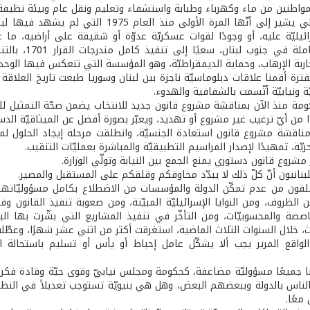
لمواطنين من ماء وكهرباء وطبابة واستشفاء وتعليم ونقل عام وبيئة نظيفة
والواقع الحالي يشير إلى أنّها المرة الأو
رائيليّة عليه، أو وجودًا لقوات عسكريّة عدوّة أو شقيقة على أراضيه، ما
المؤقتة العا
اربة الإرهاب، وحماية الديمقراطيّة، وهو المؤسسة التي تنعكس فيها الوحدة
ترة أقمنا علاقات دبلوماسيّة ناجزة بين لبنان وسوريا طبعت تاريخ العلاقة ب
ّة ونيابيّة أتّسمت بالشفافية والهدوء.
مة منذ الآن بمناقشة مشروع قانون جديد للانتخاب يضمن صحّة التمثيل للشرا
ا من أيّ ترغيب غير مشروع أو تهديد، ويعبّر بصورة أفضل عن الميثاقيّة الد
ناقشة مشروع قانون استعادة الجنسيّة، وانطلقت مرحلة إيجاد الحلول لمشكل
ريّة، تمهيدًا لإصدار المراسيم التطبيقيّة والمباشرة بعمليّات التنقيب.
ر مشروع قانون دستوري يمنع الجمع بين النيابة وتولّي الوزارة.
للبنانيون أنّ كلّ ذلك لا يبدّد مخاوفكم وقلقكم على المستقبل والمصير.
قلقون من عدم تمكّن الدولة والمؤسسات من الاضطلاع بكامل مسؤوليّاتها
لظروف، ومن النوايا الإسرائيليّة المبيّتة، ومن صعوبة تنفيذ القانون 
صة والمحسوبيّات، ومن التأخّر في تنفيذ المشاريع التي بشّرت بها البيان
، خلال السنوات الثلاث الماضية، استغرقت أكثر من اثني عشر شهرًا، وعطّل
 الواقع المرير يجب ألا يشكّل عامل إحباط أو يأس أو تسليم باستحالة ا
ا جميعًا مسؤوليّة مضاعفة، كحكومة ومجلس نيابيّ وقوى حيّة وقادة فكر 
لناس بالدولة وببعضهم البعض، وهل هي بنيويّة تستوجب تعديلاً في النظا
 معًا.