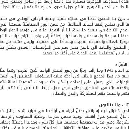
 هذه التساؤلات الجوهريّة تستلزم بحدّ ذاتها ورشة حوار شامل وعميق على 
لنظر عن الجدل الظرفيّ القائم حول الجدوى من إعادة تفعيل هيئة الحوار 
، حريّ بنا المضيّ قدمًا في عمليّة تنفيذ وثيقة الوفاق الوطني في جميع ب
ة التي تطمح إليها أجيالنا الطالعة، من ضمن الروح الميثاقيّة نفسها التي
ا عدم التباطؤ في تنفيذ ما سبق لنا أن اتفقنا عليه في مؤتمر الحوار الو
يمًا للسيادة والاستقلال والاستقرار، إضافةً إلى واجب التزام قرارات الشرع
توخيًا للعدالة والحقيقة المجردة وحفاظًا على صدقيتنا وليس خشية من عقوب
المنطق والحاجة الى تأمين حسن سير عمل المؤسسات، السعي بشكلٍ حثيث لتو
، لا بل تعطيلها لعمل الدولة على أكثر من صعيد.
الأعزّاء
بيّ الكريم؛ وهذا مثال يحتذى، ومدعاة اعتزاز وأمل.
سبة من هذا الموقع بالذات، كي أوجّه عناية المسؤولين المعنيين إلى أهم
ة الإداريّة، الذي يعمل على إعداده بشكل حثيث، وذلك تمهيدًا لمناقشته
 والاجتماعيّة في المناطق، وخلق فرص عمل، وربط اللبنانيين وأبنائهم، بأ
هم واستعدادهم للمشاركة والبذل والعطاء.
نيّات واللبنانيون
ذي لا تزال فيه إسرائيل تحتلّ أجزاء من أراضينا في مزارع شبعا وتلال ك
فإنّ الجميع يعون أهميّة توحيد مجمل قدراتنا الوطنيّة المقاومة والرادعة
مشروعة، وهي قدرات تصونها وتحميها قبل كلّ شيء وحدتنا الوطنيّة وتماسك 
لبنانيون مقدرة على مواكبة التطوّرات الإقليميّة المشوبة بالعنف، بكث