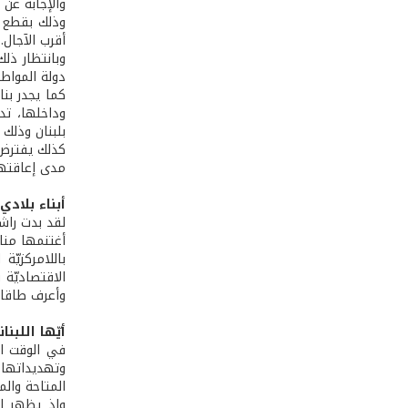
والإجابة عن
وذلك بقطع ا
أقرب الآجال.
وبانتظار ذلك
دولة المواطن
كما يجدر بن
وداخلها، تدع
بلبنان وذلك 
كذلك يفترض 
مدى إعاقتها
أبناء بلادي 
لقد بدت راشيا العام 1943 وما زالت، رمزًا من رموز العيش الواحد الأ
أغتنمها منا
باللامركزيّ
الاقتصاديّة
وأعرف طاقات
أيّها اللبنا
في الوقت ال
وتهديداتها، 
المتاحة وال
وإذ يظهر ال