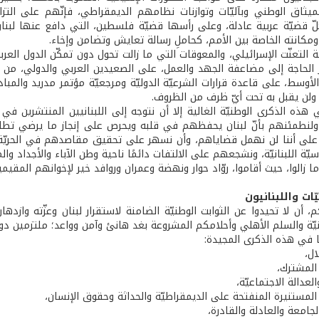
لميثاق الوطني وبآليّات وتوازنات نظامهم الديمقراطي، فإنّهم على التزام
كلّ قضيّة عربية عادلة، وعلى رأسها قضيّة فلسطين، التي دافع عنها لبن
ومكانته الخاصة بين الأمم، كحاملِ رسالة تعايش وتضامن وإخاء.
التعنّت الإسرائيلي، والمعوقات التي ما زالت تحول دون تمكّن الدول ال
رز الحاجة إلى مضاعفة الجهد والعمل، على الصعيدين العربي والدولي، م
وسط، على قاعدة قرارات الشرعيّة الدوليّة ومرجعيّة مؤتمر مدريد والمبادر
 ولن يقبل به تحت أيّ ظرف من الظروف.
 هذه الذكرى الوطنيّة الغالية إلا أن نتوجه إلى اللبنانيين المنتشرين ف
، ولنطمئنهم بأنّ لبنان يحفظهم في قلبه ويحرص على إنجاز ما يرضي تطلع
لى أننا لن نهمل قضاياهم، وأن نسهر على تحقيق مقاصدهم في الحريّة و
سيّة اللبنانيّة، ونشجعهم على الالتفات دائمًا ناحية وطن الآباء والأجداد
ا زالوا، حيث أقاموا، روّاد حوار ونهضة وعمران وروافد خير لإخوانهم المقيمي
نيّات واللبنانيون
، أن لا تحيدوا عن الثوابت الوطنيّة الضامنة لاستقرار لبنان وعزّته وازده
يّة والسلم الأهلي وأحلامكم المشروعة بغد هانئ وآمن وواعد؛ ملتزمين دومً
 في هذه الذكرى المجيدة:
ال،
المشترك،
العدالة الاجتماعيّة،
المستنيرة المنفتحة على الديمقراطيّة والحداثة وحقوق الإنسان،
لجامعة والعادلة والقادرة،