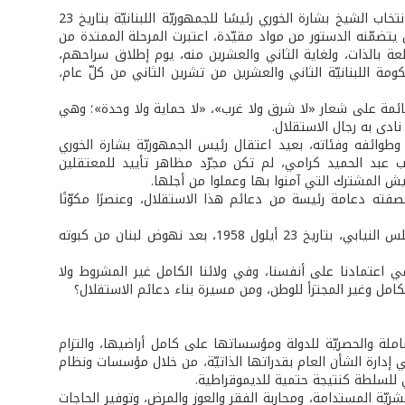
من بين مراحل النضال المتعددة، منذ إعلان دولة لبنان الكبير العام 1920 وصولاً الى انتخاب الشيخ بشارة الخوري رئيسًا للجمهوريّة اللبنانيّة بتاريخ 23
عام نفسه بإلغاء ما كان يتضمّنه الدستور من مواد مقيّدة، اعتبرت المرحلة الممتدة من
ل في سجن هذه القلعة بالذات، ولغاية الثاني والعشرين منه، يوم إطلاق سراحهم،
ومة اللبنانيّة الثاني والعشرين من تشرين الثاني من كلّ عام،
ائمة على شعار «لا شرق ولا غرب»، «لا حماية ولا وحدة»؛ وهي
ادى به رجال الاستقلال.
وطوائفه وفئاته، بعيد اعتقال رئيس الجمهوريّة بشارة الخوري
ب عبد الحميد كرامي، لم تكن مجرّد مظاهر تأييد للمعتقلين
يش المشترك التي آمنوا بها وعملوا من أجلها.
ته دعامة رئيسة من دعائم هذا الاستقلال، وعنصرًا مكوّنًا
والرئيس فؤاد شهاب من بعدهم، عاد ليؤكّد في خطاب القسم الذي ألقاه أمام المجلس النيابي، بتاريخ 23 أيلول 1958، بعد نهوض لبنان من كبوته
 اعتمادنا على أنفسنا، وفي ولائنا الكامل غير المشروط ولا
 الكامل وغير المجتزأ للوطن، ومن مسيرة بناء دعائم الاستقلال؟
شاملة والحصريّة للدولة ومؤسساتها على كامل أراضيها، والتزام
في إدارة الشأن العام بقدراتها الذاتيّة، من خلال مؤسسات ونظام
 للسلطة كنتيجة حتمية للديموقراطية.
ريّة المستدامة، ومحاربة الفقر والعوز والمرض، وتوفير الحاجات