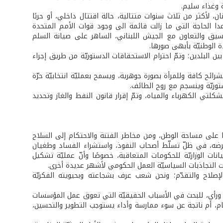
 وغذاء سليم.
لى منذ العام 1975 التي لم يشهد فيها لبنان، لأكثر من ثلاث سنوات متتالية، حالة اقتتال داخلي، أو حربًا
 عدا الحاجة التي ما زالت قائمة الى وجود قوات الأمم المتحدة
ملة في جنوب لبنان، سعيًا إلى تنفيذ كامل مندرجات القرار 1701، بالتنسيق والتعاون مع الجيش اللبناني، الساهر على صيانة السلم
 الوطنيّة بأبهى صورها.
ين البلدين؛ وتمّ احترام الاستحقاقات الدستوريّة من طريق إجراء
ئح كافة وللمرأة بصورة جوهرية، ويسمح بعمليّة انتخابيّة حرّة
ستوريّة وينسجم مع روح الطائف.
تي الكهرباء والمياه، وتمّ إقرار قانون النفط والغاز وتحديد
 على مساحة الوطن، ومن مخاطر الفتنة والاحتكام إلى السلاح
وفرضه، في ظلّ تسلّط أصحاب النفوذ، واستشراء الفساد وطغيان
ات الوزاريّة للحكومات المتعاقبة، خصوصًا وأنّ عمليّة تشكيل
ت التجاذبات السياسيّة العمل الحكومي لأشهر عديدة أخرى.
لإصلاح والتقدّم؛ ونحن شعب عرف بشجاعته وبحيويته الفكريّة
ورأي، للبحث في الأسباب الحقيقيّة التي تعوق عمل المؤسسات
م، أم ناتجة عن سوء ممارسة وأداء يستوجب التطوير والتحسين،