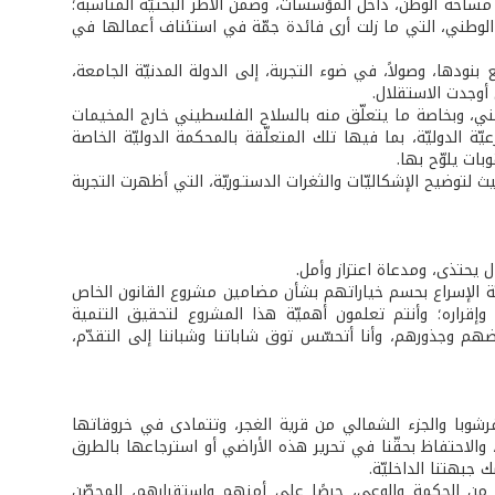
مساحة الوطن، داخل المؤسسات، وضمن الأطر البحثيّة المناسبة؛
الوطني، التي ما زلت أرى فائدة جمّة في استئناف أعمالها في
نودها، وصولاً، في ضوء التجربة، إلى الدولة المدنيّة الجامعة،
 أوجدت الاستقلال.
طني، وبخاصة ما يتعلّق منه بالسلاح الفلسطيني خارج المخيمات
يّة الدوليّة، بما فيها تلك المتعلّقة بالمحكمة الدوليّة الخاصة
ات يلوّح بها.
ضيح الإشكاليّات والثغرات الدستـوريّة، التي أظهرت التجربة
يّة الإسراع بحسم خياراتهم بشأن مضامين مشروع القانون الخاص
 وإقراره؛ وأنتم تعلمون أهميّة هذا المشروع لتحقيق التنمية
رضهم وجذورهم، وأنا أتحسّس توق شاباتنا وشباننا إلى التقدّم،
فرشوبا والجزء الشمالي من قرية الغجر، وتتمادى في خروقاتها
، والاحتفاظ بحقّنا في تحرير هذه الأراضي أو استرجاعها بالطرق
جبهتنا الداخليّة.
ير من الحكمة والوعي، حرصًا على أمنهم واستقرارهم، المحصّن