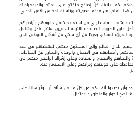
هم، كما دائمًا، كلّ إصلاح منفتح على الحريّة والديمقراطيّة
ان هذا العام، من موقع عضويته ورئاسته لمجلس الأمن الدولي،
عربيّة والشعب الفلسطيني من استعادة كامل حقوقهم وأراضيهم
ن أجل خلق الظروف الضاغطة اللازمة لتحقيق سلام عادل وشامل
ة العربيّة للسلام، بعيدًا من أيّ شكلٍ من أشكال التوطين الذي
ي جميع بلدان العالم وإلى المتحدّرين منهم، لتهنئتهم في عيد
اتهم وأمنياتهم في الاتصال والوحدة والتمازج بين الثقافات،
التفاهم والانفتاح والسيادة وعلى إشراك الراغبين منهم في
 والمحافظة على هويتهم وتراثهم وعلى الاستثمار فيه.
ن.
اره؛ وأن تحيدوا أنفسكم عن كلّ ما من شأنه أن يؤثّر سلبًا على
ا نهج الحوار والمنطق والاعتدال.