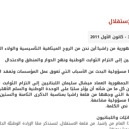
إستقلال
ورية من راشيا:أين نحن من الروح الميثاقية التأسيسية والولاء ا
يين إلى التزام الثوابت الوطنية ونهج الحوار والمنطق والاعتدال
ًا مسؤولية البحث عن الأسباب التي تعوق عمل المؤسسات وتفقد 
لجمهورية العماد ميشال سليمان اللبنانيين إلى التزام الثوابت ا
كل ما من شأنه أن يؤثر سلبًا على الوحدة الوطنية والسلم الأهلي
 التي وجهها من قلعة راشيا بمناسبة الذكرى الثامنة والستين 
ًا مسؤولية مضاعفة.
نص الكلمة.
انيّات واللبنانيون
العام من راشيا، من قلعة الاستقلال، لنستذكر معًا الإرادة الوطنيّة الج