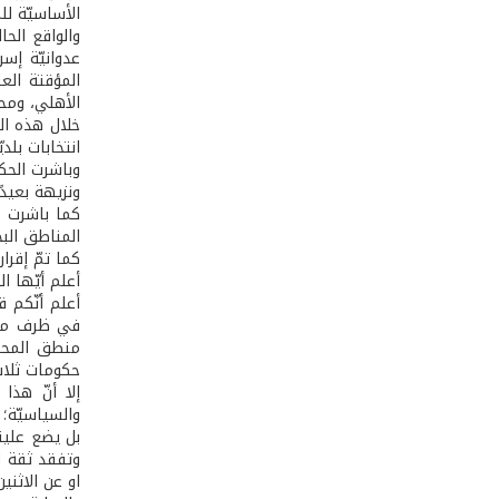
الأساسيّة ل
عدوانيّة إس
الأهلي، ومح
خلال هذه الف
انتخابات بلدي
وباشرت الحكو
ونزيهة بعيدً
كما باشرت م
المناطق البح
كما تمّ إقرا
أعلم أيّها ا
أعلم أنّكم 
في ظرف من ا
منطق المحاص
حكومات ثلاث
إلا أنّ هذا
والسياسيّة؛
بل يضع علين
وتفقد ثقة ا
او عن الاثنين