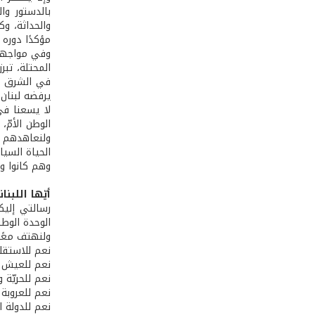
بالدستور وا
والحداثة، و
مؤكدًا دوره 
وفي مواجهة 
المحتلة، تب
في الشرق الأ
يرفضه لبنان
لا يسعنا في
الوطن الأمّ
ولنعاهدهم ع
الحياة السيا
وهم كانوا وم
أيّها اللبنا
رسالتي إليكم
الوحدة الوطن
ولنهتف معًا
نعم للاستقل
نعم للعيش 
نعم للحريّة و
نعم للعروبة 
نعم للدولة ا