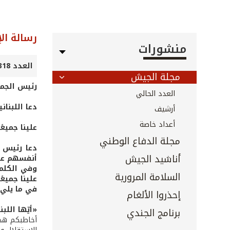
رسالة ال
منشورات
العدد 318 - كانون الأول 2011
مجلة الجيش
رئيس الجمه
العدد الحالي
دعا اللبنان
أرشيف
أعداد خاصة
علينا جميع
مجلة الدفاع الوطني
دعا رئيس ا
أناشيد الجيش
أنفسهم عن 
وفي الكلمة
السلامة المرورية
علينا جميع
في ما يلي 
إحذروا الألغام
«أيّها اللبن
برنامج الجندي
أخاطبكم هذا 