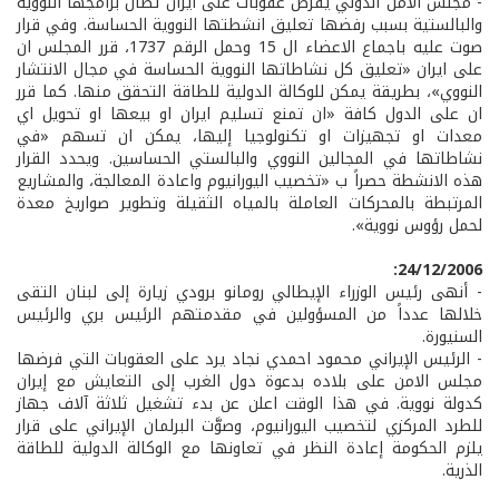
- مجلس الامن الدولي يفرض عقوبات على ايران تطال برامجها النووية
والبالستية بسبب رفضها تعليق انشطتها النووية الحساسة. وفي قرار
صوت عليه باجماع الاعضاء ال 15 وحمل الرقم 1737، قرر المجلس ان
على ايران «تعليق كل نشاطاتها النووية الحساسة في مجال الانتشار
النووي»، بطريقة يمكن للوكالة الدولية للطاقة التحقق منها. كما قرر
ان على الدول كافة «ان تمنع تسليم ايران او بيعها او تحويل اي
معدات او تجهيزات او تكنولوجيا إليها، يمكن ان تسهم «في
نشاطاتها في المجالين النووي والبالستي الحساسين. ويحدد القرار
هذه الانشطة حصراً ب «تخصيب اليورانيوم واعادة المعالجة، والمشاريع
المرتبطة بالمحركات العاملة بالمياه الثقيلة وتطوير صواريخ معدة
لحمل رؤوس نووية».
24/12/2006:
- أنهى رئيس الوزراء الإيطالي رومانو برودي زيارة إلى لبنان التقى
خلالها عدداً من المسؤولين في مقدمتهم الرئيس بري والرئيس
السنيورة.
- الرئيس الإيراني محمود احمدي نجاد يرد على العقوبات التي فرضها
مجلس الامن على بلاده بدعوة دول الغرب إلى التعايش مع إيران
كدولة نووية. في هذا الوقت اعلن عن بدء تشغيل ثلاثة آلاف جهاز
للطرد المركزي لتخصيب اليورانيوم، وصوَّت البرلمان الإيراني على قرار
يلزم الحكومة إعادة النظر في تعاونها مع الوكالة الدولية للطاقة
الذرية.