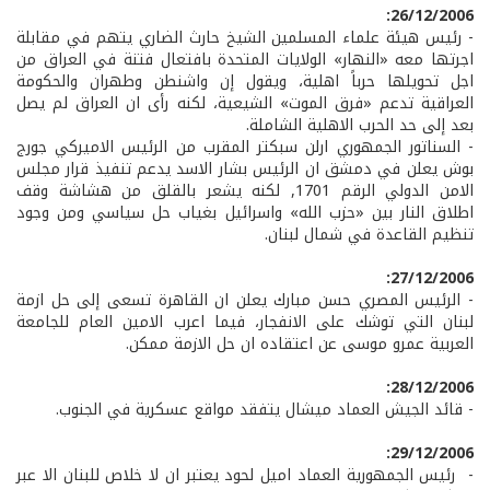
26/12/2006:
- رئيس هيئة علماء المسلمين الشيخ حارث الضاري يتهم في مقابلة
اجرتها معه «النهار» الولايات المتحدة بافتعال فتنة في العراق من
اجل تحويلها حرباً اهلية، ويقول إن واشنطن وطهران والحكومة
العراقية تدعم «فرق الموت» الشيعية، لكنه رأى ان العراق لم يصل
بعد إلى حد الحرب الاهلية الشاملة.
- السناتور الجمهوري ارلن سبكتر المقرب من الرئيس الاميركي جورج
بوش يعلن في دمشق ان الرئيس بشار الاسد يدعم تنفيذ قرار مجلس
الامن الدولي الرقم 1701, لكنه يشعر بالقلق من هشاشة وقف
اطلاق النار بين «حزب الله» واسرائيل بغياب حل سياسي ومن وجود
تنظيم القاعدة في شمال لبنان.
27/12/2006:
- الرئيس المصري حسن مبارك يعلن ان القاهرة تسعى إلى حل ازمة
لبنان التي توشك على الانفجار، فيما اعرب الامين العام للجامعة
العربية عمرو موسى عن اعتقاده ان حل الازمة ممكن.
28/12/2006:
- قائد الجيش العماد ميشال يتفقد مواقع عسكرية في الجنوب.
29/12/2006:
- رئيس الجمهورية العماد اميل لحود يعتبر ان لا خلاص للبنان الا عبر