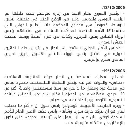
18/12/2006:
- الرئيس السوري بشار الاسد في زيارة لموسكو يبحث خلالها مع
الرئيس الروسي فلاديمير بوتين في الوضع المثير في منطقة الشرق
الاوسط، خصوصاً في موضوع المحكمة ذات الطابع الدولي التي
ستشكلها الأمم المتحدة لمحاكمة المشتبه في اغتيالهم رئيس
الوزراء اللبناني رفيق الحريري، وكذلك في شراء أسلحة روسية لتحديث
الجيش السوري.
- مجلس الأمن الدولي يستمع إلى ايجاز من رئيس لجنة التحقيق
الدولية في اغتيال رئيس الوزراء اللبناني الاسبق رفيق الحريري
القاضي سيرج برامرتس.
19/12/2006:
-احتدام المعارك المسلحة بين انصار حركة المقاومة الاسلامية
«حماس» والقوات الموالية لرئيس السلطة الفلسطينية محمود عباس
في مدينة غزة ومقتل ما لا يقل عن ستة فلسطينيين واصابة اكثر من
20 بجروح، معظمهم من اجهزة المخابرات والامن الوطني والقوة
التنفيذية التابعة لوزير الداخلية سعيد صيام.
- وزيرة الخارجية الأميركية كوندوليزا رايس تقول ان «اكثر ما يحتاجه
لبنان هو ان تتركه جارته سوريا وشأنه». رايس حضّت الأمين العام للأمم
المتحدة كوفي انان على ان يعمل على ترسيم الحدود» حتى يكون
بالإمكان حل مشكلة مزارع شبعا».