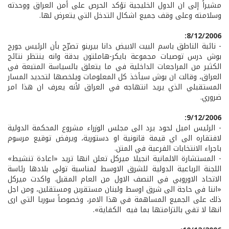
مشيراً إلى ان الدول الخليجية تؤكد الحرص على أمن العراق ووحدته
وسلامته وعلى وقف جميع اشكال التدخل التي يتعرض لها.
8/12/2006:
- نائبة الناطق باسم البيت الابيض دانا بيرينو تصرّح بأن الرئيس جورج
بوش درس توصيات مجموعة بايكر-هاملتون بدقة وانه ينتظر نتائج
الكثير من المراجعات الداخلية في ما يتعلق بالسياسة المتبعة في
العراق، وقالت ان بوش سيأخذ كل المعلومات ويلخصها لتحديد المسار
المستقبلي الذي يريد انتهاجه في العراق لأنه يعرف ان هذا امر
ضروري.
9/12/2006:
- الرئيس اميل لحود يرد الى مجلس الوزراء مشروع المحكمة الدولية
لافتقاره الى اي قيمة قانونية او دستورية، ويرفض توقيع مرسوم
باجراء الانتخابات الفرعية في المتن.
- المستشارة الالمانية انجيلا ميركل تعلن انها تريد «اعادة تنشيط»
اللجنة الرباعية الدولية للشرق الاوسط لمناسبة تولي بلادها رئاسة
الاتحاد الاوروبي في النصف الاول من العام المقبل. واكدت ميركل
«اننا في حاجة الى شرق اوسط ولبنان مستقرين ومستقلين، ومن اجل
ذلك على الجميع المساهمة في هذا الامر، وخصوصاً سوريا التي ارى
انها لا تفي بالتزامتها بما فيه الكفاية».