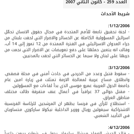
العدد 259 - كانون الثاني 2007
شريط الأحداث
1/12/2006:
- لجنة تحقيق تابعة للأمم المتحدة في مجال حقوق الانسان تحمّل
اسرائيل المسؤولية الكاملة عن الخسائر والاضرار التي لحقت بلبنان من
جراء العدوان الاسرائيلي في الفترة الممتدة من 12 تموز إلى 14 آب،
وقالت انه يتعين حملها على دفع تعويضات عن الاضرار التي نجمت من
حربها على لبنان ولا سيما عن الخسائر التي لحقت بالمدنيين.
3/12/2006:
- سقوط قتيل وعدد من الجرحى في حادث أمني في محلة قصقص.
وانطلاق مساع عربية لمعالجة الازمة تمثلت في زيارة امين عام
جامعة الدول العربية عمرو موسى الذي بدأ لقاءات مع المسؤولين.
- مقتل حوالى 37 عراقياً في أعمال عنف متفرقة طالت مختلف
مناطق العراق.
- استطلاع للرأي في فرنسا يظهر ان المرشحين للرئاسة الفرنسية
الاشتراكية سيغولين رويال ووزير الداخلية نيكولا ساركوزي متساويان
في التأييد الشعبي.
4/12/2006:
- قائد الجيش العماد ميشال سليمان يجول في شوارع بيروت داعياً