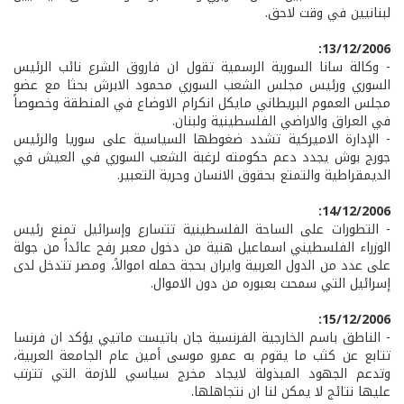
لبنانيين في وقت لاحق.
13/12/2006:
- وكالة سانا السورية الرسمية تقول ان فاروق الشرع نائب الرئيس
السوري ورئيس مجلس الشعب السوري محمود الابرش بحثا مع عضو
مجلس العموم البريطاني مايكل انكرام الاوضاع في المنطقة وخصوصاً
في العراق والاراضي الفلسطينية ولبنان.
- الإدارة الاميركية تشدد ضغوطها السياسية على سوريا والرئيس
جورج بوش يجدد دعم حكومته لرغبة الشعب السوري في العيش في
الديمقراطية والتمتع بحقوق الانسان وحرية التعبير.
14/12/2006:
- التطورات على الساحة الفلسطينية تتسارع وإسرائيل تمنع رئيس
الوزراء الفلسطيني اسماعيل هنية من دخول معبر رفح عائداً من جولة
على عدد من الدول العربية وايران بحجة حمله اموالاً، ومصر تتدخل لدى
إسرائيل التي سمحت بعبوره من دون الاموال.
15/12/2006:
- الناطق باسم الخارجية الفرنسية جان باتيست ماتيي يؤكد ان فرنسا
تتابع عن كثب ما يقوم به عمرو موسى أمين عام الجامعة العربية،
وتدعم الجهود المبذولة لايجاد مخرج سياسي للازمة التي تترتب
عليها نتائج لا يمكن لنا ان نتجاهلها.