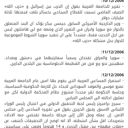
10/12/2006:
- تقرير للجامعة العربية يقول إن الحرب بين إسرائيل و «حزب الله»
الصيف الماضي تسببت للقطاع السياحي بخسائر بلغت قيمتها ثلاثة
مليارات دولار.
- وزير الخارجية الأميركي السابق جيمس بيكر يؤكد ان البند المتعلق
بالحوار مع سوريا وايران في التقرير الذي وضعه مع لي هاملتون ليس
من اجل الحديث فقط، مشدداً على ان تنفيذ سوريا الشروط الموضوعية
للحوار يحل مشكلة «حزب الله».
11/12/2006:
- سوريا والعراق تفتحان رسمياً سفارتيهما في دمشق وبغداد،
منهيتين نحو ربع قرن من القطيعة الدبلوماسية بين البلدين الجارين.
12/12/2006:
- استمرار المساعي العربية التي يقوم بها امين عام الجامعة العربية
عمرو موسى والموفد السوداني لايجاد حل للازمة الحكومية-السياسية،
وجلسة الحكومة تقر مجدداً مشروع نظام المحكمة الدولية لكن مع
تعليق احالته الى المجلس النيابي.
- سيرج براميرتز رئيس لجنة التحقيق الدولي في اغتيال رئيس الوزراء
اللبناني الاسبق رفيق الحريري يقول في تقريره السادس إلى مجلس
الامن، إن عمله وصل الآن إلى مرحلة حاسمة تقتضي منه الادلاء
بتصريحات اقل بشأن انشطته، الا انه اوضح ان التحقيقات كشفت عن
«صلات مهمة» بين مقتل الحريري و 14 هجوماً وقعت على سياسيين