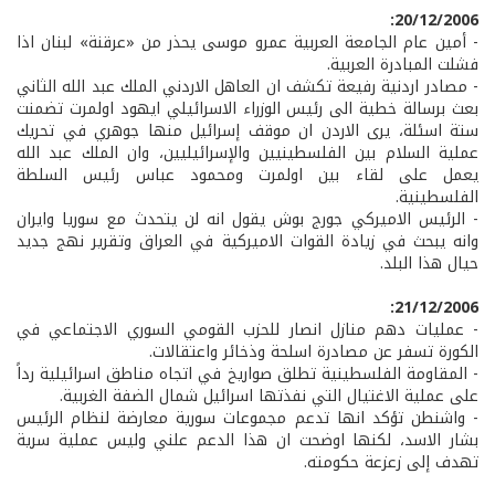
20/12/2006:
- أمين عام الجامعة العربية عمرو موسى يحذر من «عرقنة» لبنان اذا
فشلت المبادرة العربية.
- مصادر اردنية رفيعة تكشف ان العاهل الاردني الملك عبد الله الثاني
بعث برسالة خطية الى رئيس الوزراء الاسرائيلي ايهود اولمرت تضمنت
ستة اسئلة، يرى الاردن ان موقف إسرائيل منها جوهري في تحريك
عملية السلام بين الفلسطينيين والإسرائيليين، وان الملك عبد الله
يعمل على لقاء بين اولمرت ومحمود عباس رئيس السلطة
الفلسطينية.
- الرئيس الاميركي جورج بوش يقول انه لن يتحدث مع سوريا وايران
وانه يبحث في زيادة القوات الاميركية في العراق وتقرير نهج جديد
حيال هذا البلد.
21/12/2006:
- عمليات دهم منازل انصار للحزب القومي السوري الاجتماعي في
الكورة تسفر عن مصادرة اسلحة وذخائر واعتقالات.
- المقاومة الفلسطينية تطلق صواريخ في اتجاه مناطق اسرائيلية رداً
على عملية الاغتيال التي نفذتها اسرائيل شمال الضفة الغربية.
- واشنطن تؤكد انها تدعم مجموعات سورية معارضة لنظام الرئيس
بشار الاسد، لكنها اوضحت ان هذا الدعم علني وليس عملية سرية
تهدف إلى زعزعة حكومته.