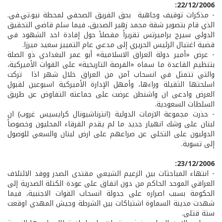
22/12/2006:
- مذكرات توقيف وجاهية بحق الفريق الصحفي لمحطة نيو.تي.في.
الذي قام بتصوير شقة محمد زهير الصديق، فيما سلم قاضي التحقيق
الدولي سيرج براميرتس تقريراً مفصلاً حول إفادة احد الشهود في
قضية اغتيال الرئيس الحريري إلى مدعي عام التمييز سعيد ميرزا.
- عرض «أمير دولة العراق الاسلامية» أبو عمر البغدادي ذو الصلة
بتنظيم القاعدة ما سماه «الفرصة التاريخية» على القوات الأميركية،
والتي تتمثل في انسحاب آمن من العراق خلال شهر اذا تركت
اسلحتها الثقيلة وراءها، وأمهل الإدارة الأميركية اسبوعين لقبول
العرض وادعى ان واشنطن عرضت على جماعته التفاوض عن طريق
السلطات السعودية.
- حذرت مجموعة الازمات الدولية (انترناشيونال كرايسيس غروب) ان
لبنان على وشك انهيار جديد ما لم يقدم الفرقاء المحليون وخصوصاً
الدوليون على التخلي عن صراعهم على ارض لبنان والسعي للوصول
إلى تسوية.
23/12/2006:
- انتهاء المباحثات بين الزعيم الشيعي مقتدى الصدر ووفد الائتلاف
العراقي الموحد الحاكم من دون اتفاق على عودة الكتلة الصدرية إلى
الحكومة بسبب اصراره على جدولة انسحاب القوات الاجنبية، فيما
شهدت مدينة السماوة اشتباكات بين الشرطة وجيش المهدي اوقعت
ستة قتلى.