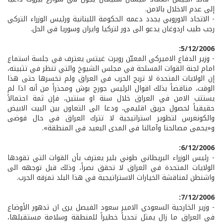
إلى عدم الاخلال بالامن.
- الاتحاد الاوروبي يجدد دعمه الحكومة اللبنانية ورئيس الوزراء التركي
رجب طيب اردوغان يدعو الى دور لتركيا وايران وسوريا في الحل.
5/12/2006:
- وزير الدفاع الاميركي المعيّن روبرت غيتس يعترف في جلسة استماع
امام لجنة القوات المسلحة في مجلس الشيوخ والتي تنظر في تثبيته،
إن الولايات المتحدة لا تربح الحرب في العراق ولم تخسرها حتى هذا
الوقت، مناقضاً بذلك اقوال الرئيس جورج بوش ومحذراً من أنه اذا لم
يستتب الامن في العراق خلال سنة او سنتين، فإن ثمة احتمالاً
حقيقياً لحصول حريق اقليمي، ودعا الى التعاون بين البيت الابيض
والكونغرس لتطوير استراتيجية لا تترك العراق في حال فوضى
و«يحمى مصالحنا وآمالنا في المدى البعيد في المنطقة».
6/12/2006:
- رئيس الوزراء البريطاني طوني بلير يعترف بأن القوات التي تقودها
الولايات المتحدة في العراق لا تحقق نصراً، وذلك قبل توجهه الى
واشنطن لمناقشة الخيارات الاستراتيجية في هذا البلد تمزقه الحرب.
7/12/2006:
- وزير الخارجية السعودي الامير سعود الفيصل يرى ان تدهور الأوضاع
في العراق ما زال يمثل تحدياً خطيراً للمنطقة وسلامة مستقبلها،