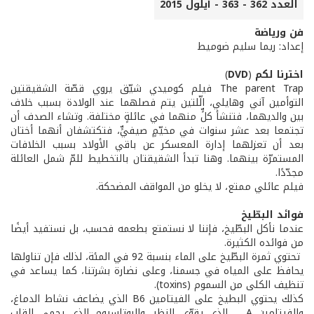
العدد 362 - 363 - أيلول 2015
فن ورياضة
إعداد: ريما سليم ضوميط
اخترنا لكم
(
DVD
)
The parent Trap فيلم كوميدي شيّق يروي قصّة الشقيقتين
التوأمين آني وهايلي، الّلتين يتم فصلهما عند الولادة بسبب خلاف
بين والديهما، فتنشأ كلٍّ منهما في عائلةٍ مختلفة. وتشاء الصدف أن
تجتمعا بعد عشر سنوات في مخيّمٍ صيفيٍّ، فتكتشفان أنهما أختان
بعد أن تعزلهما إدارة المعسكر عن باقي الأولاد بسبب الخلافات
المستمرّة بينهما. وهنا تبدأ الشقيقتان بالتخطيط للمّ شمل العائلة
مجدّدًا.
فيلم عائلي ممتع، لا يخلو من المواقف المضحكة.
فوائد البطّيخ
عندما نأكل البطّيخ، فإننا لا نستمتع بطعمه فحسب، بل نستفيد أيضًا
من فوائده الكثيرة.
تحتوي ثمرة البطّيخ على الماء بنسبة 92 في المئة، لذلك فإن تناولها
يحافظ على المياه في جسمنا، وعلى نضارة بشرتنا، كما يساعد في
تنظيف الكلى من السموم (toxins).
كذلك يحتوي البطيخ على الفيتامين B6 الذي يضاعف نشاط الدماغ،
والفيتامين A الذي يقوّي النظر، والبوتاسيوم الذي يحمي القلب