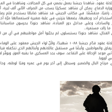
ثة عقود، شاهدنا جيشنا يعمل بصمتٍ في كل المجالات، وشاهدنا في المق
ارة الدفاع، يمكن أن نشاهد عسكريًا يسحب من الصراف الآلي ألف ليرة، أ
عًا، راضيًا، متقشّفًا. في مكاتب الجيش، قد نشاهد ضابطًا يستخدم قلم ر
 استخدام أحد وجهيها، يضعها بترتيبٍ في علبة صغيرة لاستعمالها مرّة أخر
 والساحات وعلى مداخل دور العبادة، نشاهد جنودًا يحرسون مناسباتن
ما زالت مستمرة...
على مدى ثلاثة عقود قدّم جيشنا ١٠٨٨ شهيدًا، ولأنّ لواء ال
رفاق والمواطنين، وأيضًا في مستقبل عائلاتهم وأبنائهم الذي تتكفله قياد
يأتي موعد الإحالة على التقاعد، سوف يجد العسكري ما يقيه العوز، ويوفّر له 
 أوروبا.
رتاح البال والضمير، وسيظل إلى آخر يوم في عمره وفيًا لوطنه، وحا