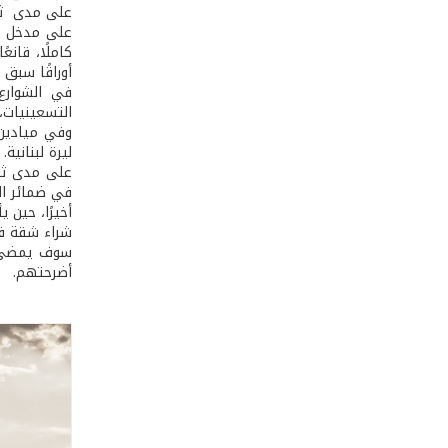
على مدى ثلا
على مدخل وز
كاملًا، قان
أوراقًا سبق
في الشوارع
التسعينيات، 
ليرة لبنانية.
في ضمائر ال
أخيرًا، حين 
شراء شقة في
سوف يمضي م
أضرحتهم.