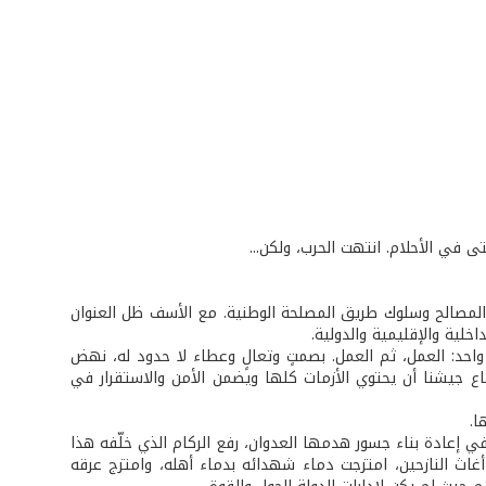
ى في الأحلام. انتهت الحرب، ولكن...
والمصالح وسلوك طريق المصلحة الوطنية. مع الأسف ظل العنوان
خلية والإقليمية والدولية.
حد: العمل، ثم العمل. بصمتٍ وتعالٍ وعطاء لا حدود له، نهض
اع جيشنا أن يحتوي الأزمات كلها ويضمن الأمن والاستقرار في
ا.
إعادة بناء جسور هدمها العدوان، رفع الركام الذي خلّفه هذا
غاث النازحين، امتزجت دماء شهدائه بدماء أهله، وامتزج عرقه