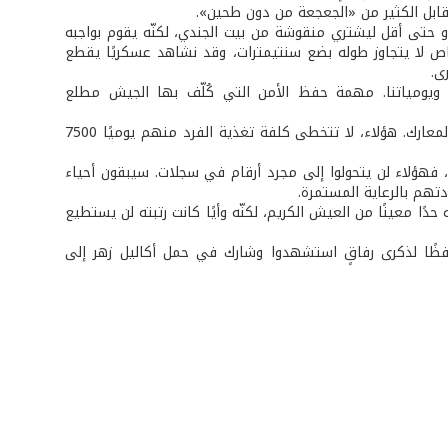
ابل الكثير من «الجعجعة من دون طحين».
و حتى أقل ليشتري منقوشة من بيت الجندي، لكنّه يقوم بواجبه
صاص لا يتجاوز طوله بضع سنتيمترات، وقد نشاهد عسكريًا يقطع
ى.
ا ويومياتنا. مهمة حفظ الأمن التي كُلّف بها الجيش مطلع
وفي ميادين القتال، نشاهد جنودًا يستبسلون، لم يخيّبوا أمل مواطنيهم في أي من المعارك. هؤلاء، لا تتخطى كلفة تغذية الفرد منهم يوميًا 7500
جيش معقود على الوفاء، فهؤلاء لن يتحولوا إلى مجرد أرقام في سجلات. سيبقون أحياء
تهم بالرعاية المستمرة.
حدًا معينًا من العيش الكريم، لكنّه وأيًا كانت رتبته لن يستطيع
فظًا لذكرى رفاقٍ استشهدوا وشارك في حمل أكاليل زهر إلى