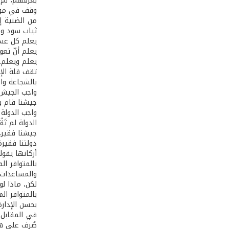
بعرقهم، لم 
وقف في مواج
من الضنية إ
ثياب سود وحي
يعلم كل عسك
يعلم أنّ تع
يعلم ويعلم..
تقف قلة الإم
بالشجاعة وال
واجب الجيش 
جيشنا قام با
واجب الدولة
الدولة لم تَق
جيشنا فقير، 
دولتنا فقيرة
أركانها يقول
بالمتوافر ا
والمساعدات.
لكن، ماذا ل
بالمتوافر ال
بحسن الإدار
في المقابل،
صُرف على هذ