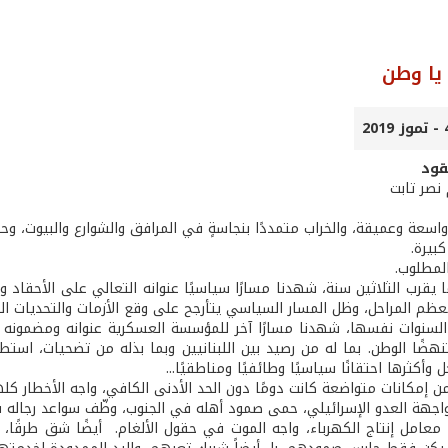
يا وطن
قود
 نصر تابت
واسعة وعميقة، والخراب متمددًا بنجاسةٍ في المرافق والشوارع والبيوت، وحت
كبيرة.
 المطلوب.
يقرب الثلاثين سنة، شهدنا مسارًا سياسيًا عنوانه التعالي على الأحقاد 
عظم المراحل، وظل المسار السياسي يتأرجح على وقع الأزمات والتحديات الدا
سنوات نفسها، شهدنا مسارًا آخر للمؤسسة العسكرية عنوانه ومضمونه وا
ضًا الوطن. بما له من رصيد بين اللبنانيين وبما بذله من تضحيات، استط
 وأكثرها احتقانًا سياسيًا وطائفيًا ومناطقيًا...
ن إمكانات متواضعة كانت دومًا دون الحد الأدنى الكافي، واجه الأخطار كله
هة العدو الإسرائيلي، حمى صمود أهله في الجنوب، وظّف سواعد رجاله في 
معامل إنتاج الكهرباء، واجه الموت في حقول الألغام. أيضًا شق طرقًا، أ