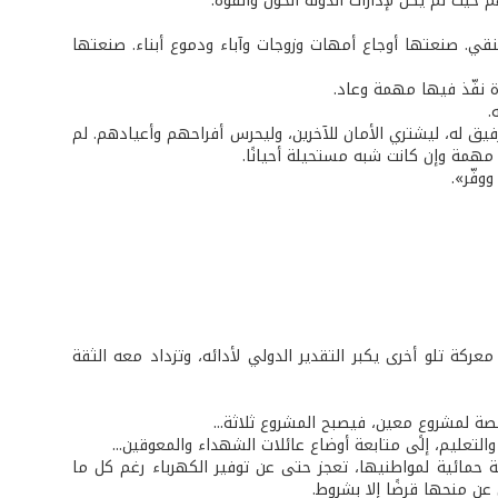
يث لم يكن لإدارات الدولة الحول والقوة.
نقي. صنعتها أوجاع أمهات وزوجات وآباء ودموع أبناء. صنعتها
ة نفّذ فيها مهمة وعاد.
.
فيق له، ليشتري الأمان للآخرين، وليحرس أفراحهم وأعيادهم. لم
 مهمة وإن كانت شبه مستحيلة أحيانًا.
وفّر».
ركة تلو أخرى يكبر التقدير الدولي لأدائه، وتزداد معه الثقة
صة لمشروعٍ معين، فيصبح المشروع ثلاثة...
لتعليم، إلى متابعة أوضاع عائلات الشهداء والمعوقين...
سة حمائية لمواطنيها، تعجز حتى عن توفير الكهرباء رغم كل ما
ن منحها قرضًا إلا بشروط.