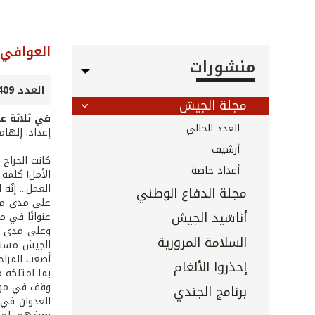
العوافي 
منشورات
العدد 409 - تموز 2019
مجلة الجيش
في ثلاثة ع
العدد الحالي
إعداد: إلهام
أرشيف
كانت الجراح 
أعداد خاصة
الأمل! كلمة 
العمل... إنّه
مجلة الدفاع الوطني
على مدى ما 
أناشيد الجيش
عنوانًا في م
وعلى مدى ال
السلامة المرورية
الجيش مستنه
أصعب المراحل
إحذروا الألغام
بما امتلكه م
وقف في مواج
برنامج الجندي
العدوان في 