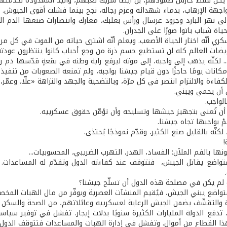
يكن فقط حارس صمودهم، بل أيضاً شريك تعبهم، واليد الممدودة لخدمتهم ح
هة الإرهاب، بدماء شهدائه وعزم رجاله، نجح بينما فشلت أقوى الجيوش.
لى نهر البارد وجرود عرسال ورأس بعلبك، معارك وانتصارات صنعها الدم ال
اة شباب باتوا صورًا على الجدران.
ري أنّه اختار الحياة الأصعب. ويعلم أنّه اشترى حياته من الموت في كل مر
ويضات العالم كله لن تستطيع حسم ذرة من وجع أحباب كانوا ينتظرون عودته
. لكنّه يذهب إلى واجبه، إلى موته ليرفع راية وطنه في بقعةٍ قدّسها دم ر
كانات يومًا حاجزًا دون قيام جيشنا بواجبه، ولم تمنعه الصعوبات من تنفيذ
كفاءة والالتزام انتصر في كل مرّة، وبالتضحية والجهد والنزاهة «علّا، وعمّر، و
أن يحمي ويبني.
لواجب.
 أن تُعنى بتجهيز جيشها وتسليحه وأن تؤمّن حقوق عسكرييه.
ُمْ بواجبها تجاه جيشنا.
لكنّه بالقليل صنع الكثير، وقدّم نموذجًا يُحتذى.
!
ونها بالفم الملآن: الفساد، الهدر، التهرب الضريبي، المحسوبيات...
لمتواضع يقاتل الجيش، فتتوقف عند كفاءته الدول وتقدّم له المساعدات. مع
و لم يكن في مصلحة هذه الدول أن تسلّح جيشنا؟
متواضع يبني الجيش، فيُقيم المنشآت العصرية ويوفّر من مال الهبات المخص
ة والتقشّف يضمن الجيش الرعاية لعسكرييه وعائلاتهم، من الصحة والسكن وا
 تدفع الدولة المليارات الكثيرة سنويًا بدلات إيجار. تفشل في توفير سيا
ا القطاع من أموال. وتفشل في إدارة الهبات والمساعدات فتتوقف الدول ع