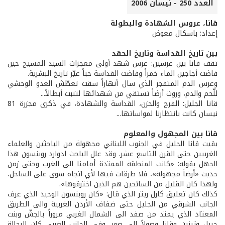
العدد 250 - نيسان 2006
قانا، عروس الشهادة والبطولة
إعداد: باسكال معوض
بين تاريخ القداسة وتاريخ الحقد
تقف قانا بين عرسين: عرس شهد أولى معجزات السيد المسيح حين
فاضت أجاجين الماء خمراً وفاضت القداسة حباً غيّر تاريخ البشرية.
وعرس الدم المتفجر الذي سال أنهاراً سقت تعطّش العدو الوحشي
للّحم والدم، وروت أرضاً تستقي من شهدائها لتنبت أبطالاً...
قانا الجليل: الفرح والحزن، القداسة والشهادة، في ذكرى مجزرة 81
نيسان كانت بانتظارنا لمواساتها...
قانا بين المجهول والمعلوم
بقيت قانا الجليل في الجنوب اللبناني مجهولة من الباحثين والعلماء
الغربيين حتى القرن التاسع عشر. وقد علل الباحث ادوارد روبنسون هذا
الجهل بقوله: «كانت المنطقة الممتدة أمامنا الى الغرب وحتى زمن
حديث «أرضاً مجهولة»، فلا طرقات فيها لأي اتجاه سوى على الساحل،
ولهذا كان القليل من السائحين هم الذين اخترقوها».
كذلك كان تعليق كارل ريتر الذي قال: «كان روبنسون الوحيد الذي عرف
الجانب الشرقي من الجليل حتى ضفاف الأردن الغربية والى الطريق
المعتاد الذي يمتد من صفد الى الشمال الغربي مروراً بالجشّ وبنت
جبيل وتبنين وقانا وصولاً الى صور. وفي الجانب الغربي كان الرحالة