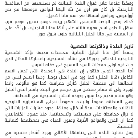
وهكذا عندما عاين غيران البلدة اللبنانية لم يستبعدها من المنافسة
التاريخية، بل كان هو أول من نبّه اليها لتوافق موقعها مع نص
أوزابيوس، وتوافق اسمها مع اسم قانا الانجيل.
كذلك رفض الباحث الفرنسي الشهير رينيه دوسو تعيين موقع قرب
سهل البطون اسم «قرية قانا» على أنها «قانا الانجيل»، بل أكّد على
ان المعنية هي قانا الجليل اللبنانية جنوب شرق صور.
تاريخ البلدة وذاكرتها الشعبية
يحفظ أهل قانا الجليل اللبنانية معتقدات قديمة تؤكد الشخصية
التاريخية لبلدتهم ودورها في نشأة المسيحية، باعتبارها المكان الذي
جرت فيه اولى معجزات السيد المسيح في حفلة العرس.
أما الحجة الاولى فتقول إن البلدة هي الوحيدة التي تحمل الاسم
الكامل (قانا الجليل) كما ورد في انجيل يوحنا. وهذا الاسم ليس من
انتمائها الى منطقة الجليل كأرض جغرافية كما هو مألوف، وانما
لوجود ولي له مقام مقدس فوق مرتفع في البلدة باسم النبي الجليل
وهو مقام قديم جداً سبق وجوده انتشار المسيحية في المنطقة.
وفي المنطقة عموماً والبلدة خصوصاً تتجلى الاستمرارية التاريخية
للتقاليد والمعتقدات بعدة أشكال، ومنها، وجود عشرات المزارات التي
لا تزال محافظة على قدسيتها وتسمياتها. منذ عهود الكنعانيين،
كما ان القرى والمواقع الأثرية وعيون المياه هي بمعظمها كنعانية
التسمية.
ومن تقاليد البلدة التي يتناقلها الأهالي وجود أشجار متميزة في