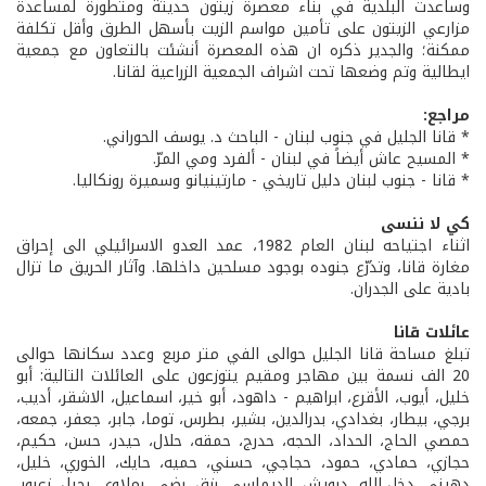
وساعدت البلدية في بناء معصرة زيتون حديثة ومتطورة لمساعدة
مزارعي الزيتون على تأمين مواسم الزيت بأسهل الطرق وأقل تكلفة
ممكنة؛ والجدير ذكره ان هذه المعصرة أنشئت بالتعاون مع جمعية
ايطالية وتم وضعها تحت اشراف الجمعية الزراعية لقانا.
مراجع:
* قانا الجليل في جنوب لبنان - الباحث د. يوسف الحوراني.
* المسيح عاش أيضاً في لبنان - ألفرد ومي المرّ.
* قانا - جنوب لبنان دليل تاريخي - مارتينيانو وسميرة رونكاليا.
كي لا ننسى
اثناء اجتياحه لبنان العام 1982، عمد العدو الاسرائيلي الى إحراق
مغارة قانا، وتذرّع جنوده بوجود مسلحين داخلها. وآثار الحريق ما تزال
بادية على الجدران.
عائلات قانا
تبلغ مساحة قانا الجليل حوالى الفي متر مربع وعدد سكانها حوالى
20 الف نسمة بين مهاجر ومقيم يتوزعون على العائلات التالية: أبو
خليل، أيوب، الأقرع، ابراهيم - داهود، أبو خير، اسماعيل، الاشقر، أديب،
برجي، بيطار، بغدادي، بدرالدين، بشير، بطرس، توما، جابر، جعفر، جمعه،
حمصي الحاج، الحداد، الحجه، حدرج، حمقه، حلال، حيدر، حسن، حكيم،
حجازي، حمادي، حمود، حجاجي، حسني، حميه، حايك، الخوري، خليل،
دهيني، دخل الله، درويش، الديماسي، رزق، رضى، رملاوي، رحيل، زعرور،