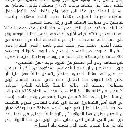
كلهم ومنذ زمن ريتشارد بوكوك (1737) يسلكون طريق الشاطئ عبر
السهل الممتد من عكا الى صور؛ ولم يخاطر أحد بالتوغل داخل
المنطقة الجبلية للجليل». وهكذا بقيت البلدة مجهولة بالنسبة
للباحثين في جغرافية الأمكنة التي زارها السيد المسيح.
أما الباحث فيكتور غيران الذي وصل الى قانا الجليل فقد وصفها قائلاً
انها تتألف من ثلاثة أحياء، أكبرها وأقدمها يدعى «قانا الفوقا» وهو
على قمة التلة، استعملت حجارة بيوته القديمة لبناء بيوت جديدة في
الحيين الآخرين. ويوجد على قمته مقام باسم «النبي الجليل» وفي
أسفل التلة يوجد حي المسيحيين وهم من الروم الكاثوليك وعددهم
400 نسمة وكنيستهم على اسم مار يوسف وتجاورها كنيسة صغيرة
للبروتستانت. وفي آخر المنحدر بين الكروم توجد «عين القسيس».
ويرى الباحث غيران ان هذه البلدة هي المذكورة في أرض أشير قرب
صور على أنها «قانا الانجيل»، وعندئذٍ يتساءل قائلاً: «هل علينا أن
نعتبر هذا الموقع قانا الإنجيل، حيث حقق سيدنا المسيح أولى
معجزاته؟ ويستند الى وثائق تاريخية وكتابات للمؤرخ اليوناني
أوزابيوس من كتابه «التاريخ الكنسي» يعود الى العام 325م تشير الى
ان قانا الجليل تبعد 50 كلم عن صيدا وتقع في وادي عاشور (نسبة
الى الإله آشور الكنعاني). اضافة الى كتابات للقديس جيروم باللاتينية
يذكر فيها ان قانا الجليل تقع جنوب شرقي منطقة صيدا. ويؤكد غيران
ان النصين يعنيان هذا الموقع، ثم يتابع قائلاً: «وحتى في يومنا هذا
فإن اسم النبي الجليل الذي يطلق على الولي في قانا الفوقا يبدو
كأثر من قانا الجليل، الاسم الذي تحمله قانا الانجيل».