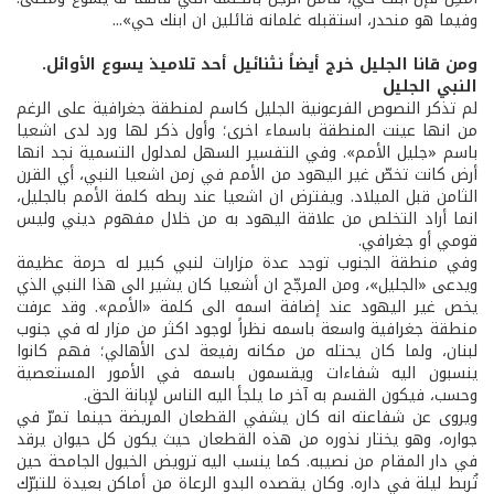
وفيما هو منحدر، استقبله غلمانه قائلين ان ابنك حي»...
ومن قانا الجليل خرج أيضاً نثنائيل أحد تلاميذ يسوع الأوائل.
النبي الجليل
لم تذكر النصوص الفرعونية الجليل كاسم لمنطقة جغرافية على الرغم
من انها عينت المنطقة باسماء اخرى؛ وأول ذكر لها ورد لدى اشعيا
باسم «جليل الأمم». وفي التفسير السهل لمدلول التسمية نجد انها
أرض كانت تخصّ غير اليهود من الأمم في زمن اشعيا النبي، أي القرن
الثامن قبل الميلاد. ويفترض ان اشعيا عند ربطه كلمة الأمم بالجليل،
انما أراد التخلص من علاقة اليهود به من خلال مفهوم ديني وليس
قومي أو جغرافي.
وفي منطقة الجنوب توجد عدة مزارات لنبي كبير له حرمة عظيمة
ويدعى «الجليل»، ومن المرجّح ان أشعيا كان يشير الى هذا النبي الذي
يخص غير اليهود عند إضافة اسمه الى كلمة «الأمم». وقد عرفت
منطقة جغرافية واسعة باسمه نظراً لوجود اكثر من مزار له في جنوب
لبنان، ولما كان يحتله من مكانه رفيعة لدى الأهالي؛ فهم كانوا
ينسبون اليه شفاءات ويقسمون باسمه في الأمور المستعصية
وحسب، فيكون القسم به آخر ما يلجأ اليه الناس لإبانة الحق.
ويروى عن شفاعته انه كان يشفي القطعان المريضة حينما تمرّ في
جواره، وهو يختار نذوره من هذه القطعان حيث يكون كل حيوان يرقد
في دار المقام من نصيبه. كما ينسب اليه ترويض الخيول الجامحة حين
تُربط ليلة في داره. وكان يقصده البدو الرعاة من أماكن بعيدة للتبرّك