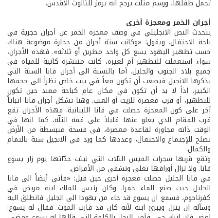
تحمل طفلها، ورسم مثلث يرجح انه يرمز للثالوث الأقدس.
أجران الخمر ومعجزة أخرى
يتحدث النص الانجليلي في وصف معجزة الخمر عن أجران حجرية في
باحة الاحتفال، ويقول: «وكانت ستة أجران من حجارة موضوعة هناك
حسب تطهير اليهود يسع كل واحد مطرين أو ثلاثة». فهذه الأجران،
سواء استعملت للتطهير أم لغيره، كانت منتشرة كآنية للمياه في
جميع بلاد الجنوب والجليل. أما بالنسبة الى أجران قانا الستة التي
يذكرها الانجيل فيصعب أن تكون معاً في بيت خاص نظراً الى حجمها
الكبير، اذاً لا بد أن تكون في مكان عام كباحة معبد حين تكون
للتطهير، أو قرب معصرة للزيت أو العنب. وهنا تشكل أجران قانا اثباتاً
آخر على كون المعجزة حصلت في قانا اللبنانية. فهذه الأجران تقع
قرب المقام الذي يعلو عنها قليلاً على قمة التلّة، كما انها في
الوقت ذاته مجاورة لقاعدة معصرة، في فسحة منبسطة من الأرض
تصلح للإجتماع والاحتفال، وعددها كما ورد في الانجيل ستة بالتمام
والكمال.
وتقع قربها شجرات الميس الثلاث التي نبتت جدّاتها يوم زار يسوع
قانا. ولا تزال أوراقها تغلى وتشفي من الأمراض.
في قانا الجليل حصلت معجزة أخرى حين قيل: «فأتى أيضاً الى قانا
الجليل حيث صنع الماء خمرا. وكان رئيس للملك ابنه مريض في
كفرناحوم، فسمع ان يسوع قد جاء من يهوذا الى الجليل فانطلق اليه
وسأله ان ينزل ويبرئ ابنه لأنه كان قد قارب الموت. فقال له يسوع:
امضِ فإن ابنك حي، فآمن الرجل بالكلمة التي قالها له يسوع ومضى.