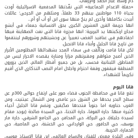
دم وسط غبار الحقد والإرهاب.
«حفلة الاعدام الجماعية» التي نفّذتها المدفعية الاسرائيلية أودت
بحياة 110 مواطنين بينهم 33 طفلاً، ومثلهم من الجرحى؛ عائلات
أبيدت بكاملها وأخرى لم ينجُ منها سوى ابن أو أب أو أم...
انها جريمة القرن العشرين الكبرى بحق الانسانية جمعاء في أبشع
مجازر ارتكبتها يد البربرية؛ انها مجزرة قانا التي نفث الصهاينة فيها
احقادهم في عناقيد الغضب تعبيراً عن وحشيتهم وشرورهم لينتقموا
من تاريخ قانا الجليل وأبناء قانا الانجيل.
لكن قانا قامت وتألّقت في سماء المجد بشهدائها المظلومين الأبرار
الذين أصبح مثواهم ومقبرتهم مزاراً ومنارة يقصده الاحرار ليس من
المناطق اللبنانية فحسب، بل من جميع أقطار العالم، الذين يزورون
المنطقة فيقفون وقفة احترام واجلال امام النصب التذكاري الذي أقيم
تكريماً للشهداء.
قانا اليوم
تقع قانا في محافظة الجنوب قضاء صور على ارتفاع حوالى 300م عن
سطح البحر يحدها من الشرق دير عامص ومن الشمال عيتنيت، ومن
الغرب حناويه اما جنوباً فتحدها صدّيقين. وتضم قانا الجليل أحياء
كثيرة منها: حارة الفوقا، حارة التحتا، حي السيدة صالحة (يوجد مقام
لسيدة جليلة)، حي البركة، حي المحافر، حي الجامع الشرقي، حارة مار
يوسف، حي الحافور، حي الوارداني، حي الخشنة، حي الماصية، حي
الحمارة، الخريبة.
وفي البلدة معرض للفنان والرسام العالمي ابن قانا الاستاذ موسى