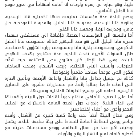
طيبا، وهو عبارة عن رسوم ولوحات له أقامه اسهاماً في تعزيز موقع
قانا الجليل الثقافي.
وتضم البلدة عدة مؤسسات تعليمية منها تكميلية قانا الرسمية،
وثانوية قانا الرسمية، ومدرسة قانا الجليل، والمدرسة النموذجية جبل
عامل، ومدرسة الرضا، ومعهد قانا الفني.
أما بالنسبة الى المؤسسات الصحية، فإضافة الى مستشفى شهداء
مجزرة قانا الجليل الذي هو قيد التجهيز هنالك مستوصف قانا الجليل
الحكومي، ومستوصف بلدية قانا ومستوصف وزارة الشؤون الاجتماعية.
خلال السنوات الأخيرة نفذت البلدية عدة مشاريع بهدف النهوض
بالبلدة. وفي هذا الإطار كان مشروع «حي الخشنة» حيث شقّت
الطرقات، وأنشئت البنى التحتية، وزرعت الأشجار، وفتحت الساحات
ليكون الحي موقعاً سياحياً متميزاً ونموذجياً.
كذلك تم تجميل مداخل قانا بالأشجار واقامة الأرصفة وتأمين الانارة
التي أعطت طابعاً جمالياً رائعاً. مع مستديرات مشجرة على المفارق
الرئيسية، اضافة الى توسيع الطرقات الداخلية وتعبيدها.
أما على الصعيد الثقافي فتقام دورياً لقاءات حول البيئة وأهميتها
في انماء البلدة، وندوات حول الصحة العامة بالاشتراك مع الصليب
الاحمر وأخرى مع أطباء اختصاصيين.
وفي مجال البيئة أيضاً تمت زراعة كمية كبيرة من الأشجار، وأقيم
برنامج يومي للنظافة العامة للحفاظ على بيئة سليمة للبلدة، يشمل
توظيف اكبر عدد من عمال النظافة، ووضع مستوعبات حديثة مع
أغطية كاملة لمنع انتشار الروائح والأوبئة.