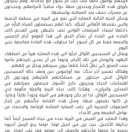
قريتهم يؤمنون بأنها نبتت حيث مرّ يسوع مع تلامذته، وهم يتبركون
بأوراق هذه الأشجار ويتخذون منها دواء شافياً لأمراضهم، ويتحدثون
عن معجزات حصلت بعد المعالجة بواسطتها.
وتخصّ الحجة الثالثة المغارة التي تقع في البرية في منطقة الخشنة
والتي يقصدها الأهالي للتبرّك ،كما انهم يستعملون المياه النازّة من
داخلها لشفاء المرضعات اللواتي نضب حليبهن. وفي القديم كانت
العادة في البلدة أن تقدّم النذور الى هذا الموقع أيام الخميس
والجمعة فقط من كل أسبوع. أما مدلولات هذه العادة فغامضة حتى
اليوم.
ويقال ان المسيحيين الأوائل لجأوا الى هذه المغارة هرباً من اضطهاد
اليهود والرومان في تلك الأيام، وخوفاً من أن يمحى تاريخهم قاموا
بنحت الصخور كي تظلّ كتاباً ناطقاً يروي سيرتهم ويخبّر عن إلههم.
وهنالك تفسير آخر تحدّث عنه أوزابيوس حين وصف حالة المسيحيين
الأوائل الذين «يتخلون عن ممتلكاتهم لأقاربهم ويودعون كل
اهتمامات الحياة ويخرجون خارج الأسوار، فيجعلون مقراتهم في
الصحارى والبراري»... وهكذا كانت حياة البرية والعزلة مألوفة لدى
المسيحيين الأوائل، لذا لم يكن وجودهم في البرية وجوداً طارئاً وعابراً،
بل كانوا يقيمون فيها، ومثل هذه الاقامة مكّنتهم من إنجاز
المحفورات الصخرية الى جانب المغارة الصالحة للإقامة والاحتماء من
عوامل الطبيعة ومن الأعداء.
وهذا التقليد في العيش في البرية نجده في حياة المسيح أيضاً كما
تذكرها الأناجيل، حيث نرى في انجيل لوقا: «ولما رجع الرسل أخبروه
بجميع ما صنعوا فأخذهم وانصرف الى موضع قفر على انفراد عند