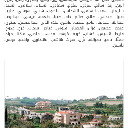
الزين، زبد، سالم، سردي، سلوم، سعادي، السلاك، سلامي، السيد،
سليمان، سعد، الشامي، الشماس، شلهوب، شيلي، شوشي، صليبا،
صبرا، صيداني، صالح، صائغ، طه، طيبا، طعمه، عيسى، عبدالرضا،
عبدالله، عيديبه، عامر، عطيه، عاشور، علاء الدين، عبدالحسين، عطوي،
غندور، غضبون، غزال، الغضبان، فتوني، فياض، فرحات، فرج، قدوح،
قليط، قسيس، كسّاب، كريم، كرشت، موسى، ماضي، مهنا، مراد،
معنّا، ناصر، نصرالله، نزّال، نقولا، هاشم، الهنداوي، واكيم، يونس،
ياسين.