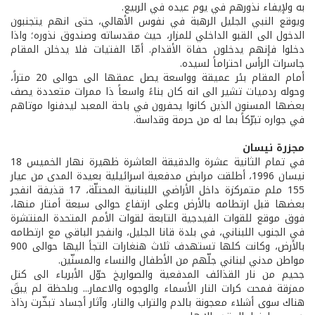
به ولإيفاء نذورهم في يوم عيده في الربيع.
ويوقع النبي الجليل الرهبة في نفوس الأهالي، حتى انهم يتجنبون
الدخول الى القبو الداخلي للمزار، حيث مقدساته وصندوق نذوره؛ واذا
دخلوا فإنهم يدخلون حفاة الأقدام. أمّا الفتيات فلا يدخلن المقام
جاسرات الرأس احتراماً لسيده.
أمام المقام بئر عميقة وواسعة يصل عمقها الى حوالى 20 متراً،
وحوله ردميات تشير الى انه كان بناءً واسعاً ذا ممرات متعددة يصف
بعضها المسنون الذين كانوا يحفرون في باحة المعبد ليدفنوا موتاهم
في جواره تبرّكاً بما له من حرمة وقداسة.
مجزرة نيسان
في تمام الثانية عشرة والدقيقة العاشرة ظهيرة نهار الخميس 18
نيسان 1996، أطلقت مرابض مدفعية اسرائيلية بعيدة المدى من عيار
155 ملم متمركزة داخل الأراضي اللبنانية المحتلّة، 17 قذيفة انفجر
بعضها قبل ارتطامه بالأرض وعلى ارتفاع حوالى سبعة أمتار منها،
فوق موقع للقوات الفيدجية التابعة لقوات الأمم المتحدة المنتشرة
في الجنوب اللبناني، في بلدة قانا الجليل، وانفجر الباقي مع ارتطامه
بالأرض، وكانت كلها تستهدف ثلاث هنغارات التجأ اليها حوالى 900
مواطن مدني لبناني جلّهم من الأطفال والنساء والمسنّين.
جحيم من نار القذائف المدفعية والصواريخ حوّل الأبرياء الى كتل
ممزقة فمحت كرات النار الأسماء والوجوه والاعمار... وبلحظة لم يبقَ
هناك سوى أشلاء معجونة بالدم والتراب والنار، وآثار أجساد تبخّرت رذاذ