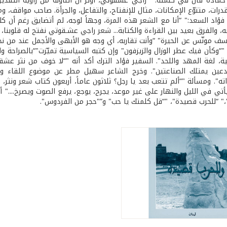
ن حماده قال في كلمته:" “راجي عشقوتي، أؤثر أن أتناوله من زاوية التقدي
درات، متنوّع الإمكانات، مثال للإنفتاح، والتفاعل، والجرأة. صاحب مواقف
 فؤاد السعد:" “أنا مع الشعر هذه المرة، وجهاً لوجه، لم أتضايق رغم أن كلا
ه، والفرق بعيد بين القراءة والكتابة... شعر راجي عشـقوتي نفتح له قلوبنا، و
وسف مونّس عن الحيرة" “وأنت تقاربه، أي وجه هو الأبهى والأجمل عند من ن
"“وكأن فيك عطر الوزال والزيزفون" وإن كتبه السياسية تميّزت"“بالصراحة و
مية، لغة المهد واللحد". السفير فؤاد الترك أكد أنه "“لا خوف من نث
مبدعين يمتلك الصناعتين". وخرج الشاعر سهيل مطر عن موضوع اللقاء 
ه". ومسألة "“ألم تتعب بعد يا رجل؟ ثلاثون عاماً، أربعون كتاب شعر ونثر
أتي في الليل والنهار على غير موعد، يجرح، يوجع، يرفع الصوت ويصرخ...."
"،" “للحرب قصيدة"، "“قل كلمتك يا حب" و”"حجر من الفردوس".