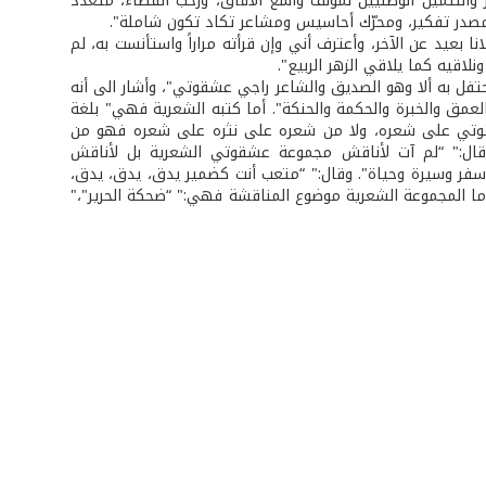
ر والتثمين الوطنيين لمؤلف واسع الآفاق، ورحب الفضاء، متعدد
، ومصدر تفكير، ومحرّك أحاسيس ومشاعر تكاد تكون شاملة".
نا بعيد عن الآخر، وأعترف أني وإن قرأته مراراً واستأنست به، لم
نلاقيه كما يلاقي الزهر الربيع".
حتفل به ألا وهو الصديق والشاعر راجي عشقوتي"، وأشار الى أنه
العمق والخبرة والحكمة والحنكة". أما كتبه الشعرية فهي" بلغة
ر عشقوتي على شعره، ولا من شعره على نثره على شعره فهو من
وقال:" “لم آت لأناقش مجموعة عشقوتي الشعرية بل لأناقش
، سفر وسيرة وحياة". وقال:" “متعب أنت كضمير يدق، يدق، يدق،
 أما المجموعة الشعرية موضوع المناقشة فهي:" “ضحكة الحرير"،"