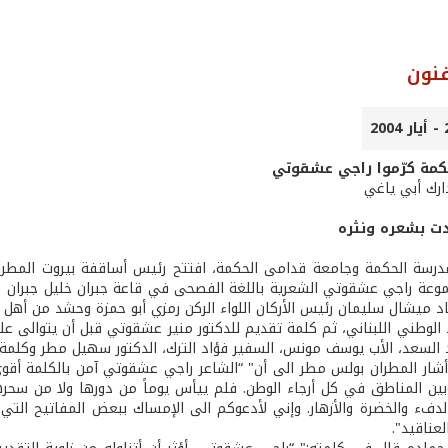
نون
كمة كرّموا راجي عشقوتي
ارك أبي ياغي
ت بشعره ونثره
رسة الحكمة وجامعة قدامى الحكمة، افتتح رئيس أساقفة بيروت المطران
عة راجي عشقوتي الشعرية باللغة الفصحى في قاعة جبران خليل جبران ­ مب
د ميشال سليمان رئيس الأركان اللواء الركن رمزي أبو حمزة وحشد من أهل ا
 الوطني اللبناني، ثم كلمة تقديم للدكتور منير عشقوتي قبل أن يتوالى على
 السعد، الأب يوسف مونس، السفير فؤاد الترك، الدكتور سهيل مطر وكلمة
شار المطران بولس مطر الى أن" “الشاعر راجي عشقوتي آمن بالكلمة أقوى
بين المناطق في كل أرجاء الوطن. فلم ييأس يوماً من دورها ولا من سحرها
الدفء والخضرة والأزهار. وإني لأدعوكم الى الإمساك ببعض المفاتيح ال
لعناقيد".