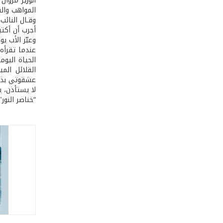
الوزير مروا
المواهب والق
وقـال النائب
أجرب أن أكتب
وعبّر الأب ي
عندما تقرأه 
الحياة اليو
القلائل ال
عشقوتي بذات
لا يستأذن، ي
“خناصر النور