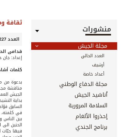
ثقافة وف
منشورات
العدد 227 - أيار 2004
مجلة الجيش
قدامى الح
العدد الحالي
إعداد: جان د
أرشيف
كلمات أشاد
أعداد خاصة
بدعوة من مد
مجلة الدفاع الوطني
مناقشة مجمو
أناشيد الجيش
الجيش العما
بداية النشيد
السلامة المرورية
السابق فؤاد
في كلمته، أ
إحذروا الألغام
بين الناس و
الحنين الى 
برنامج الجندي
فيها حبّات ا