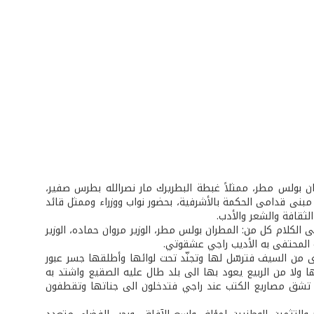
 بولس مطر، ممثلاً غبطة البطريرك مار نصرالله بطرس صفير،
نى قدامى الحكمة بالأشرفية، بحضور نواب ووزراء وممثل قائد
لثقافة والشعر والأدب.
 الكلام كل من: المطران بولس مطر، الوزير مروان حماده، الوزير
 المحتفى به الأديب راجي عشقوتي.
 من السيف فترسّل لها وتجنّد تحت لوائها وأطلقها جسر عبور
 ولا من الربيع يعود بها الى بلد طال عليه الصقيع واشتد به
تي تشق مصاريع الكتب عند راجي فتدخلون الى جناتها وتقطفون