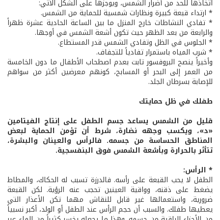
اتخاذها للحد من أضرار الشمس، ويوجزها على الشكل الآتي:
* ارتداء قبعة كبيرة ونظارات شمسية للحماية من الشمس.
* تفادي النشاطات خارج المنزل ما بين الساعة الحادية عشرة ظهراً
والرابعة من بعد الظهر حيث تكون أشعة الشمس في أوجها.
* الجلوس في الظل وتفادي الشمس قدر المستطاع.
* شرب المياه باستمرار تفادياً للتجفاف.
وأخيراً ينصح البروفسور تابت بعدم اصطحاب الأطفال ما دون الخامسة
من العمر إلى البحر أو المسابح، كونهم معرضين أكثر من سواهم
للإصابة بسرطان الجلد.
طفلك في ظل حمايتك
قليل من الشمس يساعد جسم الطفل على إنتاج الفيتامين
«د»، ويكسب وجهه نضارة، شرط أن تؤمن الحماية لبعض
المناطق الحساسة من جسمه. فالرأس والعينان والبشرة،
تتأثر بالحرارة وبأشعة الشمس فوق البنفسجية.
* الرأس:
الطفل لا يحب القبعة على رأسه. فالدرزة تسبب له الحكاك، والمطاط
يضغط على ذقنه، وواقية العينين تحجب عنه الرؤية. لكن القبعة
ضرورية، واستعمالها غير قابل للنقاش مهما تكن الأعذار التي
يعطيها طفلك. والسبب أن حجم الرأس عند الطفل أو الولد، أكبر نسبياً
من الأجزاء الباقية من جسمه. وهذا ما يجعله يخسر كثيراً من الماء عبر