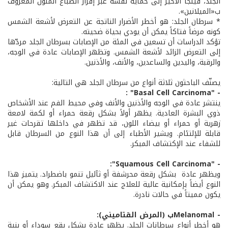
الجلد، فيلجأ الأخير إلى حماية نفسه عبر إفراز الصباغ الملون المعروف
ب«الميلانين».
* سرطان الجلد: هو أخطر الأضرار الناتجة عن التعرض لأشعة الشمس
كونه مرضاً فتاكاً يمكن أن يودي بحياة ضحيته.
تؤكد الدراسات أن تسعين في المئة من الإصابات بسرطان الجلد مردّها
إلى التعرض الزائد لأشعة الشمس. وتظهر الإصابات عادة في الوجه،
والرقبة، واليدين والساعدين، والأنف، والأذنين.
يصنّف الباحثون ثلاثة أنواع من سرطان الجلد هي التالية:
- "Basal Cell Carcinoma" :
ينتشر عادة في الوجه والأذنين والأنف وفي محيط الفم عند الأشخاص
ذوي البشرة العادية. يظهر أولاً بشكل رقعة حمراء أو لكمة لامعة
زهرية أو حمراء أو بيضاء اللون، قد تظهر في داخلها تقرحات غير
قابلة للإلتئام. ويشير الأطباء إلى أن هذا النوع من السرطان قابل
للشفاء عند الإكتشاف المبكر.
- "Squamous Cell Carcinoma":
ويظهر عادة بشكل رقعة محرشفة أو ثآليل تنمو باضطراد. يتميز هذا
النوع أيضاً بإمكانية عالية للعلاج عند الاكتشاف المبكر. وهو يمكن أن
يكون مميتاً في حالات نادرة.
- اMelanomaب (المرض القتاميني):
هو أخطر أنواع سرطانات الجلد. يظهر عادة بشكل بقع سوداء أو بنية