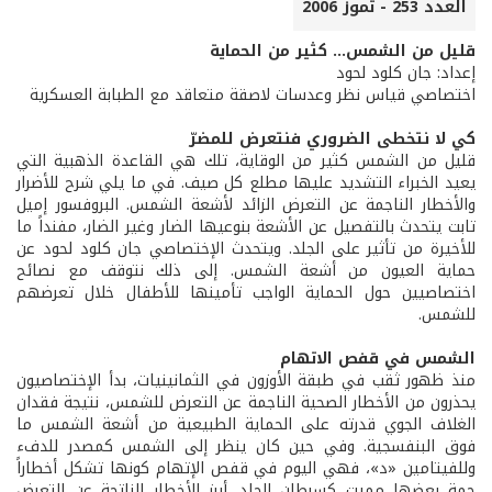
العدد 253 - تموز 2006
قليل من الشمس... كثير من الحماية
إعداد: جان كلود لحود
اختصاصي قياس نظر وعدسات لاصقة متعاقد مع الطبابة العسكرية
كي لا نتخطى الضروري فنتعرض للمضرّ
قليل من الشمس كثير من الوقاية، تلك هي القاعدة الذهبية التي
يعيد الخبراء التشديد عليها مطلع كل صيف. في ما يلي شرح للأضرار
والأخطار الناجمة عن التعرض الزائد لأشعة الشمس. البروفسور إميل
تابت يتحدث بالتفصيل عن الأشعة بنوعيها الضار وغير الضار، مفنداً ما
للأخيرة من تأثير على الجلد. ويتحدث الإختصاصي جان كلود لحود عن
حماية العيون من أشعة الشمس. إلى ذلك نتوقف مع نصائح
اختصاصيين حول الحماية الواجب تأمينها للأطفال خلال تعرضهم
للشمس.
الشمس في قفص الاتهام
منذ ظهور ثقب في طبقة الأوزون في الثمانينيات، بدأ الإختصاصيون
يحذرون من الأخطار الصحية الناجمة عن التعرض للشمس، نتيجة فقدان
الغلاف الجوي قدرته على الحماية الطبيعية من أشعة الشمس ما
فوق البنفسجية. وفي حين كان ينظر إلى الشمس كمصدر للدفء
وللفيتامين «د»، فهي اليوم في قفص الإتهام كونها تشكل أخطاراً
جمة بعضها مميت كسرطان الجلد. أبرز الأخطار الناتجة عن التعرض