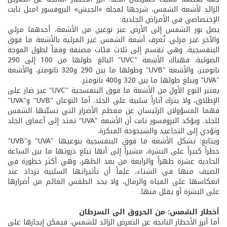
الزائد لأشعة الشمس، شرحها لمجلة «الجيش» البروفسور اميل تابت
الإختصاصي في الأمراض الجلدية:
يصل نور الشمس إلى الأرض عبر نوعين من الأشعة، أحدهما مرئي
والآخر غير مرئي. تُعرف أشعة الشمس غير المرئية بالأشعة ما فوق
البنفسجية، وهي تقسم إلى ثلاث فئات مصنفة وفقاً لطول الموجة
الضوئية. فهناك الأشعة "UVC" البالغ طولها من 100 إلى 290
نانومتر، والأشعة "UVB" وطولها ما بين 290 و320 نانومتر، والأشعة
"UVA" ويبلغ طولها ما بين 320 و400 نانومتر.
يعتبر النوع الأول من الأشعة ما فوق البنفسجية "UVC" غير ضار على
الإطلاق، ولا يترك آثاراً سلبية على الجلد. أما النوعان "UVB" و"UVA"
فهما المسؤولان الرئيسان عن معظم الأضرار التي تسبّبها الشمس
للجلد. ويؤكد البروفسور تابت أن الأشعة "UVA" تمتد إلى أعماق الجلد
وتؤدي إلى التجاعيد والشيخوخة المبكرة.
ويتابع: تشكل الأشعة ما فوق البنفسجية بنوعيها "UVA" و"UVB"
خطراً كبيراً على البشرة، مشيراً إلى أنها تبلغ ذروتها ما بين الساعة
الحادية عشرة ظهراً والرابعة من بعد الظهر، وهي أكثر خطورة في
الصيف منها في الشتاء، علماً أن تأثيراتها السلبية تزداد عند
انعكاسها على المياه والرمال، ولا يحد الطقس الغائم من أضرارها
على البشرة أو يقلل منها.
أخطار الشمس: من الحروق الى السرطان
أما أبرز الأخطار الناتجة عن التعرض الزائد للشمس، فيمكن إيجازها على