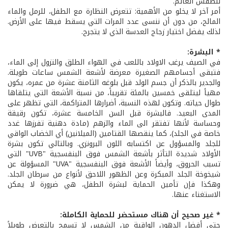
للطقس الغائم.
أمر آخر لا يخلو من الأهمية: تتعرض النظارة مع الطفل، للرمل والماء
المالح، من دون أن ننسى عدد المرات التي يسقط فيها على الأرض.
لذلك يفضل اختيار زجاج العدسة الذي لا يتجرح.
* البشرة:
في الصيف يرغب الاولاد باللعب في الهواء الطلق والنزول إلى الماء،
فتبقى أجسامهم الصغيرة معرضة لأشعة الشمس ساعات طويلة.
والجدير بالذكر أن جسم الولد قبل بلوغه الثامنة عشرة من عمره، يكون
مهيأ ليتلقى خمسين بالمئة تقريباً، من نسبة الأشعة التي يتلقاها
طوال حياته. وتكون لهذه النسبة، أضرارها المتراكمة، التي تظهر على
المدى البعيد. فالبشرة قبل السن الخامسة عشرة، تكون رقيقة
وحساسة لأنها تفتقر الى الماء والزهم (مادة دهنية تفرزها غدد
خاصة في الجلد)، كما ينقصها القتامين (الميلانين) أي الخضاب الواقي
للجلد والمسؤول عن اكتسابه اللون البرونزي. وبالتالي تكون بشرة
الأولاد شديدة التأثر بأشعة الشمس فوق البنفسجية "UVB" التي
تسبب الحروق، وأيضاً الأشعة فوق البنفسجية "UVA" المسؤولة عن
شيخوخة الجلد المبكرة وعن الظهور اللاحق لأنواع من سرطان الجلد.
وهكذا فإن تأمين الحماية لبشرة الطفل، هي ضرورة لا يمكن
الاستغناء عنها.
* غير صحيح أن هناك مستحضر للحماية الكاملة:
حتى أفضل الدهون الواقية من الشمس لا تسمح بالتعرض طويلاً