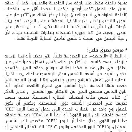
عشرة بالمئة فقط، عند بلوغه سن الخامسة والعشرين. كما أن حدقة
العين عند الطفل تكون أوسع ويكون نسيجها أقل غنى بالخضاب
(المادة الملونة في نسيج العين). وإذا لم يكن هناك من تأثير ضار على
المدى القصير، بفضل قدرة الخلايا المدهشة على التجدد، فقد بينت
الأبحاث، أن التأثيرات المتراكمة للتلف المتكرر، لا بد أن تظهر على
المدى البعيد. من هنا ضرورة الاستعانة بنظارات شمسية جيدة، لأن
واقية العينين في القبعة لا تكفي لتأمين الحماية اللازمة لهما.
* مرشح بصري فاعل:
إن النظارة «الرخيصة»، غير المدروسة طبياً، التي تجذب بألوانها الزهرية
والزرقاء ليست كافية. بل أكثر من ذلك، فهي تشكل خطراً على عين
الطفل: في ظل عدسة هكذا نظارة، تتوسع حدقة العين، فتسمح
بدخول المزيد من أشعة الشمس فوق البنفسجية. لذلك يجب اختيار
النظارة التي تعمل كمرشح بصري حقيقي. وهنا تؤدي المادة التي
صنعت منها العدسة، دوراً أساسياً في احتجاز الأشعة الضارة، أما
اللون الغامق فيحمي العين من الانبهار بنور الشمس. والجدير بالذكر
أن هناك خمس فئات لعدسات النظارة الشمسية، تصنف بحسب
قدرتها على امتصاص الأشعة فوق البنفسجية. ويكفي أن يكون
للطفل زوج واحد من النظارات الجيدة التي يحمل زجاجها الرمز "CE3"
(عدسة غامقة اللون للنور القوي)، أو أيضاً الرمز "CE4" (عدسة غامقة
جداً للنور القوي جداً)، علماً أن الرمز "CE2" مخصص لنور الشمس
المعتدل، و"CE1" للنور المخفف، والرمز "CEo" للاستعمال الداخلي أو