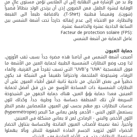
ولا بد من الإشارة في النهاية إلى أن الملابس تؤمن مستوى عالٍ من
الوقاية لبشرة الطفل. فمن الضروري إذن أن يرتدي الولد بنطالاً قصيراً
(شورت)، وقميصاً قطنية (T-Shirt)، بالاضافة طبعاً الى القبعة
والنظارة، مع الانتباه إلى عدم إبقائه خارجاً تحت أشعة الشمس بين
الساعة الحادية عشرة والخامسة عشرة.
:(Facteur de protection solaire (FPS
عامل الحماية من أشعة الشمس
حماية العيون
أصبحت أشعة الشمس في أيامنا هذه مضرة جداً بسبب ثقب الأوزون،
لذا وجب وضع النظارات الشمسية الطبية لحماية العين من الأشعة ما
فوق البنفسجية "UVA" و"UVB" التي تسبب تقرحاً في القرنية، والماء
الزرقاء، وشيخوخة الملتحمة، واحتراقاً طفيفاً في الشبكة قد يكون
خطيراً في بعض الأحيان. من ناحية ثانية اتفق أطباء العيون على أن
النظارات الشمسية ذات المساحة الأوسع من ذي قبل أفضل لحماية
العينين. فعدا حماية بؤبؤ العين، هناك حماية الجفون من الشيخوخة
السريعة لأن تلك المنطقة حساسة جداً وطرية جداً. وكذلك للون
عدسات النظارات دور مهم بحسب لون العيون. فللمصابين بقصر النظر
يستعمل اللون البني - الأحمر، ولمن يعاني مدّ البصر (hypermétropie)
اللون الأخضر، والبني - الرمادي لمن لا يعاني مشكلة في العينين.
وأخيراً، ثمة نصيحة لأصحاب العيون الفاتحة والحساسة بتناول الخضار
الخضراء اللون لتزويد الجسم المادة المقوية للنظر، وبألا يهملوا
استعمال النظارات حتى في الأيام العادية وفي الشتاء.