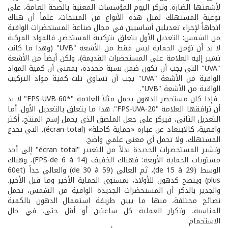
لأشعتها الضارة. وتركز اليوم المؤسسات المعنية بالصحة العامة، على
توعية المستهلك لمثل هذه الأنواع من المنتجات، علماً أن هناك
اتجاهاً لإجراء تعديلين أساسيين في مجال صناعة المستحضرات الواقية
من الشمس: التعديل الأول يتعلق بتركيبة المستحضر. فالمواد المركبة
لا بد أن تؤمن الحماية ليس فقط من الأشعة "UVB" (وهذا ما كانت
تشير إليه العلامة على المستحضرات القديمة)، ولكن أيضاً من الأشعة
"UVA" التي يجب أن تكون ضمن نسبة محددة، بمعنى أن كمية المواد
الواقية من الأشعة "UVA" يجب أن تساوي ثلث كمية مواد التركيب
الواقية من الأشعة "UVB".
فإذا كان مستحضر الدهون يحمل مثلاً العلامة "*FPS-UVB-60" لا بد
أن ترافقها العلامة "FPS-UVA-20". هذا ما يتعلق بالتعديل الأول. أما
التعديل الثاني، فيركز على جعل الملصق الذي يحمل إسم المنتج، أكثر
واقعية، كالابتعاد عن عبارة «حماية كاملة» (écran total)، التي تخدع
المستهلك، ولا تحمل أي معنى علمي واضح.
وتشير المستحضرات الجديدة بدلاً من التعبير "écran total" إلى أحد
مستويات الحماية الأربعة: فهناك الخفيف (FPS-de 6 à 14)، وهناك
الوسط (de 15 à 29)، ثم العالي (de 30 à 59) والعالي جداً (60et
plus) وينصح كدهون للأولاد، بمستوى الحماية الأخير وما قبل الأخير.
والجدير بالذكر أن المستحضرات الجديدة الواقية من الشمس، تحمل
نصائح مختلفة، منها ما يبين طريقة استعمال الدهون بالكمية
المناسبة، وتكرار العملية كل ساعتين أو أقل حتى، في حال
الاستحمام.