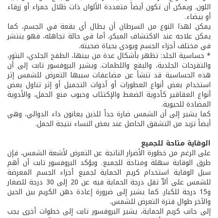
اللون. ويمكن أن تكون أيضاً متعددة الألوان ذات ظلال حمراء أو زرقاء
أو بيضاء.
يمكن لهذا النوع من السرطان أن يطال أي بقعة في الجسم، كما
يمكن علاجه عند الاكتشاف المبكر، أما في حالة تجاهله، فهو ينتشر
في مختلف أجزاء الجسم ويودي بحياة ضحيته.
* حساسية الجلد: تظهر بأشكال عدة من بينها، الطفح الجلدي، البثور،
والتقرحات الجلدية، والبقع واللطمات. ويشير البروفسور تابت إلى أن
هذه الحساسية قد تنشأ عن مضاعفات سببها التعرض للشمس إثر
استخدام بعض أنواع العطورات أو أدوات التجميل أو إثر تناول بعض
أنواع العقاقير كأدوية الضغط والإكتئاب وحبوب منع الحمل، والأدوية
المضادة للحيوية.
كما يشير إلى أن الشمس ضارة جداً للذين يعانون داء الدوالي، وهي
أيضاً تزيد من التشقق الحاصل عند بعض النساء نتيجة الحمل.
الوقاية متاحة للجميع
على الرغم من خطورة الأضرار الناتجة عن التعرض لأشعة الشمس، فإن
طرق الوقاية سهلة ومتاحة للجميع. ويؤكد البروفسور تابت أن أهم
سبل الوقاية استخدام كريم الحماية لجميع أجزاء الجسم المعرضة
للشمس على ألاّ تقل درجة الحماية فيه عن 20 إلى 30 درجة للصغار
و15 درجة للكبار. كما يشير إلى ضرورة إعادة دهن الكريم بين الحين
والآخر طوال فترة التعرض للشمس.
إلى جانب كريم الحماية، يشير البروفسور تابت إلى خطوات أخرى يجب