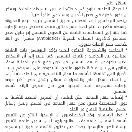
الشكل الآتي:
* الحروق الجلدية: تراوح في درجاتها ما بين البسيطة والحادة، ويمكن
أن تكون خطرة في بعض الأحيان وتستدعي علاجاً طبياً.
وينصح البروفسور تابت المصابين بحروق الشمس بتبريد البقع المحروقة
بواسطة مكعبات الثلج لمدة عشر دقائق فقط، لتخفيض درجة الإصابة.
كما ينبّه إلى المضاعفات الناتجة عن التعرض للشمس إثر تناول بعض
العقاقير كالأدوية المضادة للحيوية (Antibiotics) مشيراً إلى أنها
تضاعف خطر الإصابة بحروق.
* التجاعيد والشيخوخة المبكرة للجلد: يؤكد البروفسور تابت العلاقة
المباشرة بين التجاعيد والتعرض للشمس. كما يشير إلى أن الأشخاص
الذين يتعرضون لأشعة الشمس من دون وضع كريم الحماية سوف
يعانون في سن مبكرة ظهور ملامح الشيخوخة على بشرتهم بسبب
الأضرار التي تخلفها الأشعة ما فوق البنفسجية على الجلد، لافتاً إلى
أن النساء بشكل عام والشقراوات منهن بشكل خاص أكثر عرضة
للإصابة بشيخوخة الجلد المبكرة في حال التعرض الزائد لأشعة
الشمس.
* إضعاف جهاز المناعة: تبيّن للعلماء أن التعرض الشديد للأشعة ما
فوق البنفسجية يعيق عمل جهاز المناعة في الجسم، ويشل وسائل
الجسم الطبيعية للدفاع عن الجلد.
* خطر الإسمرار: يؤكد الإختصاصيون أن الإسمرار الناتج عن التعرض
لأشعة الشمس والمعروف ب«البرونزاج» ليس سوى علامة لتعرض
البشرة للضرر. فالإسمرار يحدث حين تخترق الأشعة ما فوق البنفسجية