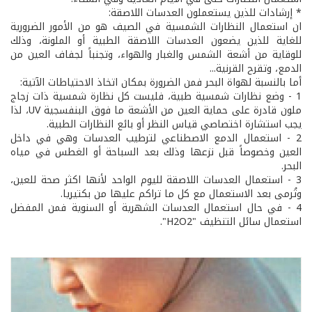
* إرشادات للذين يستعملون العدسات اللاصقة:
ان استعمال النظارات الشمسية في الصيف هو من الأمور الضرورية
للغاية للذين يضعون العدسات اللاصقة الطبية أو الملونة، وذلك
للوقاية من أشعة الشمس والغبار والهواء، وتجنباً لجفاف العين من
الدمع، وتقرح القرنية...
أما بالنسبة لهواة البحر فمن الضرورة بمكان اتخاذ الاحتياطات الآتية:
1 - وضع نظارات شمسية طبية، فليست كل نظارة شمسية ذات زجاج
ملون قادرة على حماية العين من الأشعة ما فوق البنفسجية UV، لذا
يجب استشارة اختصاصي قياس النظر أو بائع النظارات الطبية.
2 - استعمال الدمع الاصطناعي لترطيب العدسات وهي في داخل
العين وخصوصاً قبل نزعها وذلك بعد السباحة أو الغطس في مياه
البحر.
3 - استعمال العدسات اللاصقة لليوم الواحد لأنها اكثر صحة للعين،
وتُرمى بعد الاستعمال مع كل ما تراكم عليها من بكتيريا.
4 - في حال استعمال العدسات الشهرية أو السنوية فمن المفضل
استعمال سائل التنظيف "H2O2".