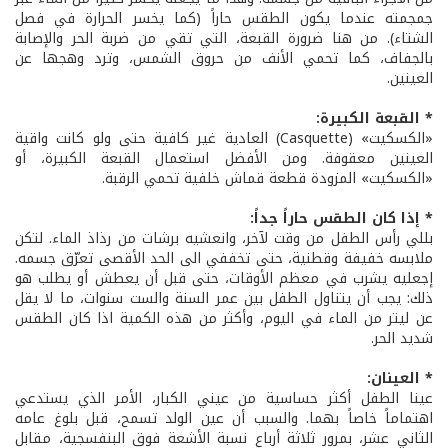
جمجمته عندما يكون الطقس حاراً (كما يخسر الحرارة في فصل
الشتاء). من هنا ضرورة القبعة، التي تقي من ضربة الحر والإصابة
بالجفاف، كما تحمي الأنف من حروق الشمس، وترد وهجها عن
العينين.
* القبعة الكبيرة:
«الكسكيت» (Casquette) العادية غير كافية حتى ولو كانت واقية
العينين معقوفة. ومن الأفضل استعمال القبعة الكبيرة، أو
«الكسكيت» المزودة قطعة قماش خلفية تحمي الرقبة.
* إذا كان الطقس حاراً جداً:
بللي رأس الطفل من وقت لآخر، وانعشيه برشات من رذاذ الماء. لتكن
ملابسه خفيفة وقطنية، حتى تخففي الى الحد الأقصى تعرّق جسمه.
إجعليه يشرب في معظم الأوقات، حتى قبل أن يعطش أو يطلب هو
ذلك: يجب أن يتناول الطفل بين عمر السنة والست سنوات، ما لا يقل
عن ليتر من الماء في اليوم، وأكثر من هذه الكمية اذا كان الطقس
شديد الحر.
* العينان:
عينا الطفل أكثر حساسية من عيني الكبار، الأمر الذي يستدعي
اهتماماً خاصاً بهما. والسبب أن عين الولد تسمح، قبل بلوغ عامه
الثاني عشر، بمرور ثلاثة أرباع نسبة الأشعة فوق البنفسجية، مقابل