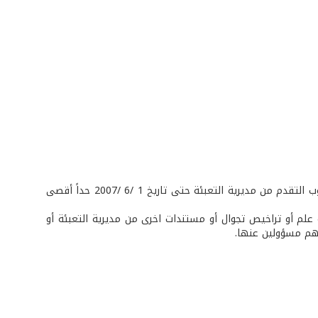
- يطلب الى كل لبناني من مدعوي خدمة العلم الذين تقدموا بطلبات إعفاء نهائي وجوب التقدم من مديرية التعبئة حتى تاريخ 1 /6 /2007 حداً أقصى
 10 /2 /2007 والذين لديهم بطاقة خدمة علم أو تراخيص تجوال أو مستندات اخرى من مديرية التعبئة أو
رهم مسؤولين عنها.