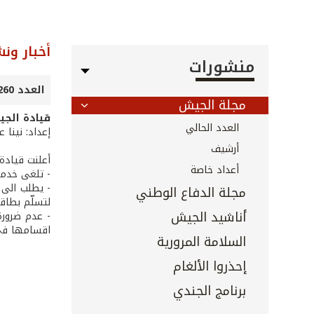
أخبار ون
منشورات
العدد 260 - شباط 2007
مجلة الجيش
قيادة الجي
العدد الحالي
إعداد: نينا 
أرشيف
أعلنت قيادة 
أعداد خاصة
- تلغى خدمة العلم نهائيا
مجلة الدفاع الوطني
لتسلّم بطاقة
أناشيد الجيش
اقسامها في 
السلامة المرورية
إحذروا الألغام
برنامج الجندي