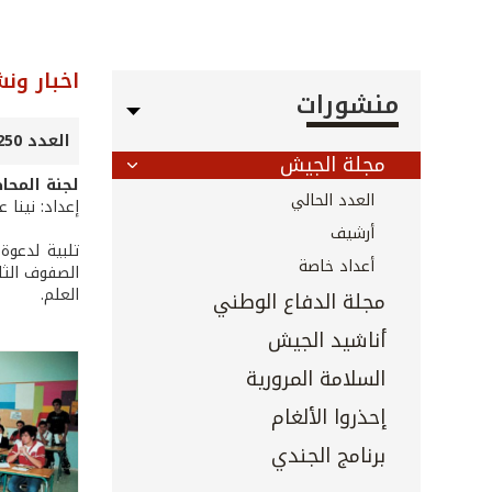
اخبار ون
منشورات
العدد 250 - نيسان 2006
مجلة الجيش
لجنة المحا
العدد الحالي
إعداد: نينا 
أرشيف
تلبية لدعوة
أعداد خاصة
الصفوف الثا
العلم.
مجلة الدفاع الوطني
أناشيد الجيش
السلامة المرورية
إحذروا الألغام
برنامج الجندي