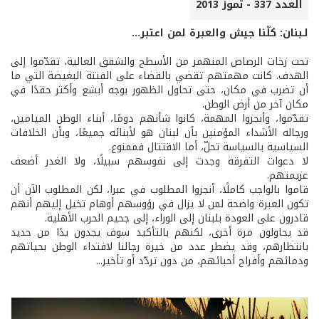
العدد 337 - تموز 2013
لـبنان: كلّنا جيش والعبرة لمن اعتبر...
تحت زخات الرصاص المنهمر من الأسطح والشقق العالية، تقدّموا إلى
الهدف. كانت مهمتهم تقضي بالقضاء على الفتنة البغيضة التي ما
أن تضرب في مكان، حتى تحاول الظهور بوجه أبشع وأكثر حقدًا في
مكان آخر من أرض الوطن.
تقدّموا، وأنجزوا المهمة، كانوا شأنهم دومًا، أبناء الوطن الميامين،
ورجاله الأشداء المؤمنين بأن لبنان هو لأبنائه جميعًا، وبأن الخلافات
السياسية بالسياسة تحلّ، أما الاقتتال فممنوع.
لا دعوات التفرقة وجدت إلى نفوسهم سبيلًا، ولا الغدر أضعف
عزيمتهم.
قاموا بالواجب كاملًا، أنجزوا المطلوب في عبرا، لكن المطلوب الآن أن
تكون العبرة واضحة لمن لا يزال في رؤوسهم أوهام تخيل إليهم أنهم
قادرون على العودة بلبنان إلى الوراء، إلى جحيم الحرب الأهلية.
قد يحاولون مرة أخرى، لكنهم بالتأكيد سوف يجدون يدًا من حديد
بانتظارهم، وقد يضطر عدد من خيرة رجالنا لافتداء الوطن بحياتهم
ودمائهم وأفراح أحبائهم، من دون تردّد أو تأخير...