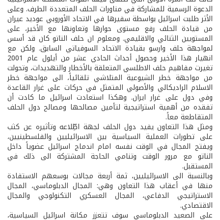
الدعوة الرسمية للمشاركة في مناورات الحلف المتعددة الطرف. وعلى
الأثر طلبت اسرائيل بواسطة سفيرها في الاتحاد الأوروبي عوديد عيران
من قيادة الحلف رفع مستوى حوارها وتعاونها مع الأخير، على
المستويين الثنائي والاقليمي. ومعلوم ان حلف الناتو كان قد أسس
لمواجهة حلف وارسو بقيادة الاتحاد السوفياتي السابق. ولكن مع
انهيار هذا الأخير وحصول أحداث الحادي عشر من أيلول عام 2001
تغيرت مفاهيم حلف الاطلسي المتعلقة بالأخطار والتهديدات، وتحولت
من مواجهة خطر الشيوعية المتلاشي تلقائياً، الى مواجهة خطر
الاسلام الراديكالي والأصولي المتمثل في حركات على غرار القاعدة
وفي دول على غرار ايران. وهكذا استعادت اسرائيل ما كادت أن
تفقده من أهمية استراتيجية لتأمين مصالحها ومصالح دول الحلف
المتقاطعة معاً.
ومثل هذا التعاون يفيد دول الحلف لجهة اطِّلاعه وتأثيره عن كثب
على تطورات العملية السياسية بين الاسرائيليين والفلسطينيين،
ويفتح المجال في الوقت نفسه امام اندماج اسرائيل عضوياً داخل
الناتو مع مرور الوقت وتنامي الحاجة المشتركة الى ذلك في
المستقبل.
وبالنسبة الى الاسرائيليين، ثمة أربعة مجالات بوسعهم الاستفادة
منها في أعقاب هذا التعاون وهي: المجال الدبلوماسي، المجال
الاستراتيجي الدفاعي، المجال العسكري التكنولوجي والمجال
الاقتصادي.
على الصعيد الدبلوماسي سوف تتعزز مكانة اسرائيل السياسية،