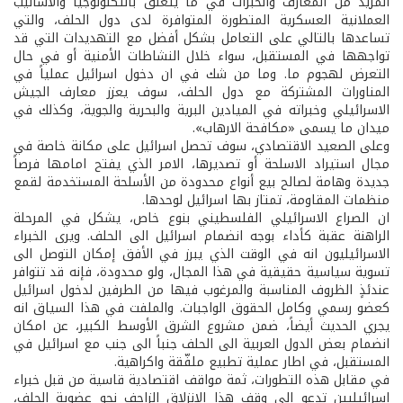
المزيد من المعارف والخبرات في ما يتعلق بالتكنولوجيا والأساليب
العملانية العسكرية المتطورة المتوافرة لدى دول الحلف، والتي
تساعدها بالتالي على التعامل بشكل أفضل مع التهديدات التي قد
تواجهها في المستقبل، سواء خلال النشاطات الأمنية أو في حال
التعرض لهجوم ما. وما من شك في ان دخول اسرائيل عملياً في
المناورات المشتركة مع دول الحلف، سوف يعزز معارف الجيش
الاسرائيلي وخبراته في الميادين البرية والبحرية والجوية، وكذلك في
ميدان ما يسمى «مكافحة الارهاب».
وعلى الصعيد الاقتصادي، سوف تحصل اسرائيل على مكانة خاصة في
مجال استيراد الاسلحة أو تصديرها، الامر الذي يفتح امامها فرصاً
جديدة وهامة لصالح بيع أنواع محدودة من الأسلحة المستخدمة لقمع
منظمات المقاومة، تمتاز بها اسرائيل لوحدها.
ان الصراع الاسرائيلي الفلسطيني بنوع خاص، يشكل في المرحلة
الراهنة عقبة كأداء بوجه انضمام اسرائيل الى الحلف. ويرى الخبراء
الاسرائيليون انه في الوقت الذي يبرز في الأفق إمكان التوصل الى
تسوية سياسية حقيقية في هذا المجال، ولو محدودة، فإنه قد تتوافر
عندئذٍ الظروف المناسبة والمرغوب فيها من الطرفين لدخول اسرائيل
كعضو رسمي وكامل الحقوق الواجبات. والملفت في هذا السياق انه
يجري الحديث أيضاً، ضمن مشروع الشرق الأوسط الكبير، عن امكان
انضمام بعض الدول العربية الى الحلف جنباً الى جنب مع اسرائيل في
المستقبل، في اطار عملية تطبيع ملفّقة واكراهية.
في مقابل هذه التطورات، ثمة مواقف اقتصادية قاسية من قبل خبراء
اسرائيليين تدعو الى وقف هذا الانزلاق الزاحف نحو عضوية الحلف،