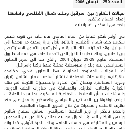
العدد 250 - نيسان 2006
مجالات التعاون بين اسرائيل وحلف شمال الأطلسي وآفاقها
إعداد: احسان مرتضى
باحث في الشؤون الاسرائيلية
في أواخر شهر شباط من العام الماضي قام جاب دي هوب شيفر،
سكرتير حلف شمال الأطلسي (الناتو)، بأول زيارة رسمية من نوعها الى
اسرائيل. وقد تم ترتيب تلك الزيارة من أجل تعزيز التعاون الاستراتيجي
بين الجانبين، وذلك تطبيقاً للقرار الذي اتخذه الحلف في قمة اسطنبول
المنعقدة بتاريخ 28-29 حزيران 2004، والذي دعا الى تعزيز التعاون
الاستراتيجي بينه وبلدان متوسطية معيّنة منها تركيا واسرائيل.
أما المجالات المفتوحة لممارسة هذا التعاون فهي، مكافحة
«الارهاب» والنشاطات المضادة لانتشار أسلحة الدمار الشامل (ايران
وكوريا الشمالية)، وضمان أمن الحدود والتحضيرات اللازمة لمواجهة
الكوارث والحالات الطارئة، والمشاركة في مناورات الحلف الدورية،
والمشاورات بشأن الاصلاحات الدفاعية العسكرية، بما فيها العلاقات
الواجب توافرها بين المستويين السياسي والعسكري والعمل على منع
تهريب الاسلحة والمخدرات من خلال السوق السوداء العالمية.
والجدير بالذكر ان وزير الخارجية الاسرائيلي السابق سلفان شالوم
ورئيس الأركان السابق الجنرال موشيه يعالون كانا من بين المدعوين
الرسميين للمشاركة في جلسات الحلف، وذلك للمرة الأولى، كما وانه
كانت تلك المرة الاولى التي تتلقى فيها القوات المسلحة الاسرائيلية