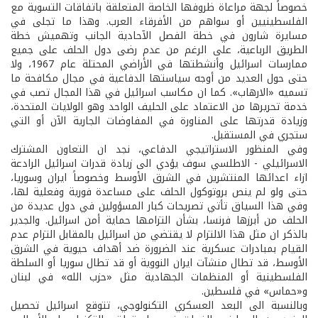
خصوصاً لجهة مراعاة ظروفها الخاصة المتعلقة باتفاقات التسوية مع
الفلسطينيين أو سواهم من الأفرقاء العرب. وهذا ما تجلى في
مسايرة شارون في خطة الفصل الآحادية الجانب وتهميش خطة
الطريق الرباعية، على الرغم من عدم رضى دول الحلف على جميع
ممارسات اسرائيل وأنشطتها في الأراضي المحتلة عام 1967، ولا
حتى حول العديد من أوجه سياستها الدفاعية في مجال مكافحة ما
تسميه «الارهاب». كما ان مكاسب اسرائيل في هذا المجال تصب في
خدمة تحريرها من الاعتماد على الحليف الواحد وهو الولايات المتحدة،
وزيادة قدرتها على المناورة في المفاوضات الجارية الآن أو التي
ستجري في المستقبل.
وفي المنظور الاستراتيجي الدفاعي، نجد ان التعاون المشترك
الاسرائيلي - الاطلسي سوف يؤدي الى زيادة قدرات اسرائيل الرادعة
ازاء اعدائها المنتشرين في الشرق الأوسط وخصوصاً ايران وسوريا،
حتى ولو لم ينص بروتوكول الحلف على مساعدة فورية وفعلية لها،
وفي هذا السياق تأتي تصريحات كبار المسؤولين في دول عديدة من
الحلف من أبرزها فرنسا، بشأن التزامها حماية أمن اسرائيل. والجدير
بالذكر ان مثل هذا الالتزام لا يقتضي من اسرائيل بالمقابل التزام عدم
القيام بمبادرات عسكرية عند الضرورة ضد أهداف حيوية في الشرق
الأوسط، قد تطال منشآت ايران النووية أو قد تطال سوريا أو السلطة
الفلسطينية أو المنظمات الجهادية مثل «حزب الله» في لبنان
و«حماس» في فلسطين.
وبالنسبة الى البعد العسكري التكنولوجي، تتوقع اسرائيل تحصيل