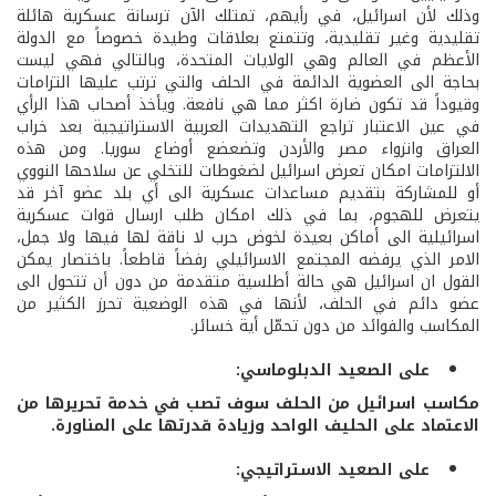
وذلك لأن اسرائيل، في رأيهم، تمتلك الآن ترسانة عسكرية هائلة
تقليدية وغير تقليدية، وتتمتع بعلاقات وطيدة خصوصاً مع الدولة
الأعظم في العالم وهي الولايات المتحدة، وبالتالي فهي ليست
بحاجة الى العضوية الدائمة في الحلف والتي ترتب عليها التزامات
وقيوداً قد تكون ضارة اكثر مما هي نافعة. ويأخذ أصحاب هذا الرأي
في عين الاعتبار تراجع التهديدات العربية الاستراتيجية بعد خراب
العراق وانزواء مصر والأردن وتضعضع أوضاع سوريا. ومن هذه
الالتزامات امكان تعرض اسرائيل لضغوطات للتخلي عن سلاحها النووي
أو للمشاركة بتقديم مساعدات عسكرية الى أي بلد عضو آخر قد
يتعرض للهجوم، بما في ذلك امكان طلب ارسال قوات عسكرية
اسرائيلية الى أماكن بعيدة لخوض حرب لا ناقة لها فيها ولا جمل،
الامر الذي يرفضه المجتمع الاسرائيلي رفضاً قاطعاً. باختصار يمكن
القول ان اسرائيل هي حالة أطلسية متقدمة من دون أن تتحول الى
عضو دائم في الحلف، لأنها في هذه الوضعية تحرز الكثير من
المكاسب والفوائد من دون تحمّل أية خسائر.
على الصعيد الدبلوماسي:
مكاسب اسرائيل من الحلف سوف تصب في خدمة تحريرها من
الاعتماد على الحليف الواحد وزيادة قدرتها على المناورة.
على الصعيد الاستراتيجي: